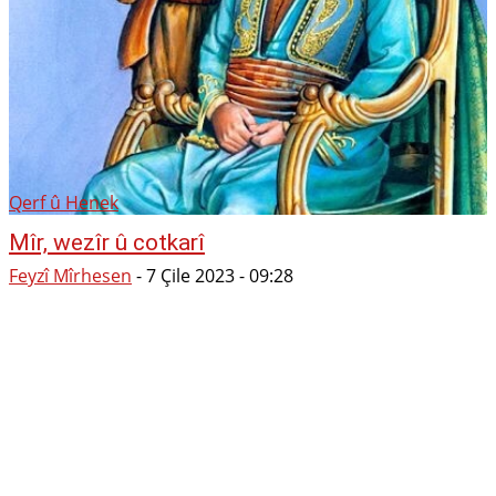
Qerf û Henek
Mîr, wezîr û cotkarî
Feyzî Mîrhesen
-
7 Çile 2023 - 09:28