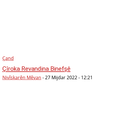
Çand
Çîroka Revandina Binefşê
Nivîskarên Mêvan
-
27 Mijdar 2022 - 12:21