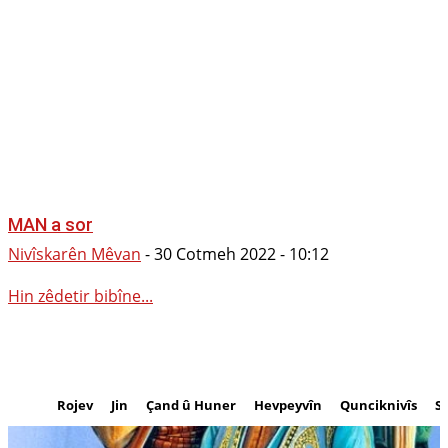
MAN a sor
Nivîskarên Mêvan
-
30 Cotmeh 2022 - 10:12
Hin zêdetir bibîne...
Rojev
Jin
Çand û Huner
Hevpeyvîn
Qunciknivîs
S