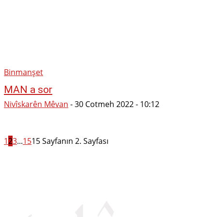
Binmanşet
MAN a sor
Nivîskarên Mêvan
-
30 Cotmeh 2022 - 10:12
1
2
3
...
15
15 Sayfanın 2. Sayfası