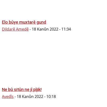
Elo bûye muxtarê gund
Dildarê Amedê
-
18 Kanûn 2022 - 11:34
Ne bû sitûn ne jî pîjik!
Avedîs
-
18 Kanûn 2022 - 10:18