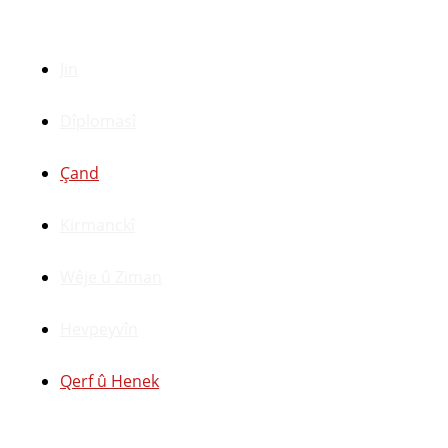
Beşên Din
Jin
Dîplomasî
Çand
Kirmanckî
Wêje û Ziman
Hevpeyvîn
Qerf û Henek
Yên Din