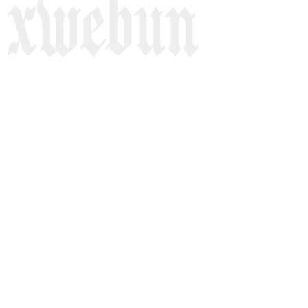
Rojnameya Heftane
Fırat Mahallesi, 499/1. Sokak,
100 Evler Sitesi No:6/F
Kayapınar, Diyarbakir
Telefon: +90(541) 806 84 85
E-mail:
rojnameyaxwebun@gmail.com
Malper: xwebun1.org