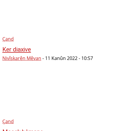
Çand
Ker diaxive
Nivîskarên Mêvan
-
11 Kanûn 2022 - 10:57
Çand