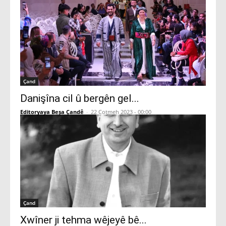
Çand
Danişîna cil û bergên gel...
Editoryaya Beşa Çandê
-
22 Cotmeh 2023 - 00:00
Çand
Xwîner ji tehma wêjeyê bê...