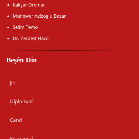
Kakşar Oremar
Munewer Azîzoglu Bazan
Selîm Temo
Dr. Zerdeşt Haco
Beşên Din
Jin
Dîplomasî
Çand
Kirmanckî