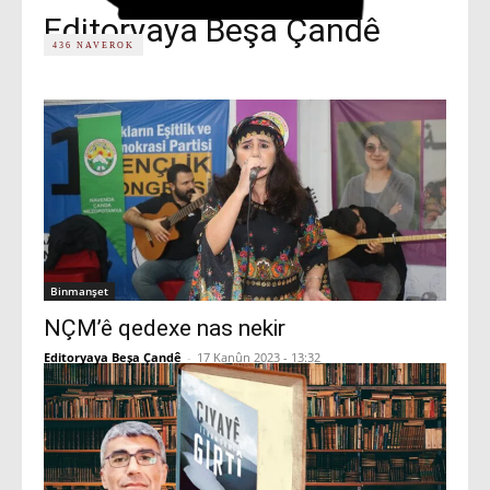
Editoryaya Beşa Çandê
436 NAVEROK
Binmanşet
NÇM’ê qedexe nas nekir
Editoryaya Beşa Çandê
-
17 Kanûn 2023 - 13:32