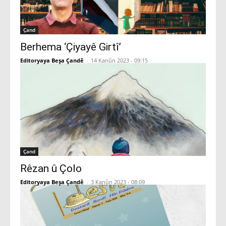
Çand
Berhema ‘Çiyayê Girtî’
Editoryaya Beşa Çandê
-
14 Kanûn 2023 - 09:15
Çand
Rêzan û Çolo
Editoryaya Beşa Çandê
-
3 Kanûn 2023 - 08:09