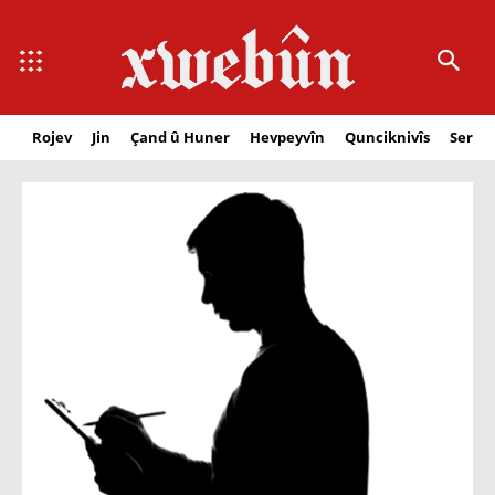
Rojev
Jin
Çand û Huner
Hevpeyvîn
Qunciknivîs
Serbe