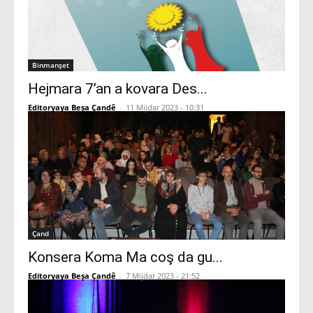
Binmanşet
Hejmara 7’an a kovara Des...
Editoryaya Beşa Çandê
-
11 Mijdar 2023 - 10:31
Çand
Konsera Koma Ma coş da gu...
Editoryaya Beşa Çandê
-
7 Mijdar 2023 - 21:52