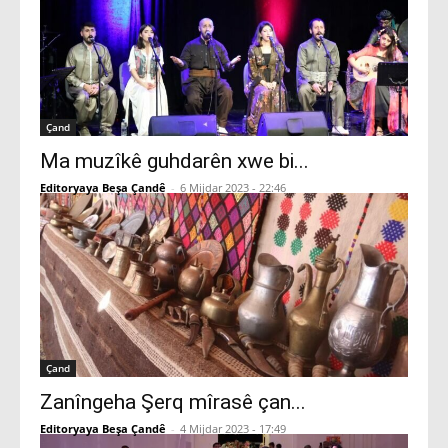
Çand
Ma muzîkê guhdarên xwe bi...
Editoryaya Beşa Çandê
-
6 Mijdar 2023 - 22:46
Çand
Zanîngeha Şerq mîrasê çan...
Editoryaya Beşa Çandê
-
4 Mijdar 2023 - 17:49