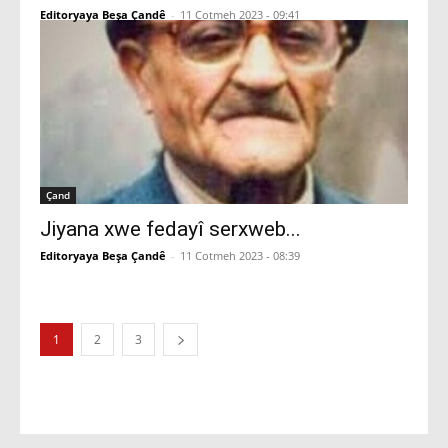
Editoryaya Beşa Çandê
-
11 Cotmeh 2023 - 09:41
Çand
Jiyana xwe fedayî serxweb...
Editoryaya Beşa Çandê
-
11 Cotmeh 2023 - 08:39
1
2
3