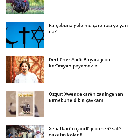
Parçebûna gelê me çarenûsî ye yan
na?
Derhêner Alidî: Biryara ji bo
Kerîmiyan peyamek e
Ozgur: Xwendekarên zanîngehan
Bîrnebûnê dikin çavkanî
Xebatkarên çandê ji bo serê salê
daketin kolanê