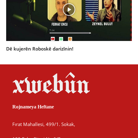
Dê kujerên Roboskê darizînin!
Rojnameya Heftane
Fırat Mahallesi, 499/1. Sokak,