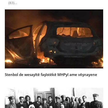
(83)...
Stenbol de wesayîtê faşîstêkê MHPyî ame vêşnayene