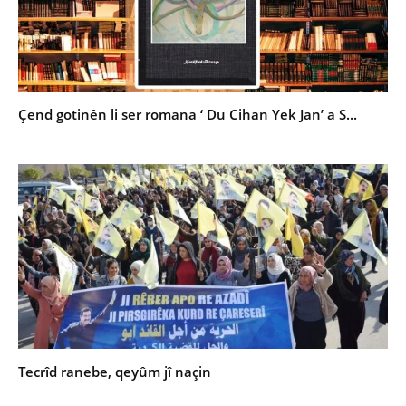
Çend gotinên li ser romana ‘ Du Cihan Yek Jan’ a S...
Tecrîd ranebe, qeyûm jî naçin