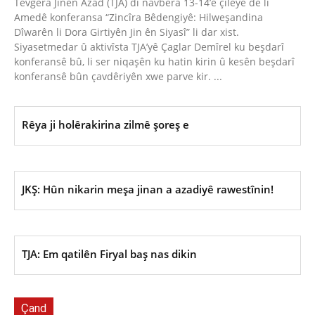
Tevgera Jinên Azad (TJA) di navbera 13-14’ê çileyê de li
Amedê konferansa “Zincîra Bêdengiyê: Hilweşandina
Dîwarên li Dora Girtiyên Jin ên Siyasî” li dar xist.
Siyasetmedar û aktivîsta TJA’yê Çaglar Demîrel ku beşdarî
konferansê bû, li ser niqaşên ku hatin kirin û kesên beşdarî
konferansê bûn çavdêriyên xwe parve kir. ...
Rêya ji holêrakirina zilmê şoreş e
JKŞ: Hûn nikarin meşa jinan a azadiyê rawestînin!
TJA: Em qatilên Firyal baş nas dikin
Çand