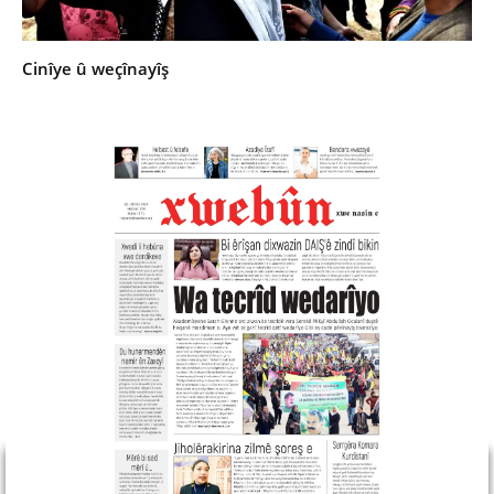
Cinîye û weçînayîş