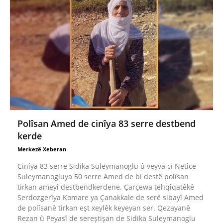
Polîsan Amed de cinîya 83 serre destbend
kerde
Merkezê Xeberan
Cinîya 83 serre Sidika Suleymanoglu û veyva ci Netîce
Suleymanogluya 50 serre Amed de bi destê polîsan
tirkan ameyî destbendkerdene. Çarçewa tehqîqatêkê
Serdozgerîya Komare ya Çanakkale de serê sibayî Amed
de polîsanê tirkan eşt xeylêk keyeyan ser. Qezayanê
Rezan û Peyasî de sereştişan de Sidika Suleymanoglu