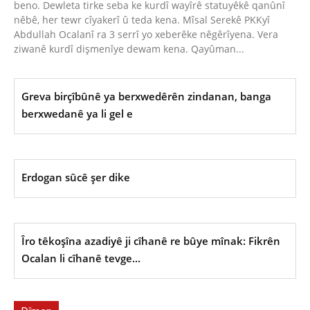
beno. Dewleta tirke seba ke kurdî wayîrê statuyêkê qanûnî
nêbê, her tewr cîyakerî û teda kena. Mîsal Serekê PKKyî
Abdullah Ocalanî ra 3 serrî yo xeberêke nêgêrîyena. Vera
ziwanê kurdî dişmenîye dewam kena. Qayûman...
Greva birçîbûnê ya berxwedêrên zindanan, banga
berxwedanê ya li gel e
Erdogan sûcê şer dike
Îro têkoşîna azadiyê ji cîhanê re bûye mînak: Fikrên
Ocalan li cîhanê tevge...