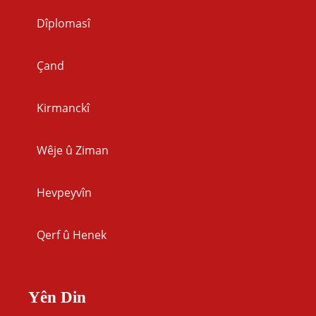
Dîplomasî
Çand
Kirmanckî
Wêje û Ziman
Hevpeyvîn
Qerf û Henek
Yên Din