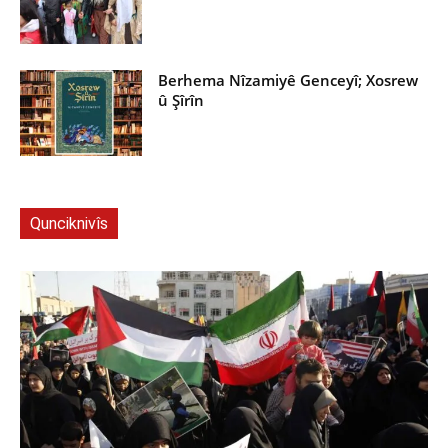
Berhema Nîzamiyê Genceyî; Xosrew
û Şîrîn
Qunciknivîs