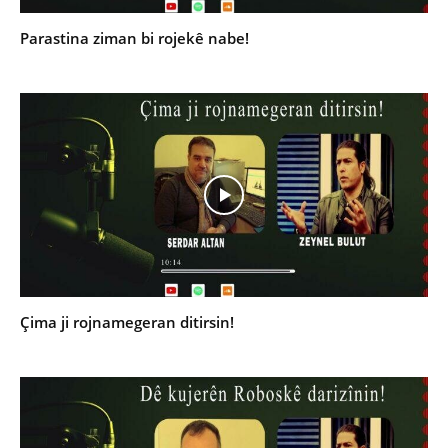
Parastina ziman bi rojekê nabe!
Çima ji rojnamegeran ditirsin!