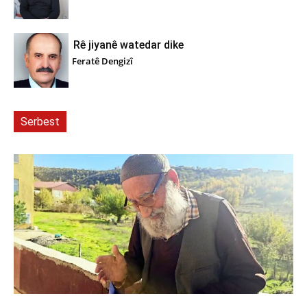
Rê jiyanê watedar dike
Feratê Dengizî
Serbest