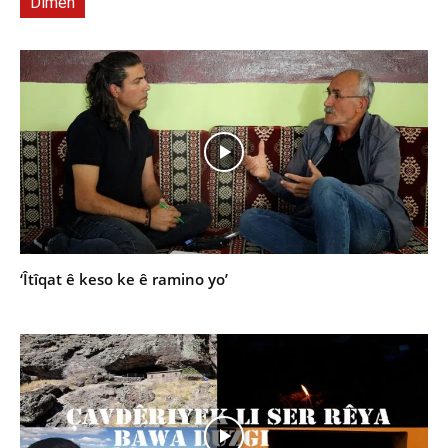
Dîmen
‘Îtîqat ê keso ke ê ramino yo’