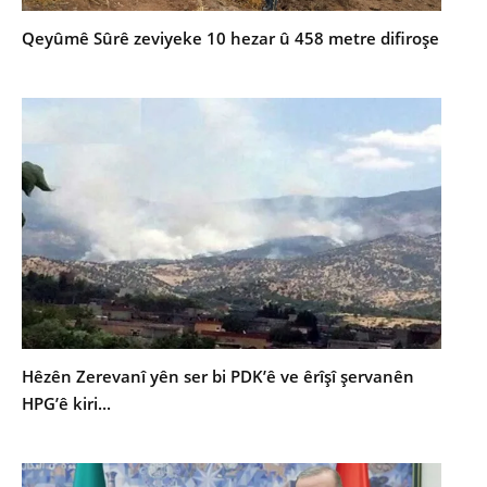
Qeyûmê Sûrê zeviyeke 10 hezar û 458 metre difiroşe
Hêzên Zerevanî yên ser bi PDK’ê ve êrîşî şervanên
HPG’ê kiri...