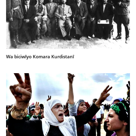
Wa biciwîyo Komara Kurdistanî