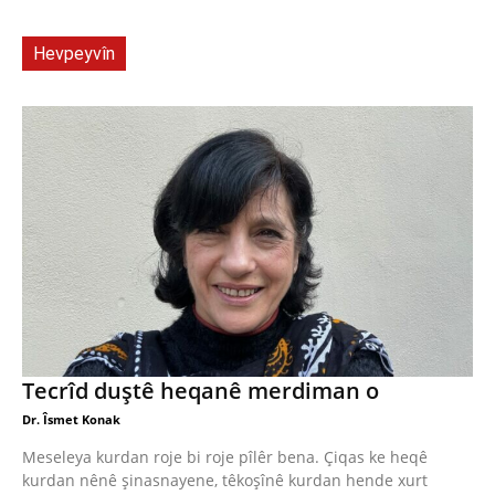
Hevpeyvîn
Tecrîd duştê heqanê merdiman o
Dr. Îsmet Konak
Meseleya kurdan roje bi roje pîlêr bena. Çiqas ke heqê
kurdan nênê şinasnayene, têkoşînê kurdan hende xurt