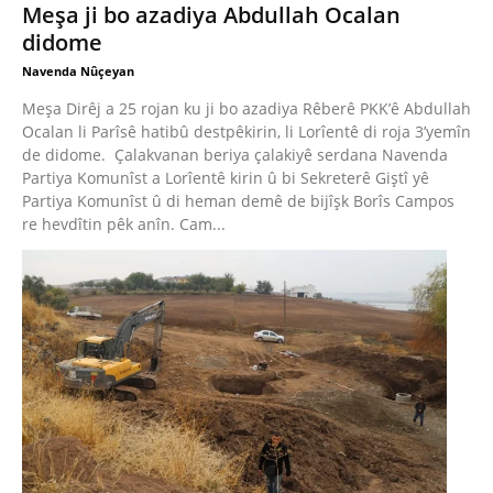
Meşa ji bo azadiya Abdullah Ocalan
didome
Navenda Nûçeyan
Meşa Dirêj a 25 rojan ku ji bo azadiya Rêberê PKK’ê Abdullah
Ocalan li Parîsê hatibû destpêkirin, li Lorîentê di roja 3’yemîn
de didome. Çalakvanan beriya çalakiyê serdana Navenda
Partiya Komunîst a Lorîentê kirin û bi Sekreterê Giştî yê
Partiya Komunîst û di heman demê de bijîşk Borîs Campos
re hevdîtin pêk anîn. Cam...