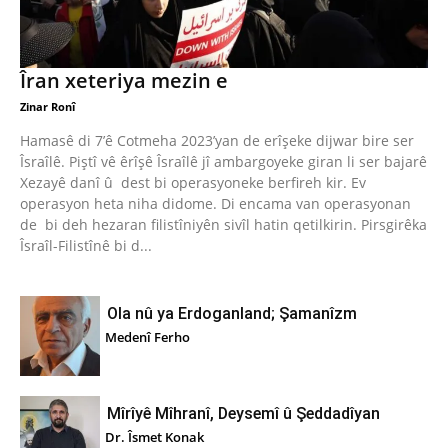
Îran xeteriya mezin e
Zinar Ronî
Hamasê di 7’ê Cotmeha 2023’yan de erîşeke dijwar bire ser
Îsraîlê. Piştî vê êrîşê Îsraîlê jî ambargoyeke giran li ser bajarê
Xezayê danî û dest bi operasyoneke berfireh kir. Ev
operasyon heta niha didome. Di encama van operasyonan
de bi deh hezaran filistîniyên sivîl hatin qetilkirin. Pirsgirêka
Îsraîl-Filistînê bi d...
Ola nû ya Erdoganland; Şamanîzm
Medenî Ferho
Mîrîyê Mîhranî, Deysemî û Şeddadîyan
Dr. Îsmet Konak