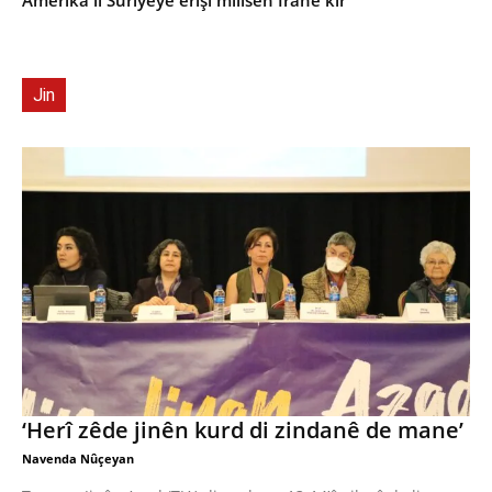
Amerîka li Sûriyeyê êrîşî milîsên Îranê kir
Jin
‘Herî zêde jinên kurd di zindanê de mane’
Navenda Nûçeyan