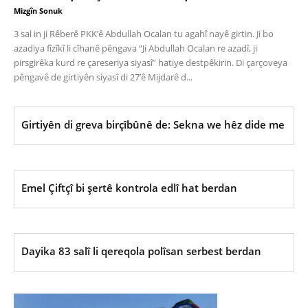
Mizgîn Sonuk
3 sal in ji Rêberê PKK’ê Abdullah Ocalan tu agahî nayê girtin. Ji bo
azadiya fîzîkî li cîhanê pêngava “Ji Abdullah Ocalan re azadî, ji
pirsgirêka kurd re çareseriya siyasî” hatiye destpêkirin. Di çarçoveya
pêngavê de girtiyên siyasî di 27’ê Mijdarê d...
Girtiyên di greva birçîbûnê de: Sekna we hêz dide me
Emel Çiftçî bi şertê kontrola edlî hat berdan
Dayika 83 salî li qereqola polîsan serbest berdan