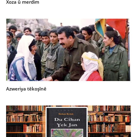
Xoza û merdim
Azweriya têkoşînê