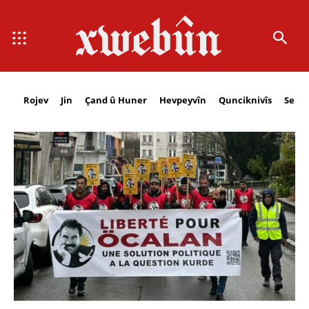
Rojev
Jin
Çand û Huner
Hevpeyvîn
Qunciknivîs
Serbe