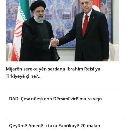
Mijarên sereke yên serdana Ibrahîm Reîsî ya
Tirkiyeyê çi ne?...
DAD: Çew nêeşkeno Dêrsimî vîrê ma ra vejo
Qeyûmê Amedê li taxa Fabrîkayê 20 malan