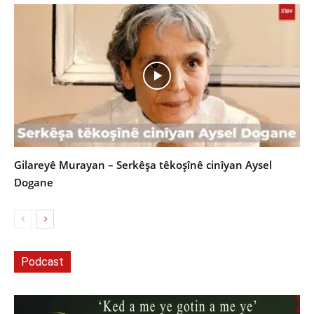
Gilareyê Murayan – Serkêşa têkoşînê cinîyan Aysel
Dogane
Podcast