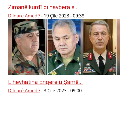
Zimanê kurdî di navbera s...
Dildarê Amedê
-
19 Çile 2023 - 09:38
Qunciknivîs
Lihevhatina Enqere û Şamê...
Dildarê Amedê
-
3 Çile 2023 - 09:00