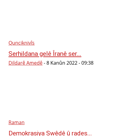
Qunciknivîs
Serhildana gelê Îranê ser...
Dildarê Amedê
-
8 Kanûn 2022 - 09:38
Raman
Demokrasiya Swêdê û rades...