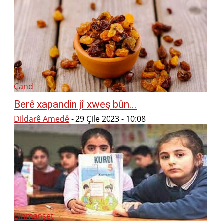
Çand
Berê xapandin jî xweş bûn...
Dildarê Amedê
-
29 Çile 2023 - 10:08
Binmanşet