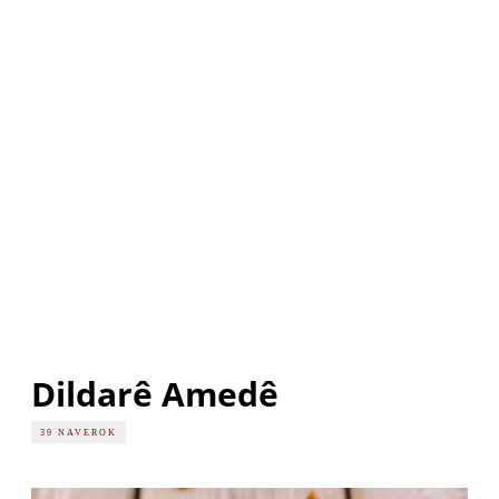
Dildarê Amedê
39 NAVEROK