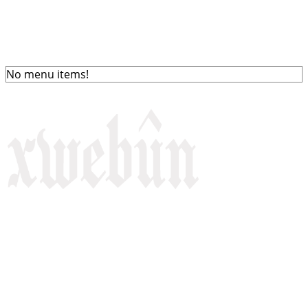
No menu items!
Rojnameya Heftane
Fırat Mahallesi, 499/1. Sokak,
100 Evler Sitesi No:6/F