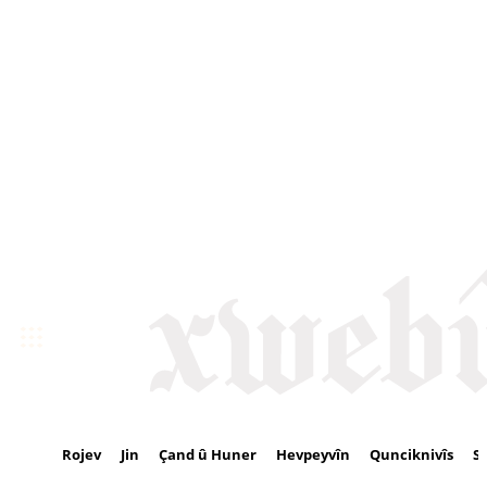
Rojev
Jin
Çand û Huner
Hevpeyvîn
Qunciknivîs
S