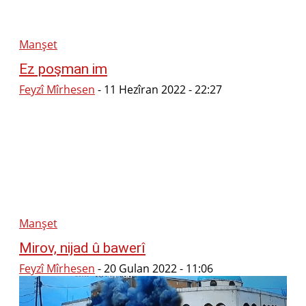
Manşet
Ez poşman im
Feyzî Mîrhesen
-
11 Hezîran 2022 - 22:27
Manşet
Mirov, nijad û bawerî
Feyzî Mîrhesen
-
20 Gulan 2022 - 11:06