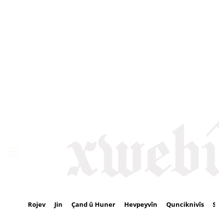
Rojev
Jin
Çand û Huner
Hevpeyvîn
Qunciknivîs
S