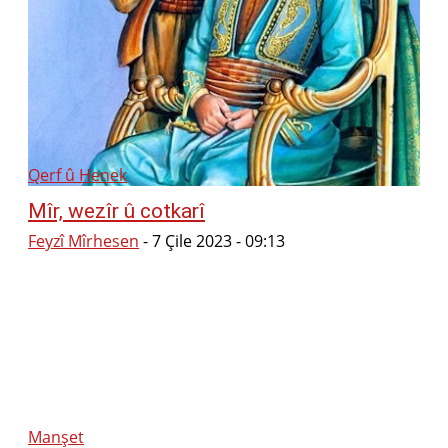
Qerf û Henek
Mîr, wezîr û cotkarî
Feyzî Mîrhesen
-
7 Çile 2023 - 09:13
Manşet