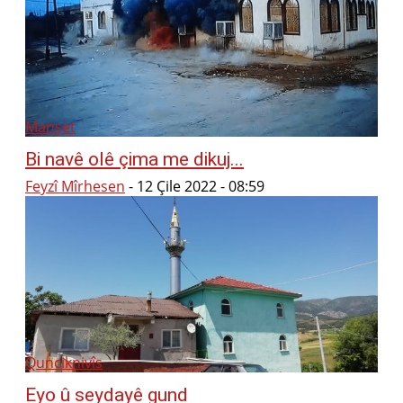
Manşet
Bi navê olê çima me dikuj...
Feyzî Mîrhesen
-
12 Çile 2022 - 08:59
Qunciknivîs
Eyo û seydayê gund