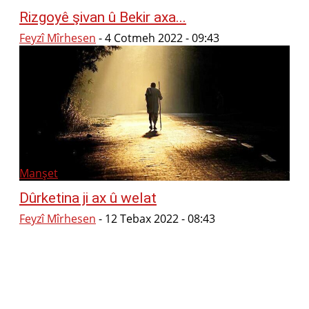
Rizgoyê şivan û Bekir axa...
Feyzî Mîrhesen
-
4 Cotmeh 2022 - 09:43
Manşet
Dûrketina ji ax û welat
Feyzî Mîrhesen
-
12 Tebax 2022 - 08:43