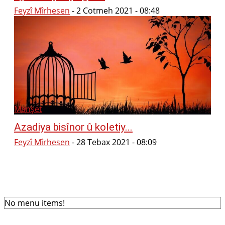
Feyzî Mîrhesen
-
2 Cotmeh 2021 - 08:48
Manşet
Azadiya bisînor û koletiy...
Feyzî Mîrhesen
-
28 Tebax 2021 - 08:09
No menu items!