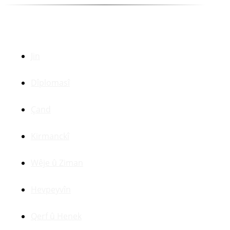
Beşên Din
Jin
Dîplomasî
Çand
Kirmanckî
Wêje û Ziman
Hevpeyvîn
Qerf û Henek