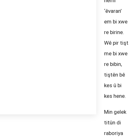
hemî
‘êvaran’
em bi xwe
re birine.
Wê pir tişt
me bi xwe
re bibin,
tiştên bê
kes û bi
kes hene.
Min gelek
titûn di
raboriya