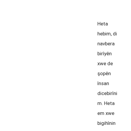
emû
Heta
hebim, di
navbera
birîyên
xwe de
şopên
însan
dicebirîni
m. Heta
em xwe
bigihînin