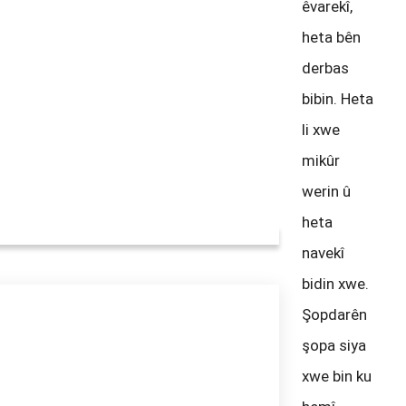
êvarekî,
heta bên
derbas
bibin. Heta
li xwe
mikûr
werin û
heta
navekî
bidin xwe.
Şopdarên
şopa siya
xwe bin ku