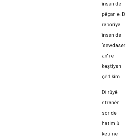
însan de
pêçan e. Di
raboriya
însan de
‘sewdaser
an’ re
keştîyan
çêdikim.
Di rûyê
stranên
sor de
hatim û
ketime