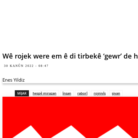
Wê rojek were em ê di tirbekê ‘gewr’ de h
30 KANÛN 2022 - 08:47
Enes Yildiz
MIJAR
hespê mirazan
însan
raborî
rojnivîs
şivan