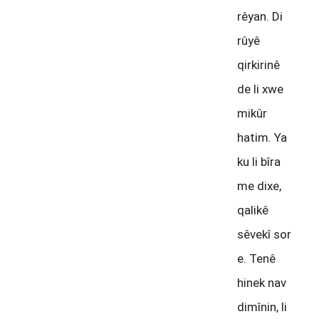
rêyan. Di
rûyê
qirkirinê
de li xwe
mikûr
hatim. Ya
ku li bîra
me dixe,
qalikê
sêvekî sor
e. Tenê
hinek nav
dimînin, li