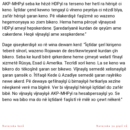
AKP-MHPyî seba ke hêzê HDPyî ra terseno her hetî ra hêrişê ci
keno. Îqtîdar çend kewno tengayî û vîneno peynîya ci nêzdî bîya,
zafêr hêrişê şaran keno. Pê vilakerdişê faşîzmê xo wazeno
hegemonyaya xo zixm bikero. Hema hema pêroyê vîjnayoxê
HDPyî ameyî hepskerdene. Şaredarîyanê kurdan de qeyûm ame
cakerdene. Heqê vîjnayîşî ame xespkerdene.”
Dage qiseykerdişê xo rê wina dewam kerd: “Îqtîdar şerî kirişeno
teberê sînorî, wazeno Rojawan de destkewteyanê kurdan çîn
bikero. Seba ke kurdî bêrê qirkerdene heme çimeyê welatî fînayî
xizmetê Rûsya, Esad û Amerîka. Tecrîdî xorî keno. La se keno wa
bikero do têkoşînê şaran ser bikewo. Vîjnayîş semedê xelisnayîşê
şaran şansêk o. Îtîfaqê Kede û Azadîye semedê şaran rayîrêko
newe akerd. Pê dewaya qefilnayîşî û birnayîşê hetkarîya xezîne
nêeşkenê verê ma bîgêrê. Ver bi vîjnayîşî hêrişê îqtîdarî do zafêr
bibê. No vîjnayîş vîjnayîşê AKP-MHPyî ra hesabpersayîşî yo. Se
beno wa bibo ma do nê îqtîdarê faşîstî rê milê xo çewt nêkerê.”
Naveroka berê
Naveroka ya piştî vê