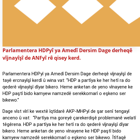
Parlamentera HDPyî ya Amedî Dersim Dage derheqê
vîjnayîşî de ANFyî rê qisey kerd.
Parlamentera HDPyî ya Amedî Dersim Dage derheqê vîjnayîşî de
tayê ercnayîşî kerdî û wina vat: “HDP a partîya ke her hetî ra do
qederê vîjnayîşî dîyar bikero. Heme anketan de yeno vînayene ke
HDP paştî bido kamyew namzedê serekkomarî o eşkeno ser
bikewo.”
Dage vîst vîrî ke wextê îqtîdarê AKP-MHPyî de şar senî tengayî
anceno û vat: “Partîya ma goreyê çarekerdişê problemanê welatî
têgêrena. HDP a partîya ke her hetî ra do qederê vîjnayîşî dîyar
bikero. Heme anketan de yeno vînayene ke HDP paştî bido
kamyew namzedê serekkomarî o eşkeno ser bikewo. Îtîfaqê