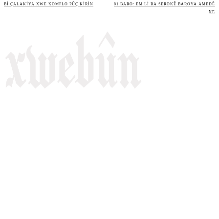
BI ÇALAKIYA XWE KOMPLO PÛÇ KIRIN
81 BARO: EM LI BA SEROKÊ BAROYA AMEDÊ
NE
Rojnameya Heftane
Fırat Mahallesi, 499/1. Sokak,
100 Evler Sitesi No:6/F
Kayapınar, Diyarbakir
Telefon: +90(541) 806 84 85