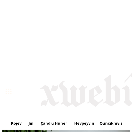
Rojev
Jin
Çand û Huner
Hevpeyvîn
Qunciknivîs
Se