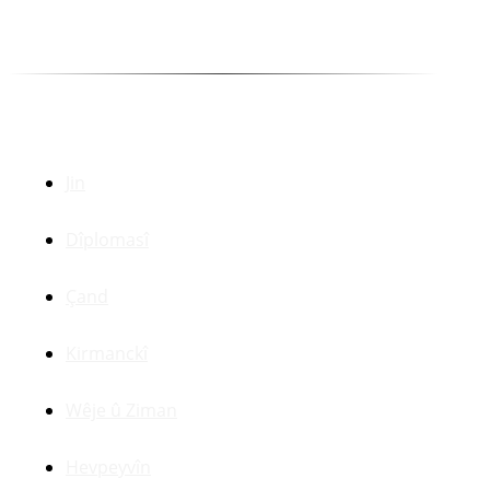
Selîm Temo
Dr. Zerdeşt Haco
Beşên Din
Jin
Dîplomasî
Çand
Kirmanckî
Wêje û Ziman
Hevpeyvîn