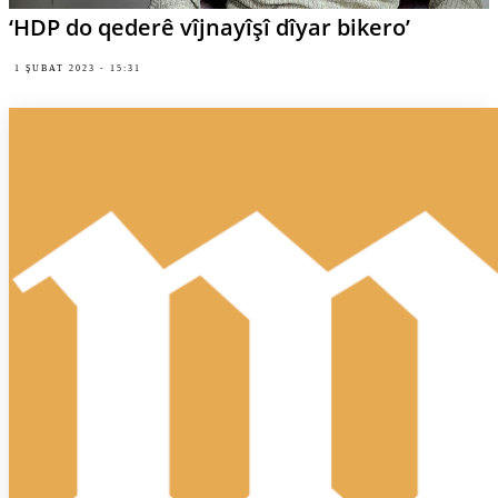
‘HDP do qederê vîjnayîşî dîyar bikero’
1 ŞUBAT 2023 - 15:31