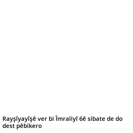
Rayşîyayîşê ver bi Îmraliyî 6ê sibate de do
dest pêbikero