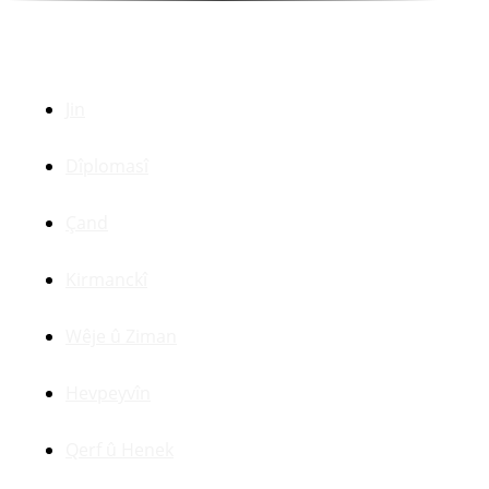
Beşên Din
Jin
Dîplomasî
Çand
Kirmanckî
Wêje û Ziman
Hevpeyvîn
Qerf û Henek