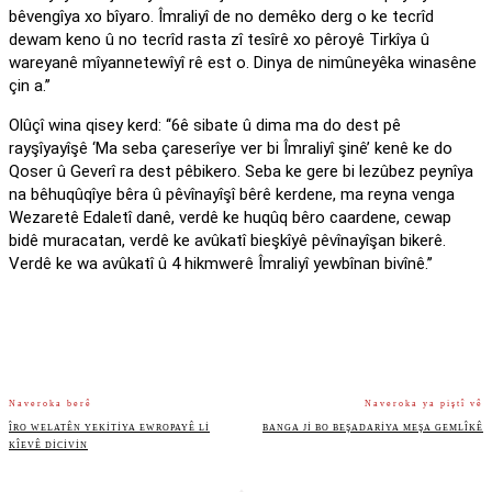
bêvengîya xo bîyaro. Îmraliyî de no demêko derg o ke tecrîd
dewam keno û no tecrîd rasta zî tesîrê xo pêroyê Tirkîya û
wareyanê mîyannetewîyî rê est o. Dinya de nimûneyêka winasêne
çin a.’’
Olûçî wina qisey kerd: ‘‘6ê sibate û dima ma do dest pê
rayşîyayîşê ‘Ma seba çareserîye ver bi Îmraliyî şinê’ kenê ke do
Qoser û Geverî ra dest pêbikero. Seba ke gere bi lezûbez peynîya
na bêhuqûqîye bêra û pêvînayîşî bêrê kerdene, ma reyna venga
Wezaretê Edaletî danê, verdê ke huqûq bêro caardene, cewap
bidê muracatan, verdê ke avûkatî bieşkîyê pêvînayîşan bikerê.
Verdê ke wa avûkatî û 4 hikmwerê Îmraliyî yewbînan bivînê.’’
Naveroka berê
Naveroka ya piştî vê
ÎRO WELATÊN YEKITIYA EWROPAYÊ LI
BANGA JI BO BEŞADARIYA MEŞA GEMLÎKÊ
KÎEVÊ DICIVIN