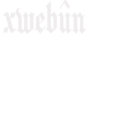
Rojnameya Heftane
Fırat Mahallesi, 499/1. Sokak,
100 Evler Sitesi No:6/F
Kayapınar, Diyarbakir
Telefon: +90(541) 806 84 85
E-mail:
rojnameyaxwebun@gmail.com
Malper: xwebun1.org