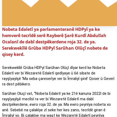
Nobeta Edaletî ya parlamenteranê HDPyî ya ke
hemverê tecrîdê serê Rayberê Şarê Kurdî Abdullah
Ocalanî de dabî destpêkerdene roja 32. de ya.
Serekwekîlê Grûba HDPyî Sarûhan Olûçî nobete de
qisey kerd.
Serekwekîlê Grûba HDPyî Sarûhan Olûçî dîyar kerd ke Nobeta
Edaletî ver bi Wezaretê Edaletî qedîyaye û 6ê sibate de
rayşîyayîşê ‘Ma seba çareserîye ver bi Îmraliyî şinê’ Qoser û Geverî
ra dest pêbikero.
Sarûhan Oluçî vat, ‘‘Nobeta Edaletî ya ke 21ê kanuna 2022î de bi
rayşîyayîşê meclîsî ra ver bi Wezaretê Edaletî ma dabî
destpêkerdene, ewro roja 32. de ya. Ma ewro peynîya nobeta xo
anê. Sebebê na çalakîye zî seke her kes zano, tecrîdê giran ê
Îmraliyî yo. Bi çalakîye ma waşt ke Wezaretê Edaletî peynîya