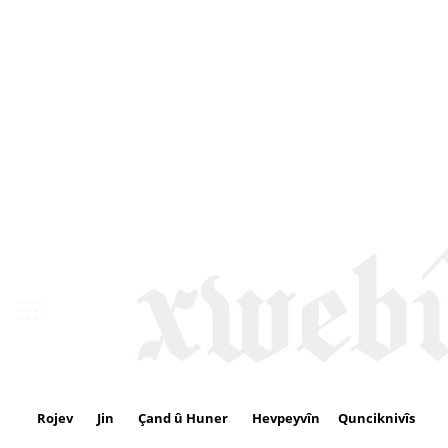
Rojev
Jin
Çand û Huner
Hevpeyvîn
Qunciknivîs
Se