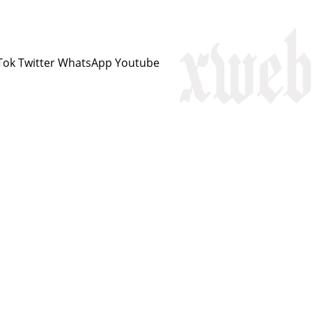
Tok
Twitter
WhatsApp
Youtube
ciknivîs
Serbest
Kirmanckî
Podcast
Dîmen
H