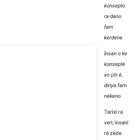
konsepto
ra dano
fam
kerdene
Însan o ke
konseptê
xo çîn ê,
dinya fam
nêkeno
Tarîxî ra
verî, însanî
rê zêde