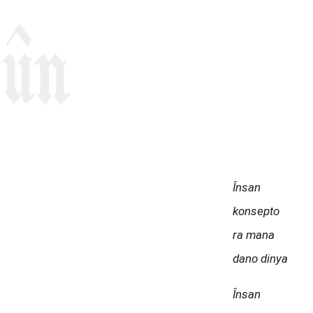
emû
Însan
konsepto
ra mana
dano dinya
Însan