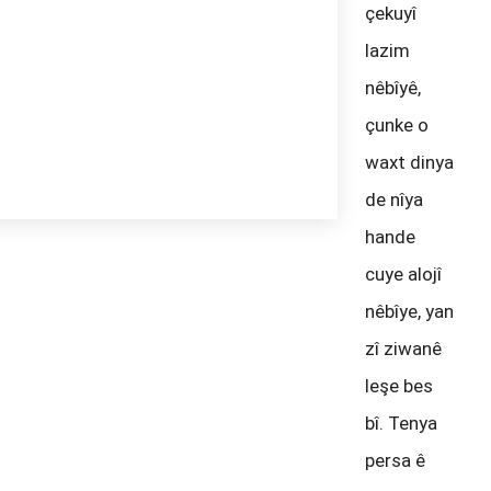
çekuyî
lazim
nêbîyê,
çunke o
waxt dinya
de nîya
hande
cuye alojî
nêbîye, yan
zî ziwanê
leşe bes
bî. Tenya
persa ê