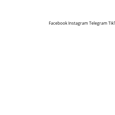
Facebook
Instagram
Telegram
Tik
Rojev
Jin
Çand û Huner
Hevpeyvîn
Qun