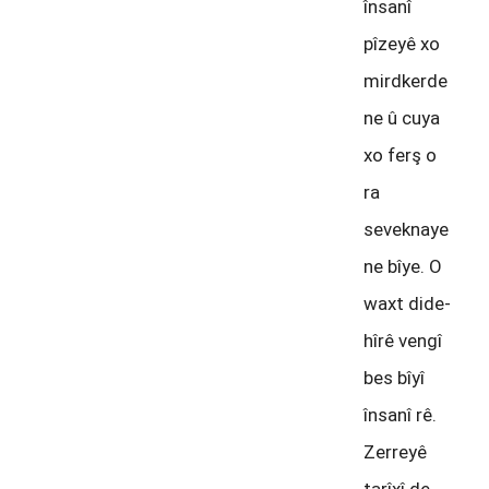
însanî
pîzeyê xo
mirdkerde
ne û cuya
xo ferş o
ra
seveknaye
ne bîye. O
waxt dide-
hîrê vengî
bes bîyî
însanî rê.
Zerreyê