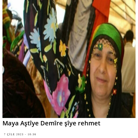
Maya Aştîye Demîre şîye rehmet
7 ÇILE 2023 - 10:36