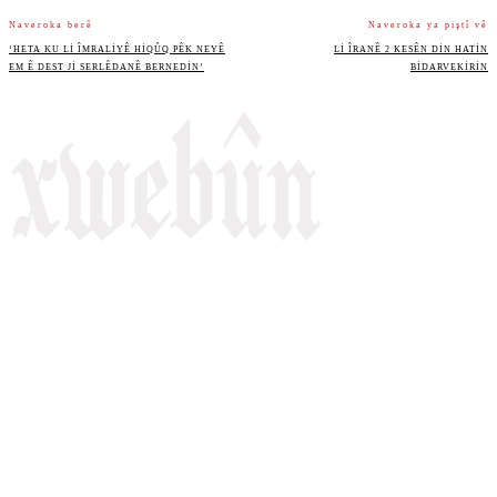
Naveroka berê
Naveroka ya piştî vê
‘HETA KU LI ÎMRALIYÊ HIQÛQ PÊK NEYÊ
LI ÎRANÊ 2 KESÊN DIN HATIN
EM Ê DEST JI SERLÊDANÊ BERNEDIN’
BIDARVEKIRIN
Rojnameya Heftane
Fırat Mahallesi, 499/1. Sokak,
100 Evler Sitesi No:6/F
Kayapınar, Diyarbakir