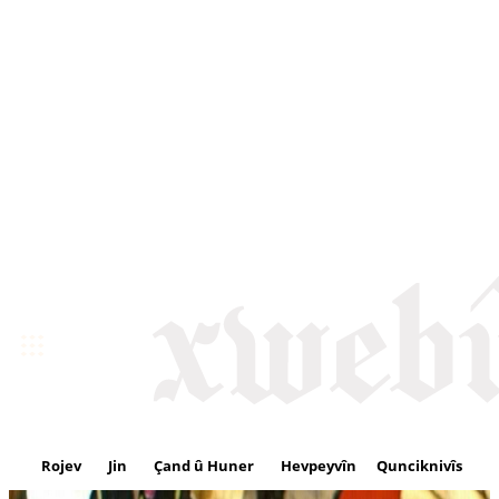
Rojev
Jin
Çand û Huner
Hevpeyvîn
Qunciknivîs
Se