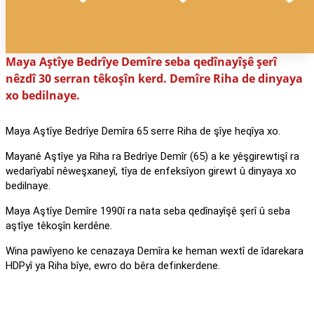
Maya Aştîye Bedrîye Demîre seba qedînayîşê şerî
nêzdî 30 serran têkoşîn kerd. Demîre Riha de dinyaya
xo bedilnaye.
Maya Aştîye Bedrîye Demîra 65 serre Riha de şîye heqîya xo.
Mayanê Aştîye ya Riha ra Bedrîye Demîr (65) a ke yêşgirewtişî ra
wedarîyabî nêweşxaneyî, tîya de enfeksîyon girewt û dinyaya xo
bedilnaye.
Maya Aştîye Demîre 1990î ra nata seba qedînayîşê şerî û seba
aştîye têkoşîn kerdêne.
Wina pawîyeno ke cenazaya Demîra ke heman wextî de îdarekara
HDPyî ya Riha bîye, ewro do bêra definkerdene.