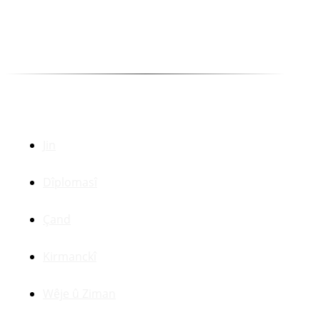
Kakşar Oremar
Munewer Azîzoglu Bazan
Selîm Temo
Dr. Zerdeşt Haco
Beşên Din
Jin
Dîplomasî
Çand
Kirmanckî
Wêje û Ziman