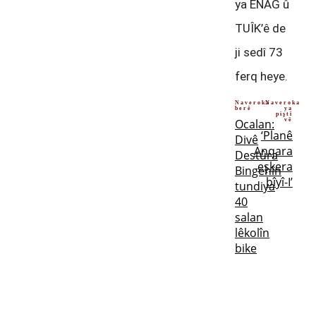
ya ENAG û
TUÎK’ê de
ji sedî 73
ferq heye.
Naveroka
Naveroka
berê
ya
piştî
Ocalan:
vê
‘Planê
Divê
Anqara
Destûra
eşkera
Bingehîn
bîyî-I’
tundiya
40
salan
lêkolîn
bike