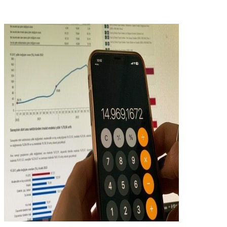
Rojev
Jin
Çand û Huner
Hevpeyvîn
Qun