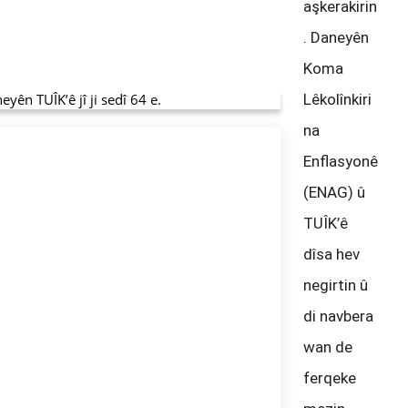
aşkerakirin
. Daneyên
Koma
ên TUÎK’ê jî ji sedî 64 e.
Lêkolînkiri
na
Enflasyonê
(ENAG) û
TUÎK’ê
dîsa hev
negirtin û
di navbera
wan de
ferqeke