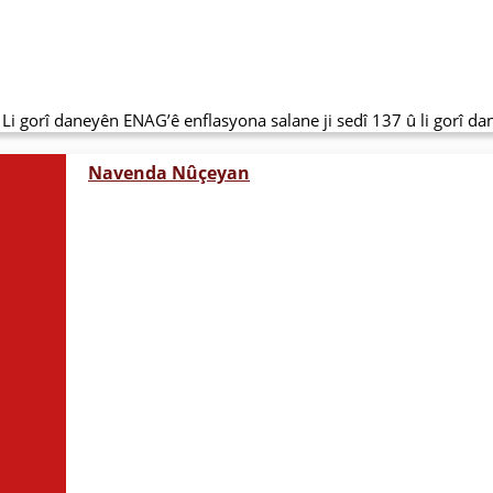
 gorî daneyên ENAG’ê enflasyona salane ji sedî 137 û li gorî daney
Navenda Nûçeyan