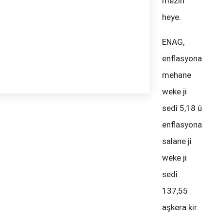
mezin
heye.
ENAG,
enflasyona
mehane
weke ji
sedî 5,18 û
enflasyona
salane jî
weke ji
sedî
137,55
aşkera kir.