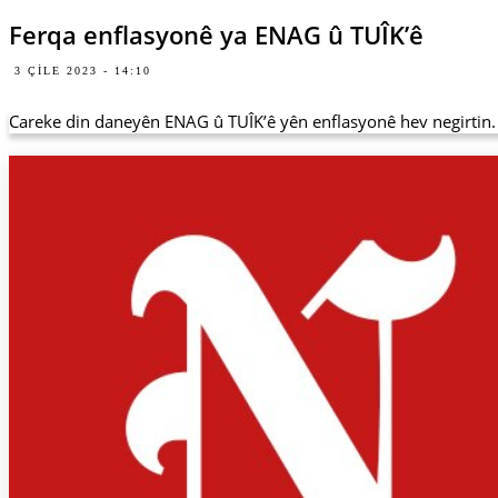
Ferqa enflasyonê ya ENAG û TUÎK’ê
3 ÇILE 2023 - 14:10
Careke din daneyên ENAG û TUÎK’ê yên enflasyonê hev negirtin. Li