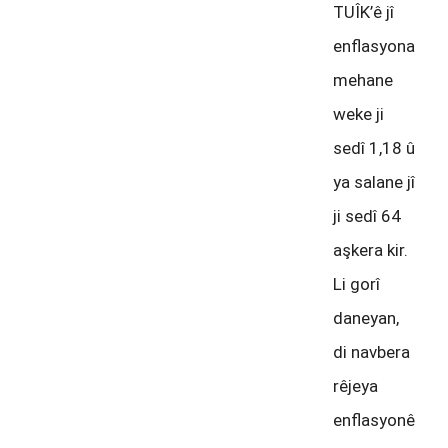
TUÎK’ê jî
enflasyona
mehane
weke ji
sedî 1,18 û
ya salane jî
ji sedî 64
aşkera kir.
Li gorî
daneyan,
di navbera
rêjeya
enflasyonê