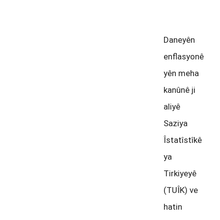
emû
Daneyên
enflasyonê
yên meha
kanûnê ji
aliyê
Saziya
Îstatîstîkê
ya
Tirkiyeyê
(TUÎK) ve
hatin