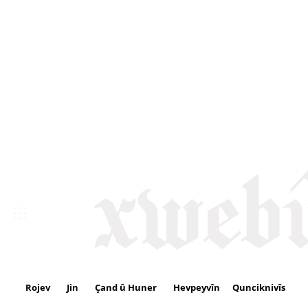
Rojev
Jin
Çand û Huner
Hevpeyvîn
Qunciknivîs
Se