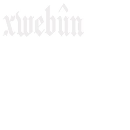
Rojnameya Heftane
Fırat Mahallesi, 499/1. Sokak,
100 Evler Sitesi No:6/F
Kayapınar, Diyarbakir
Telefon: +90(541) 806 84 85
E-mail:
rojnameyaxwebun@gmail.com