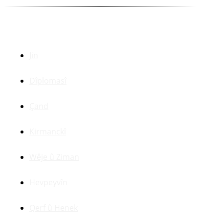
Beşên Din
Jin
Dîplomasî
Çand
Kirmanckî
Wêje û Ziman
Hevpeyvîn
Qerf û Henek