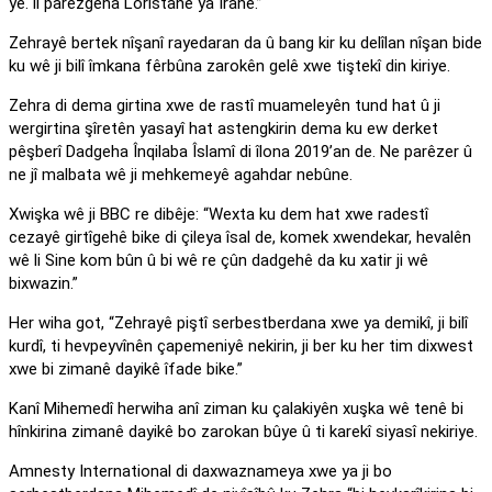
ye. li parêzgeha Loristanê ya Îranê.”
Zehrayê bertek nîşanî rayedaran da û bang kir ku delîlan nîşan bide
ku wê ji bilî îmkana fêrbûna zarokên gelê xwe tiştekî din kiriye.
Zehra di dema girtina xwe de rastî muameleyên tund hat û ji
wergirtina şîretên yasayî hat astengkirin dema ku ew derket
pêşberî Dadgeha Înqilaba Îslamî di îlona 2019’an de. Ne parêzer û
ne jî malbata wê ji mehkemeyê agahdar nebûne.
Xwişka wê ji BBC re dibêje: “Wexta ku dem hat xwe radestî
cezayê girtîgehê bike di çileya îsal de, komek xwendekar, hevalên
wê li Sine kom bûn û bi wê re çûn dadgehê da ku xatir ji wê
bixwazin.”
Her wiha got, “Zehrayê piştî serbestberdana xwe ya demikî, ji bilî
kurdî, ti hevpeyvînên çapemeniyê nekirin, ji ber ku her tim dixwest
xwe bi zimanê dayikê îfade bike.”
Kanî Mihemedî herwiha anî ziman ku çalakiyên xuşka wê tenê bi
hînkirina zimanê dayikê bo zarokan bûye û ti karekî siyasî nekiriye.
Amnesty International di daxwaznameya xwe ya ji bo