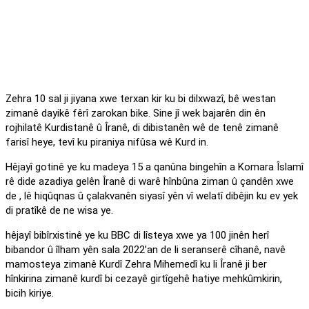
Zehra 10 sal ji jiyana xwe terxan kir ku bi dilxwazî, bê westan
zimanê dayikê fêrî zarokan bike. Sine jî wek bajarên din ên
rojhilatê Kurdistanê û Îranê, di dibistanên wê de tenê zimanê
farisî heye, tevî ku piraniya nifûsa wê Kurd in.
Hêjayî gotinê ye ku madeya 15 a qanûna bingehîn a Komara Îslamî
rê dide azadiya gelên Îranê di warê hînbûna ziman û çandên xwe
de , lê hiqûqnas û çalakvanên siyasî yên vî welatî dibêjin ku ev yek
di pratîkê de ne wisa ye.
hêjayî bibîrxistinê ye ku BBC di lîsteya xwe ya 100 jinên herî
bibandor û îlham yên sala 2022’an de li seranserê cîhanê, navê
mamosteya zimanê Kurdî Zehra Mihemedî ku li Îranê ji ber
hînkirina zimanê kurdî bi cezayê girtîgehê hatiye mehkûmkirin,
bicih kiriye.