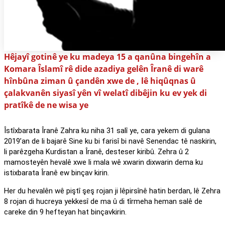
Hêjayî gotinê ye ku madeya 15 a qanûna bingehîn a
Komara Îslamî rê dide azadiya gelên Îranê di warê
hînbûna ziman û çandên xwe de , lê hiqûqnas û
çalakvanên siyasî yên vî welatî dibêjin ku ev yek di
pratîkê de ne wisa ye
Îstîxbarata Îranê Zahra ku niha 31 salî ye, cara yekem di gulana
2019’an de li bajarê Sine ku bi farisî bi navê Senendac tê naskirin,
li parêzgeha Kurdistan a Îranê, desteser kiribû. Zehra û 2
mamosteyên hevalê xwe li mala wê xwarin dixwarin dema ku
istixbarata Îranê ew binçav kirin.
Her du hevalên wê piştî şeş rojan ji lêpirsînê hatin berdan, lê Zehra
8 rojan di hucreya yekkesî de ma û di tîrmeha heman salê de
careke din 9 hefteyan hat binçavkirin.