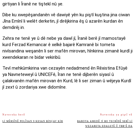
girtiyan li Îranê ne tiştekî nû ye.
Dibe ku xwepêşandanên vê dawiyê yên ku piştî kuştina jina ciwan
Jîna Emînî li welêt derketin, jî dirêjkirina êş û azarên kurdan ên
demdirêj in.
Zehra ne tenê ye û dê nebe ya dawî jî, Îranê berê jî mamostayê
kurd Ferzad Kemancar ê xelkê bajarê Kamranê bi tometa
nivîsandina weşanên li ser mafên mirovan, hînkirina zimanê kurdî ji
xwendekaran re bidar vekiribû.
Tevî mehkûmkirina van cezayên nedadmend ên Rêxistina Efûyê
ya Navneteweyî û UNICEFê, Îran ne tenê dijberên siyasî û
çalakvanên mafên mirovan ên Kurd, lê li ser ziman û wêjeya Kurdî
jî zext û zordariya xwe didomîne.
Naveroka berê
Naveroka ya piştî vê
LI MÊRSÎNÊ POLÎSAN 9 KESAN BINÇAV KIR
BAROYA AMEDÊ JI BO TECRÎDÊ SERÎ LI
WEZARETA EDALETÊ Û TBB’Ê DA