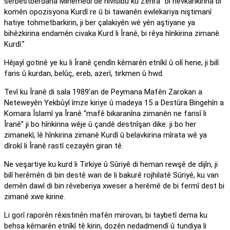
serbestberdana Mihemedî de nivîsîbû ku Zehra “bi hevkarîkirina bi
komên opozisyona Kurdî re û bi tawanên ewlekariya niştimanî
hatiye tohmetbarkirin, ji ber çalakiyên wê yên aştiyane ya
bihêzkirina endamên civaka Kurd li Îranê, bi rêya hînkirina zimanê
Kurdî.”
Hêjayî gotinê ye ku li Îranê çendîn kêmarên etnîkî û olî hene, ji bilî
faris û kurdan, belûç, ereb, azerî, tirkmen û hwd.
Tevî ku Îranê di sala 1989’an de Peymana Mafên Zarokan a
Neteweyên Yekbûyî îmze kiriye û madeya 15 a Destûra Bingehîn a
Komara Îslamî ya Îranê “mafê bikaranîna zimanên ne farisî li
Îranê” ji bo hînkirina wêje û çandê destnîşan dike. ji bo her
zimanekî, lê hînkirina zimanê Kurdî û belavkirina mîrata wê ya
dîrokî li Îranê rastî cezayên giran tê.
Ne veşartiye ku kurd li Tirkiye û Sûriyê di heman rewşê de dijîn, ji
bilî herêmên di bin destê wan de li bakurê rojhilatê Sûriyê, ku van
demên dawî di bin rêveberiya xweser a herêmê de bi fermî dest bi
zimanê xwe kirine.
Li gorî raporên rêxistinên mafên mirovan, bi taybetî dema ku
behsa kêmarên etnîkî tê kirin, dozên nedadmendî û tundiya li