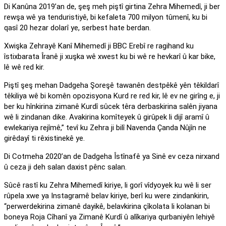
Di Kanûna 2019’an de, şeş meh piştî girtina Zehra Mihemedî, ji ber
rewşa wê ya tenduristiyê, bi kefaleta 700 milyon tûmenî, ku bi
qasî 20 hezar dolarî ye, serbest hate berdan.
Xwişka Zehrayê Kanî Mihemedî ji BBC Erebî re ragihand ku
îstixbarata Îranê ji xuşka wê xwest ku bi wê re hevkarî û kar bike,
lê wê red kir.
Piştî şeş mehan Dadgeha Şoreşê tawanên destpêkê yên têkildarî
têkiliya wê bi komên opozisyona Kurd re red kir, lê ev ne girîng e, ji
ber ku hînkirina zimanê Kurdî sûcek têra derbaskirina salên jiyana
wê li zindanan dike. Avakirina komîteyek û girûpek li dijî aramî û
ewlekariya rejîmê,” tevî ku Zehra ji bilî Navenda Çanda Nûjîn ne
girêdayî ti rêxistinekê ye.
Di Cotmeha 2020’an de Dadgeha Îstînafê ya Sinê ev ceza nirxand
û ceza ji deh salan daxist pênc salan.
Sûcê rastî ku Zehra Mihemedî kiriye, li gorî vîdyoyek ku wê li ser
rûpela xwe ya Instagramê belav kiriye, berî ku were zindankirin,
“perwerdekirina zimanê dayikê, belavkirina çîkolata li kolanan bi
boneya Roja Cîhanî ya Zimanê Kurdî û alîkariya qurbaniyên lehiyê