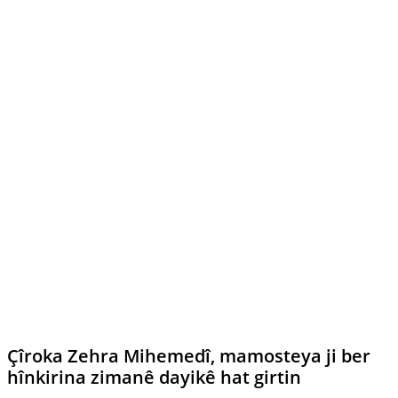
Çîroka Zehra Mihemedî, mamosteya ji ber
hînkirina zimanê dayikê hat girtin