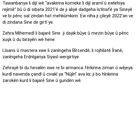
Tawanbariya li dijî wê “avakirina komeke li dijî aramî û ewlehiya
rejîmê” bû û di sibata 2021’ê de ji aliyê dadgeha îstînafê ya Sineyê
ve bi pênc sal zindan hat mehkûmkirin. Ew niha ji çileyê 2022’an ve
di zindana Sine de girtî ye.
Zehra Mihemedî li bajarê Sine ji dayik bûye û mezin bûye û pênc
xuşk û du birayên wê hene.
Lîsans û mastera xwe li zanîngeha Bîrcendê, li rojhilatê Îranê,
zanîngeha Erdnîgariya Siyasî wergirtiye.
Zehrayê bi du hevalên xwe re bi armanca fêrkirina ziman û wêjeya
kurdî navenda çandî û civakî ya “Nûjîn” ava kir, ji bo hînkirina
zarokên kurd li bajarê Sine û gundên wê.