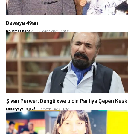
Dewaya 49an
Dr. Îsmet Konak
-
19 Mayıs 2023 - 09:03
Şivan Perwer: Dengê xwe bidin Partiya Çepên Kesk
Editoryaya Rojevê
-
9 Mayıs 2023 - 13:21