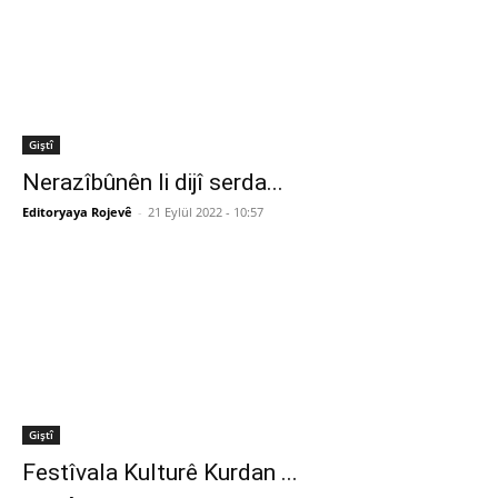
Giştî
Nerazîbûnên li dijî serda...
Editoryaya Rojevê
-
21 Eylül 2022 - 10:57
Giştî
Festîvala Kulturê Kurdan ...