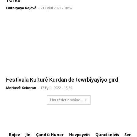
Editoryaya Rojevê
-
21 Eylül 2022 - 10:57
Festîvala Kulturê Kurdan de tewrbîyayîşo gird
Merkezê Xeberan
-
17 Eylül 2022 - 15:59
Hin zêdetir bibîne...
Rojev
Jin
Çand û Huner
Hevpeyvîn
Qunciknivîs
Serbe