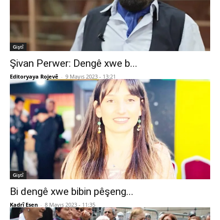
Giştî
Şivan Perwer: Dengê xwe b...
Editoryaya Rojevê
-
9 Mayıs 2023 - 13:21
Giştî
Bi dengê xwe bibin pêşeng...
Kadrî Esen
-
8 Mayıs 2023 - 11:35