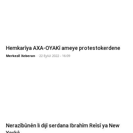
Hemkarîya AXA-OYAKî ameye protestokerdene
Merkezê Xeberan
-
22 Eylül 2022 - 16:09
Nerazîbûnên li dijî serdana Ibrahîm Reîsî ya New
Yorkê