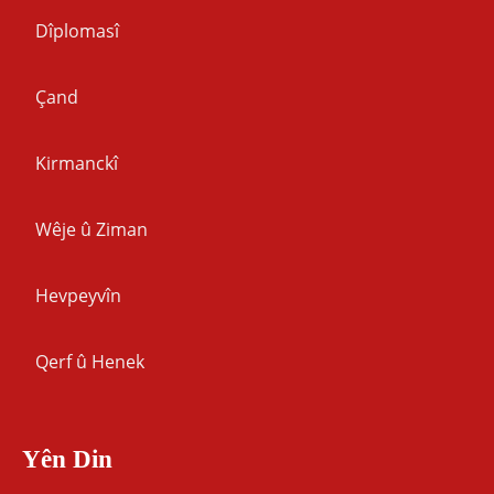
Dîplomasî
Çand
Kirmanckî
Wêje û Ziman
Hevpeyvîn
Qerf û Henek
Yên Din