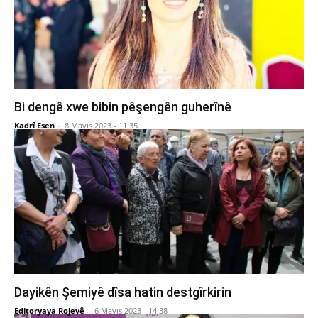
Bi dengê xwe bibin pêşengên guherînê
Kadrî Esen
-
8 Mayıs 2023 - 11:35
Dayikên Şemiyê dîsa hatin destgîrkirin
Editoryaya Rojevê
-
6 Mayıs 2023 - 14:38