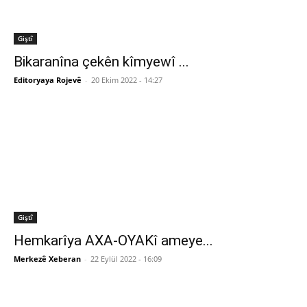
Giştî
Bikaranîna çekên kîmyewî ...
Editoryaya Rojevê
-
20 Ekim 2022 - 14:27
Giştî
Hemkarîya AXA-OYAKî ameye...
Merkezê Xeberan
-
22 Eylül 2022 - 16:09