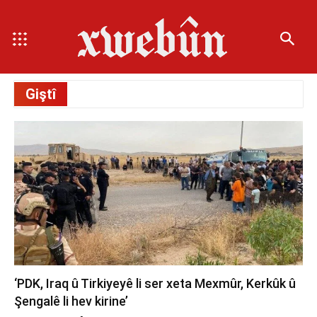
Giştî
‘PDK, Iraq û Tirkiyeyê li ser xeta Mexmûr, Kerkûk û
Şengalê li hev kirine’