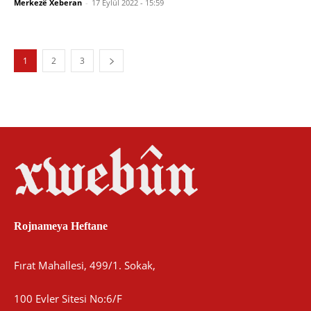
Merkezê Xeberan
-
17 Eylül 2022 - 15:59
1
2
3
Rojnameya Heftane
Fırat Mahallesi, 499/1. Sokak,
100 Evler Sitesi No:6/F