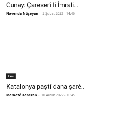
Gunay: Çareserî li Îmrali...
Navenda Nûçeyan
-
2 Şubat 2023 - 14:46
Cinî
Katalonya paştî dana şarê...
Merkezê Xeberan
-
10 Aralık 2022 - 10:45