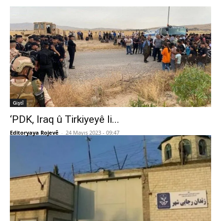
Giştî
‘PDK, Iraq û Tirkiyeyê li...
Editoryaya Rojevê
-
24 Mayıs 2023 - 09:47