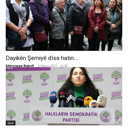
Giştî
Dayikên Şemiyê dîsa hatin...
Editoryaya Rojevê
-
6 Mayıs 2023 - 14:38
Giştî