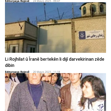
Editoryaya Rojevê
-
24 Mayıs 2023 - 09:47
Li Rojhilat û Îranê bertekên li dijî darvekirinan zêde
dibin
Editoryaya Rojevê
-
20 Mayıs 2023 - 11:18