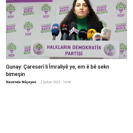
Gunay: Çareserî li Îmraliyê ye, em ê bê sekn
bimeşin
Navenda Nûçeyan
-
2 Şubat 2023 - 14:46