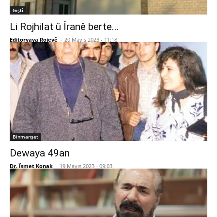
Giştî
Li Rojhilat û Îranê berte...
Editoryaya Rojevê
-
20 Mayıs 2023 - 11:18
Binmanşet
Dewaya 49an
Dr. Îsmet Konak
-
19 Mayıs 2023 - 09:03