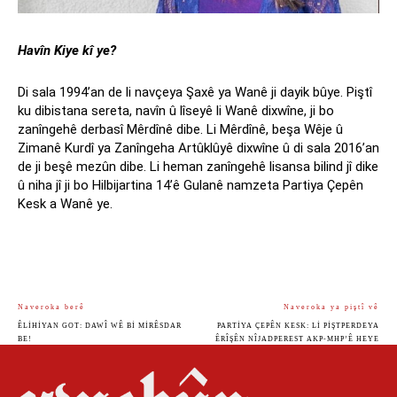
Havîn Kiye kî ye?
Di sala 1994’an de li navçeya Şaxê ya Wanê ji dayik bûye. Piştî
ku dibistana sereta, navîn û lîseyê li Wanê dixwîne, ji bo
zanîngehê derbasî Mêrdînê dibe. Li Mêrdînê, beşa Wêje û
Zimanê Kurdî ya Zanîngeha Artûklûyê dixwîne û di sala 2016’an
de ji beşê mezûn dibe. Li heman zanîngehê lisansa bilind jî dike
û niha jî ji bo Hilbijartina 14’ê Gulanê namzeta Partiya Çepên
Kesk a Wanê ye.
Naveroka berê
Naveroka ya piştî vê
ÊLIHIYAN GOT: DAWÎ WÊ BI MIRÊSDAR
PARTIYA ÇEPÊN KESK: LI PIŞTPERDEYA
BE!
ÊRÎŞÊN NÎJADPEREST AKP-MHP’Ê HEYE