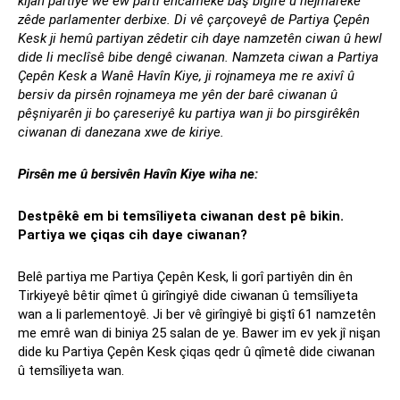
kîjan partiyê wê ew partî encameke baş bigire û hejmareke
zêde parlamenter derbixe. Di vê çarçoveyê de Partiya Çepên
Kesk ji hemû partiyan zêdetir cih daye namzetên ciwan û hewl
dide li meclîsê bibe dengê ciwanan. Namzeta ciwan a Partiya
Çepên Kesk a Wanê Havîn Kiye, ji rojnameya me re axivî û
bersiv da pirsên rojnameya me yên der barê ciwanan û
pêşniyarên ji bo çareseriyê ku partiya wan ji bo pirsgirêkên
ciwanan di danezana xwe de kiriye.
Pirsên me û bersivên Havîn Kiye wiha ne:
Destpêkê em bi temsîliyeta ciwanan dest pê bikin.
Partiya we çiqas cih daye ciwanan?
Belê partiya me Partiya Çepên Kesk, li gorî partiyên din ên
Tirkiyeyê bêtir qîmet û girîngiyê dide ciwanan û temsîliyeta
wan a li parlementoyê. Ji ber vê girîngiyê bi giştî 61 namzetên
me emrê wan di biniya 25 salan de ye. Bawer im ev yek jî nişan
dide ku Partiya Çepên Kesk çiqas qedr û qîmetê dide ciwanan
û temsîliyeta wan.