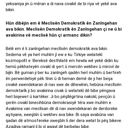
yeksaniya jin û mêran a di nava civakê de bi riya vê yekê ava
bikin.
Hûn dibêjin em ê Meclisên Demokratîk ên Zanîngehan
ava bikin. Meclisên Demokratîk ên Zanîngehan çi ne û bi
avakirina vê meclisê hûn çi armanc dikin?
Belê em ê li zanîngehan meclîsên demokratik ava bikin.
Sedema vê ya herî muhîm jî ew e ku Tirkiye welatekî
kozmopolît e. Bereksê desthilatê em hewla wê yekê didin ku
hemû pêkhateyên civakî di şert û mercên wekhev û mirovî de
bijîn. Bê guman ji ber ku zanîngeh qadên herî muhîm û berfireh
ên perwerdehiyê pêk tînin û di heman demê de ji her beşa
civakê xwendekaran di nav xwe de dihewînin, hebûna meclîsên
demoktarîk ji bo avakirina civak û welatekî dê bibe pêngava
herî biqewet û kartêker. Ji bo pêşîlêgirtina nakokî, pevçûn û
şerên civakî binecihbûna demokrasiyê têra xwe muhîm e.
Avakirina van meclîsan dê di nav xwendekaran de derdoreke
aştiyane, xweşbîn û wekhev ava bike. Bi saya avabûna van
qadan dê atmosfereke xweşbîn li der dera welat bi pêş bikeve.
Azadiya ramanî jî bi vî awayî dê berbelav bibe.