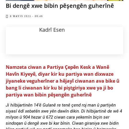
Bi dengê xwe bibin pêşengên guherînê
8 MAYIS 2023 - 09:46
Kadrî Esen
Namzeta ciwan a Partiya Çepên Kesk a Wanê
Havîn Kiyeyê, diyar kir ku partiya wan dixwaze
jiyaneke veguherîner a hêjayî ciwanan ava bike û
bang li ciwanan kir ku bi piştgiriya xwe ya ji bo
partiya wan bibin pêşengên guherînê
Ji hilbijartinên 14’ê Gulanê re tenê çend roj man û partiyên
siyasî êdî xebatên xwe yên dawîn dikin. Di hilbijartinê de wê 4
milyon û 904 hezar û 672 ciwan cara yekemîn biçin ser
sindoqan û dengê xwe bi kar bînin. Ciwan giraniya xwe bidin