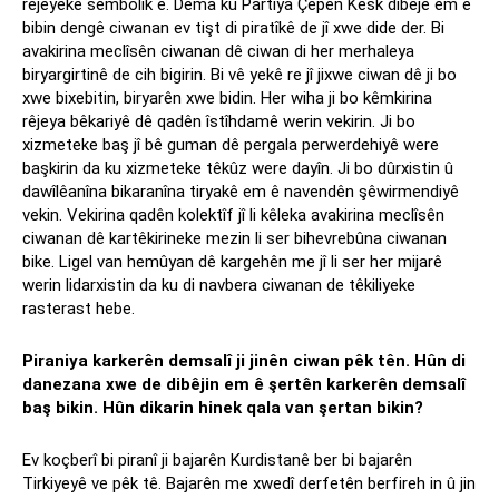
rêjeyeke sembolîk e. Dema ku Partiya Çepên Kesk dibêje em ê
bibin dengê ciwanan ev tişt di piratîkê de jî xwe dide der. Bi
avakirina meclîsên ciwanan dê ciwan di her merhaleya
biryargirtinê de cih bigirin. Bi vê yekê re jî jixwe ciwan dê ji bo
xwe bixebitin, biryarên xwe bidin. Her wiha ji bo kêmkirina
rêjeya bêkariyê dê qadên îstîhdamê werin vekirin. Ji bo
xizmeteke baş jî bê guman dê pergala perwerdehiyê were
başkirin da ku xizmeteke têkûz were dayîn. Ji bo dûrxistin û
dawîlêanîna bikaranîna tiryakê em ê navendên şêwirmendiyê
vekin. Vekirina qadên kolektîf jî li kêleka avakirina meclîsên
ciwanan dê kartêkirineke mezin li ser bihevrebûna ciwanan
bike. Ligel van hemûyan dê kargehên me jî li ser her mijarê
werin lidarxistin da ku di navbera ciwanan de têkiliyeke
rasterast hebe.
Piraniya karkerên demsalî ji jinên ciwan pêk tên. Hûn di
danezana xwe de dibêjin em ê şertên karkerên demsalî
baş bikin. Hûn dikarin hinek qala van şertan bikin?
Ev koçberî bi piranî ji bajarên Kurdistanê ber bi bajarên
Tirkiyeyê ve pêk tê. Bajarên me xwedî derfetên berfireh in û jin