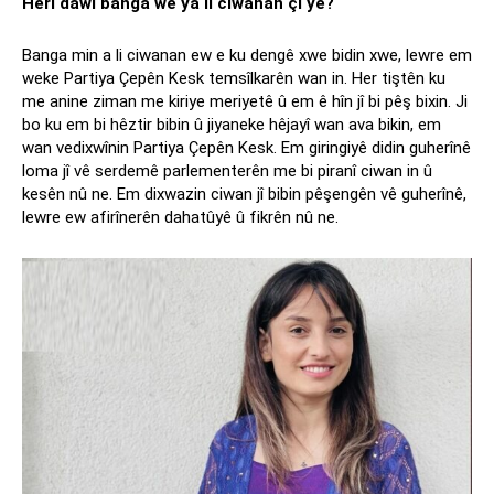
Herî dawî banga we ya li ciwanan çî ye?
Banga min a li ciwanan ew e ku dengê xwe bidin xwe, lewre em
weke Partiya Çepên Kesk temsîlkarên wan in. Her tiştên ku
me anine ziman me kiriye meriyetê û em ê hîn jî bi pêş bixin. Ji
bo ku em bi hêztir bibin û jiyaneke hêjayî wan ava bikin, em
wan vedixwînin Partiya Çepên Kesk. Em giringiyê didin guherînê
loma jî vê serdemê parlementerên me bi piranî ciwan in û
kesên nû ne. Em dixwazin ciwan jî bibin pêşengên vê guherînê,
lewre ew afirînerên dahatûyê û fikrên nû ne.