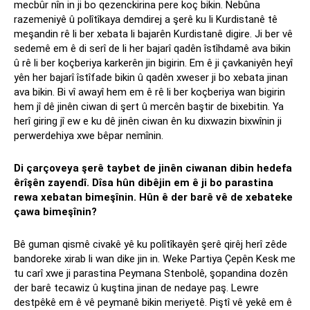
mecbûr nîn in ji bo qezenckirina pere koç bikin. Nebûna
razemeniyê û polîtîkaya demdirej a şerê ku li Kurdistanê tê
meşandin rê li ber xebata li bajarên Kurdistanê digire. Ji ber vê
sedemê em ê di serî de li her bajarî qadên îstîhdamê ava bikin
û rê li ber koçberiya karkerên jin bigirin. Em ê ji çavkaniyên heyî
yên her bajarî îstîfade bikin û qadên xweser ji bo xebata jinan
ava bikin. Bi vî awayî hem em ê rê li ber koçberiya wan bigirin
hem jî dê jinên ciwan di şert û mercên baştir de bixebitin. Ya
herî giring jî ew e ku dê jinên ciwan ên ku dixwazin bixwînin ji
perwerdehiya xwe bêpar nemînin.
Di çarçoveya şerê taybet de jinên ciwanan dibin hedefa
êrîşên zayendî. Dîsa hûn dibêjin em ê ji bo parastina
rewa xebatan bimeşînin. Hûn ê der barê vê de xebateke
çawa bimeşînin?
Bê guman qismê civakê yê ku polîtîkayên şerê qirêj herî zêde
bandoreke xirab li wan dike jin in. Weke Partiya Çepên Kesk me
tu carî xwe ji parastina Peymana Stenbolê, şopandina dozên
der barê tecawiz û kuştina jinan de nedaye paş. Lewre
destpêkê em ê vê peymanê bikin meriyetê. Piştî vê yekê em ê