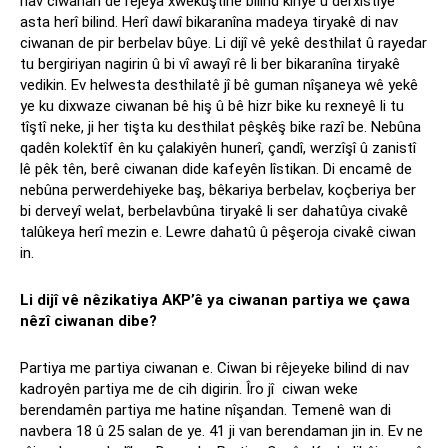
nav ciwanan de rêjeya xwekuştinê bilind kiriye û derxistiye
asta herî bilind. Herî dawî bikaranîna madeya tiryakê di nav
ciwanan de pir berbelav bûye. Li dijî vê yekê desthilat û rayedar
tu bergiriyan nagirin û bi vî awayî rê li ber bikaranîna tiryakê
vedikin. Ev helwesta desthilatê jî bê guman nîşaneya wê yekê
ye ku dixwaze ciwanan bê hiş û bê hizr bike ku rexneyê li tu
tîştî neke, ji her tişta ku desthilat pêşkêş bike razî be. Nebûna
qadên kolektîf ên ku çalakiyên hunerî, çandî, werzîşî û zanistî
lê pêk tên, berê ciwanan dide kafeyên lîstikan. Di encamê de
nebûna perwerdehiyeke baş, bêkariya berbelav, koçberiya ber
bi derveyî welat, berbelavbûna tiryakê li ser dahatûya civakê
talûkeya herî mezin e. Lewre dahatû û pêşeroja civakê ciwan
in.
Li dijî vê nêzikatiya AKP’ê ya ciwanan partiya we çawa
nêzî ciwanan dibe?
Partiya me partiya ciwanan e. Ciwan bi rêjeyeke bilind di nav
kadroyên partiya me de cih digirin. Îro jî ciwan weke
berendamên partiya me hatine nîşandan. Temenê wan di
navbera 18 û 25 salan de ye. 41 ji van berendaman jin in. Ev ne