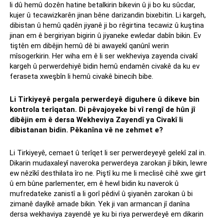
li dû hemû dozên hatine betalkirin bikevin û ji bo ku sûcdar,
kujer û tecawizkarên jinan bêne darizandin bixebitin. Li kargeh,
dibistan û hemû qadên jiyanê ji bo rêgirtina tecawiz û kuştina
jinan em ê bergiriyan bigirin û jiyaneke ewledar dabîn bikin. Ev
tiştên em dibêjin hemû dê bi awayekî qanûnî werin
mîsogerkirin. Her wiha em ê li ser wekheviya zayenda civakî
kargeh û perwerdehiyê bidin hemû endamên civakê da ku ev
feraseta xweşbîn li hemû civakê binecih bibe.
Li Tirkiyeyê pergala perwerdeyê diguhere û dikeve bin
kontrola terîqatan. Di pêvajoyeke bi vî rengî de hûn jî
dibêjin em ê dersa Wekheviya Zayendî ya Civakî li
dibistanan bidin. Pêkanîna vê ne zehmet e?
Li Tirkiyeyê, cemaet û terîqet li ser perwerdeyeyê gelekî zal in.
Dikarin mudaxaleyî naveroka perwerdeya zarokan jî bikin, lewre
ew nêzîkî desthilata îro ne. Piştî ku me li meclisê cihê xwe girt
û em bûne parlementer, em ê hewl bidin ku naverok û
mufredateke zanistî a li gorî pêdivî û şiyanên zarokan û bi
zimanê dayîkê amade bikin. Yek ji van armancan jî danîna
dersa wekhaviya zayendê ye ku bi riya perwerdeyê em dikarin