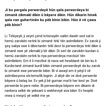
Ji bo pergala perwerdeyê hûn qala perwerdeya bi
zimanê zikmakî dikin û bêpere dikin. Hûn dikarin hinek
qala van guhertinên ku pêk bînin bikin. Hûn ê vê çawa
pêk bînin?
Li Tirkiyeyê, ji xeynî çend îstisnayên salên dawîn sed sal in
hemû zarokên netirk bi zimanê tirkî tên asîmîlekirin. Ev zarok ji
şeş saliya xwe li dibistanên tirkî dest bi perwerdeya tirkî dikin û
zimanê xwe yê zikmakî ji bîr dikin. Di serî de zarokên kurdan û
hemû zarokên netirk bi riya perwerdeya mecbûrî tên
asîmîlekirin. Em ê li meclîsê di nava wê hewldanê de bin ku li
Kurdistanê zimanê kurdî bikin zimanê perwerdeyê da ku zarok
bi zimanê xwe perwerde bibin. Bi vî awayî em ê pêşî li vê
asîmîlasyona sîstematîk bigirin. Ji aliyê din ve divê perwerde
bêpere û belaş be. Ev yek jî bê guman mafê her kesî ye. Divê
perwerde bi pere nebe. Bi perwerdeya bêpere em dikarin di
navbera xelkê de yeksanî û wekheviyê ava bikin. Ev heqekî
rewa û meşrû yê xelkê me ye.