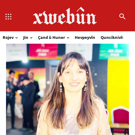
Rojev
Jin
Çand û Huner
Hevpeyvîn
Qunciknivîs
Se