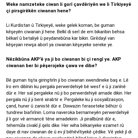
Weke namzeteke ciwan li gorî çavdêriyên we li Tirkiyeyê
çi pirsgirêkên ciwanan hene?
Li Kurdistan û Tirkiyeyê, weke gelek koman, be guman
kêşeyên ciwanan jî hene. Belkî di serî de em bikaribin behsa
bêkarî û betaliyê û peydanebûna kar bikin. Girêdayî van
kêşeyan rewşa aborî ya ciwanan kêşeyeke sereke ye.
Nêzikbûna AKP’ê ya ji bo ciwanan bi çi rengî ye. AKP
ciwanan ber bi pêşerojeke çawa ve dibe?
Bê guman tişta giringtirîn ji bo ciwanan xwendineke baş e. Lê
îro em dibînin ku pergala perwerdehiyê bê wesf e û ji zanînê
dûr e. Her sal pergaleke nû ji bo perwerdehiyê amade dikin. Her
pergala nû jî ji berê xirabtir e. Pergaleke ku ji sosyalîzasyon,
çand, huner û zanistê dûr e. Dixwazin feraseteke bêhizr û
tundrew biafirînin. Loma naveroka bernameyên perwerdehiyê
jî li gor vê armancê têne amadekirin. Ji piralîbûnê dûr e,
tehemûla civakî jî qels dike. Her wiha bêkariyeke ezamet rû
daye di nav ciwanan de û ev jî bêhêvîtiyekê çêdike. Vê yekê jî di