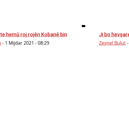
te hemû roj rojên Kobanê bin
Ji bo hevşare
n
-
1 Mijdar 2021 - 08:29
Zeynel Bulut
-