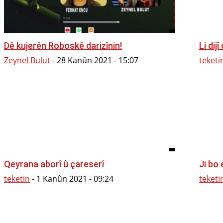
Dê kujerên Roboskê darizînin!
Li dij
Zeynel Bulut
-
28 Kanûn 2021 - 15:07
teketi
Qeyrana aborî û çareserî
Ji bo 
teketin
-
1 Kanûn 2021 - 09:24
teketi