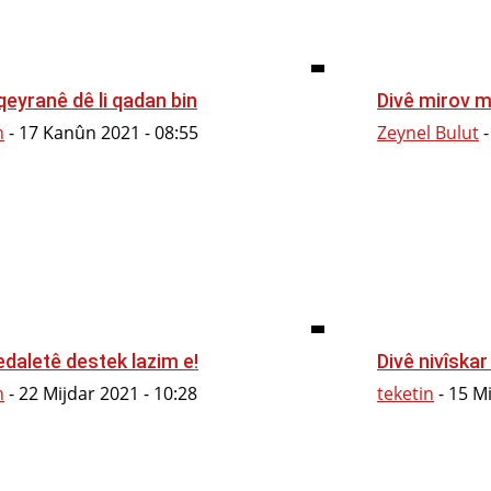
î qeyranê dê li qadan bin
Divê mirov m
n
-
17 Kanûn 2021 - 08:55
Zeynel Bulut
-
edaletê destek lazim e!
Divê nivîskar
n
-
22 Mijdar 2021 - 10:28
teketin
-
15 Mi