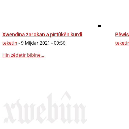
Xwendina zarokan a pirtûkên kurdî
Pêwîs
teketin
-
9 Mijdar 2021 - 09:56
teketi
Hin zêdetir bibîne...