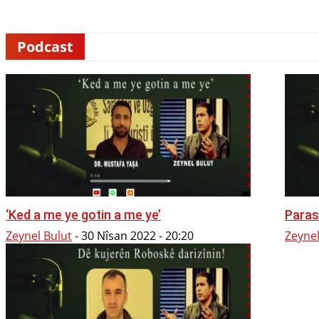
Rojev
Jin
Çand û Huner
Hevpeyvîn
Qun
Podcast
‘Ked a me ye gotin a me ye’
Paras
Zeynel Bulut
-
30 Nîsan 2022 - 20:20
Zeynel