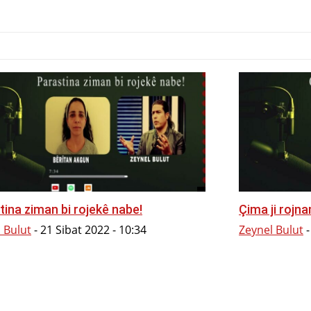
ciknivîs
Serbest
Kirmanckî
Podcast
Dîmen
H
tina ziman bi rojekê nabe!
Çima ji rojna
 Bulut
-
21 Sibat 2022 - 10:34
Zeynel Bulut
-