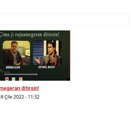
emû
megeran ditirsin!
8 Çile 2022 - 11:32