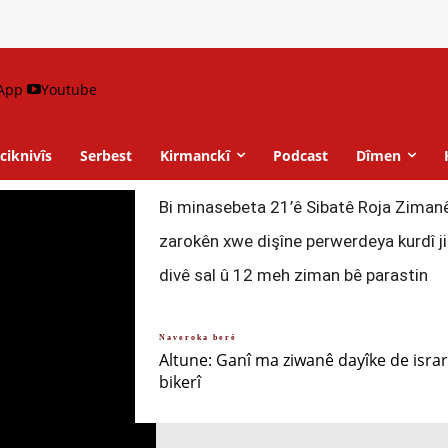
App
Youtube
ciknivîs
Serbest
Kirmanckî
Podcast
Dîmen
Bi minasebeta 21’ê Sibatê Roja Zimanê
zarokên xwe dişîne perwerdeya kurdî ji
divê sal û 12 meh ziman bê parastin
Naveroka berê
Altune: Ganî ma ziwanê dayîke de isra
bikerî