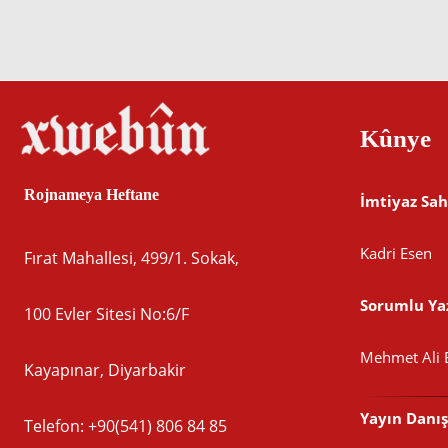
PARVE BIKE
Kûnye
Rojnameya Heftane
İmtiyaz Sah
Kadri Esen
Fırat Mahallesi, 499/1. Sokak,
Sorumlu Yaz
100 Evler Sitesi No:6/F
Mehmet Ali 
Kayapınar, Diyarbakir
Yayın Danı
Telefon: +90(541) 806 84 85