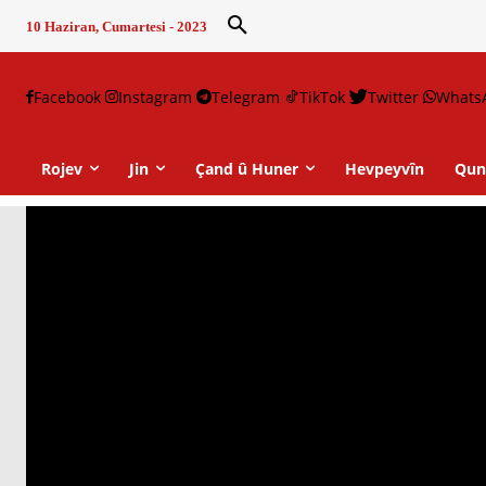
10 Haziran, Cumartesi - 2023
Facebook
Instagram
Telegram
TikTok
Twitter
Whats
Rojev
Jin
Çand û Huner
Hevpeyvîn
Qun