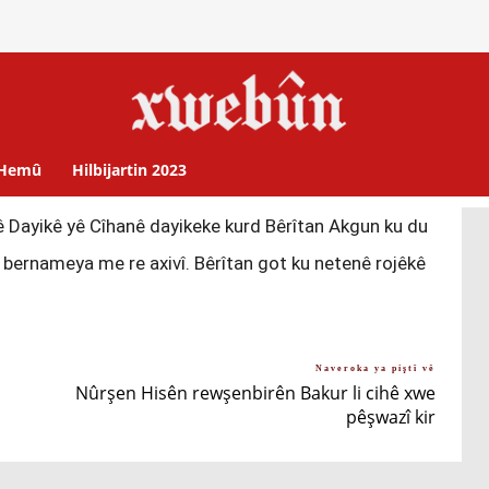
Hemû
Hilbijartin 2023
 Dayikê yê Cîhanê dayikeke kurd Bêrîtan Akgun ku du
 bernameya me re axivî. Bêrîtan got ku netenê rojêkê
Naveroka ya piştî vê
r
Nûrşen Hisên rewşenbirên Bakur li cihê xwe
pêşwazî kir