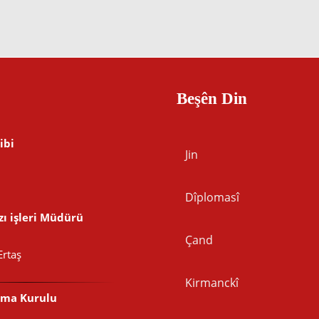
Beşên Din
ibi
Jin
Dîplomasî
ı işleri Müdürü
Çand
Ertaş
Kirmanckî
şma Kurulu