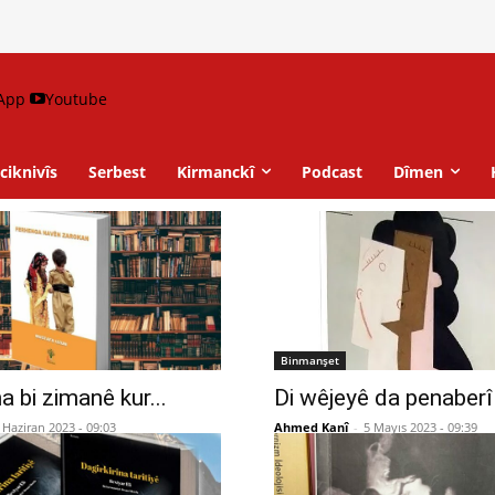
App
Youtube
ciknivîs
Serbest
Kirmanckî
Podcast
Dîmen
Binmanşet
a bi zimanê kur...
Di wêjeyê da penaberî 
 Haziran 2023 - 09:03
Ahmed Kanî
-
5 Mayıs 2023 - 09:39