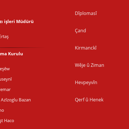
Dîplomasî
ı işleri Müdürü
Çand
Ertaş
Kirmanckî
şma Kurulu
Wêje û Ziman
Peşêw
seynî
Hevpeyvîn
remar
Qerf û Henek
Azîzoglu Bazan
mo
şt Haco