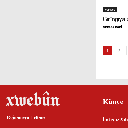
Manşet
Girîngiya 
Ahmed Kanî
-
1
1
2
Kûnye
Rojnameya Heftane
İmtiyaz Sah