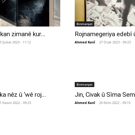
Binmanşet
rkan zimanê kur...
Rojnamegeriya edebî û
3 Şubat 2023 - 11:12
Ahmed Kanî
-
27 Ocak 2023 - 09:23
Binmanşet
a nêz û ‘wê roj...
Jin, Civak û Sîma Se
1 Kasım 2022 - 09:23
Ahmed Kanî
-
20 Ekim 2022 - 09:15