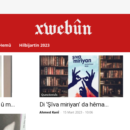
Hemû
Hilbijartin 2023
Qunciknivîs
û m...
Di ‘Şîva miriyan’ da hêma...
Ahmed Kanî
-
15 Mart 2023 - 10:06