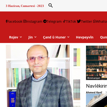
3 Haziran, Cumartesi - 2023
Facebook
Instagram
Telegram
TikTok
Twitter
Whats
Rojev
Jin
Çand û Huner
Hevpeyvîn
Qun
Binmanşet
Navlêkirin
Ahmed Kanî
-
3