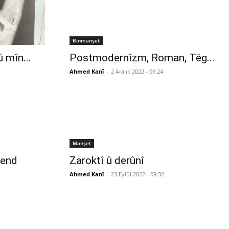
Binmanşet
 mîn...
Postmodernîzm, Roman, Têg...
Ahmed Kanî
-
2 Aralık 2022 - 09:24
Manşet
mend
Zaroktî û derûnî
Ahmed Kanî
-
23 Eylül 2022 - 09:32