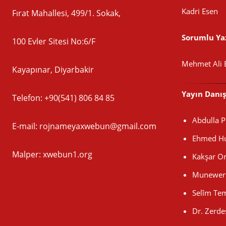
Kadri Esen
Fırat Mahallesi, 499/1. Sokak,
Sorumlu Yaz
100 Evler Sitesi No:6/F
Mehmet Ali 
Kayapınar, Diyarbakir
Yayın Danı
Telefon: +90(541) 806 84 85
Abdulla 
E-mail:
rojnameyaxwebun@gmail.com
Ehmed Hu
Malper: xwebun1.org
Kakşar O
Munewer 
Selîm Te
Dr. Zerde