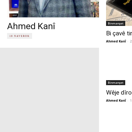
Ahmed Kanî
Binmanşet
Bi çavê ti
18 NAVEROK
Ahmed Kanî
-
2
Binmanşet
Wêje dîrok
Ahmed Kanî
-
1