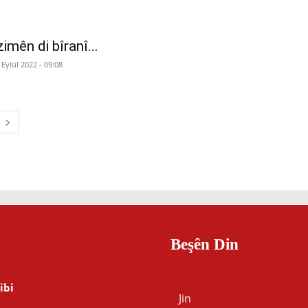
zimên di bîranî...
 Eylül 2022 - 09:08
Beşên Din
ibi
Jin