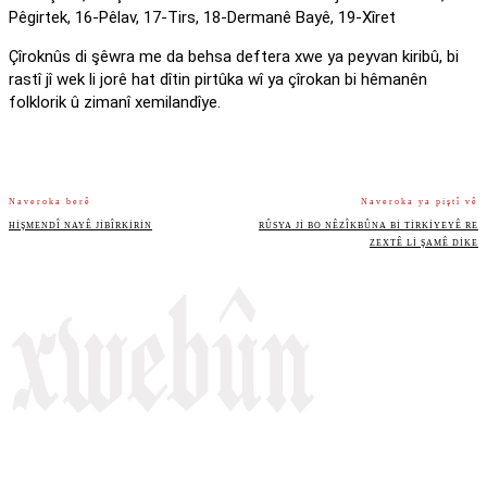
Pêgirtek, 16-Pêlav, 17-Tirs, 18-Dermanê Bayê, 19-Xîret
Çîroknûs di şêwra me da behsa deftera xwe ya peyvan kiribû, bi
rastî jî wek li jorê hat dîtin pirtûka wî ya çîrokan bi hêmanên
folklorik û zimanî xemilandîye.
Naveroka berê
Naveroka ya piştî vê
HIŞMENDÎ NAYÊ JIBÎRKIRIN
RÛSYA JI BO NÊZÎKBÛNA BI TIRKIYEYÊ RE
ZEXTÊ LI ŞAMÊ DIKE
Rojnameya Heftane