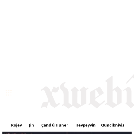
Rojev
Jin
Çand û Huner
Hevpeyvîn
Qunciknivîs
Se