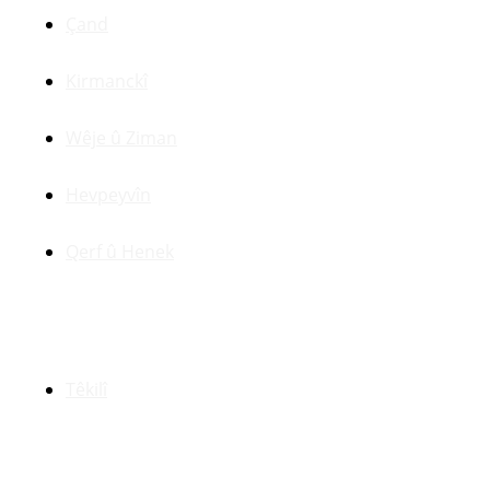
Çand
Kirmanckî
Wêje û Ziman
Hevpeyvîn
Qerf û Henek
Yên Din
Têkilî