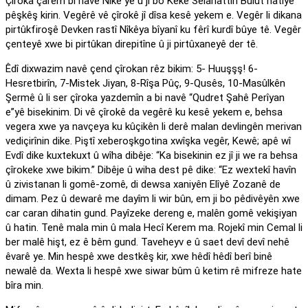
Çîroka çarem bi navê Nîkê ye û ji bo Kekê Selahattin Bulut hatîye
pêşkêş kirin. Vegêrê vê çîrokê jî dîsa kesê yekem e. Vegêr li dikana
pirtûkfiroşê Devken rastî Nîkêya bîyanî ku fêrî kurdî bûye tê. Vegêr
çenteyê xwe bi pirtûkan direpitîne û ji pirtûxaneyê der tê.
Êdî dixwazim navê çend çîrokan rêz bikim: 5- Huuşşş! 6-
Hesretbirîn, 7-Mistek Jiyan, 8-Rîşa Pûç, 9-Qusês, 10-Masûlkên
Şermê û li ser çîroka yazdemîn a bi navê “Qudret Şahê Perîyan
e”yê bisekinim. Di vê çîrokê da vegêrê ku kesê yekem e, behsa
vegera xwe ya navçeya ku kûçikên li derê malan devlingên merivan
vediçirînin dike. Piştî xeberoşkgotina xwîşka vegêr, Kewê; apê wî
Evdî dike kuxtekuxt û wîha dibêje: “Ka bisekinin ez jî ji we ra behsa
çîrokeke xwe bikim.” Dibêje û wiha dest pê dike: “Ez wextekî havîn
û zivistanan li gomê-zomê, di dewsa xaniyên Elîyê Zozanê de
dimam. Pez û dewarê me dayîm li wir bûn, em ji bo pêdivêyên xwe
car caran dihatin gund. Payîzeke dereng e, malên gomê vekişiyan
û hatin. Tenê mala min û mala Hecî Kerem ma. Rojekî min Cemal li
ber malê hişt, ez ê bêm gund. Taveheyv e û saet devî devî nehê
êvarê ye. Min hespê xwe destkêş kir, xwe hêdî hêdî berî binê
newalê da. Wexta li hespê xwe siwar bûm û ketim rê mifreze hate
bîra min.