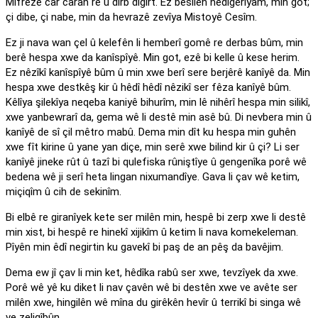
Mifrezê car caran rê û dirb digirt. Ez bêsîleh nedigerîyam, min got;
çi dibe, çi nabe, min da hevrazê zevîya Mistoyê Cesîm.
Ez ji nava wan çel û kelefên li hemberî gomê re derbas bûm, min
berê hespa xwe da kanîspîyê. Min got, ezê bi kelle û kese herim.
Ez nêzîkî kanîspîyê bûm û min xwe berî sere berjêrê kanîyê da. Min
hespa xwe destkêş kir û hêdî hêdî nêzikî ser fêza kanîyê bûm.
Kêlîya şilekîya neqeba kaniyê bihurîm, min lê nihêrî hespa min silikî,
xwe yanbewrarî da, gema wê li destê min asê bû. Di nevbera min û
kanîyê de sî çil mêtro mabû. Dema min dît ku hespa min guhên
xwe fît kirine û yane yan diçe, min serê xwe bilind kir û çi? Li ser
kanîyê jineke rût û tazî bi qulefiska rûniştîye û gengenîka porê wê
bedena wê ji serî heta lingan nixumandîye. Gava li çav wê ketim,
miçiqîm û cih de sekinîm.
Bi elbê re giranîyek kete ser milên min, hespê bi zerp xwe li destê
min xist, bi hespê re hinekî xijikîm û ketim li nava komekeleman.
Pîyên min êdî negirtin ku gavekî bi paş de an pêş da bavêjim.
Dema ew jî çav li min ket, hêdîka rabû ser xwe, tevzîyek da xwe.
Porê wê yê ku diket li nav çavên wê bi destên xwe ve avête ser
milên xwe, hingilên wê mîna du girêkên hevîr û terrikî bi singa wê
ve zeliqîbûn.