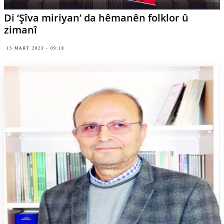
Di ‘Şîva miriyan’ da hêmanên folklor û
zimanî
15 MART 2023 - 09:18