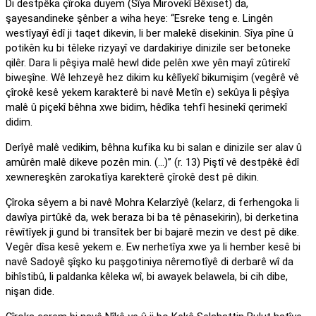
Di destpêka çîroka duyem (Sîya Mirovekî Bêxiset) da,
şayesandineke şênber a wiha heye: “Esreke teng e. Lingên
westîyayî êdî ji taqet dikevin, li ber malekê disekinin. Sîya pîne û
potikên ku bi têleke rizyayî ve dardakiriye dinizile ser betoneke
qilêr. Dara li pêşiya malê hewl dide pelên xwe yên mayî zûtirekî
biweşîne. Wê lehzeyê hez dikim ku kêlîyekî bikumişim (vegêrê vê
çîrokê kesê yekem karakterê bi navê Metîn e) sekûya li pêşîya
malê û piçekî bêhna xwe bidim, hêdîka tehfî hesinekî qerimekî
didim.
Derîyê malê vedikim, bêhna kufika ku bi salan e dinizile ser alav û
amûrên malê dikeve pozên min. (…)” (r. 13) Piştî vê destpêkê êdî
xewnereşkên zarokatîya karekterê çîrokê dest pê dikin.
Çîroka sêyem a bi navê Mohra Kelarzîyê (kelarz, di ferhengoka li
dawîya pirtûkê da, wek beraza bi ba tê pênasekirin), bi derketina
rêwîtîyek ji gund bi transîtek ber bi bajarê mezin ve dest pê dike.
Vegêr dîsa kesê yekem e. Ew nerhetîya xwe ya li hember kesê bi
navê Sadoyê şîşko ku paşgotiniya nêremotîyê di derbarê wî da
bihîstibû, li paldanka kêleka wî, bi awayek belawela, bi cih dibe,
nişan dide.