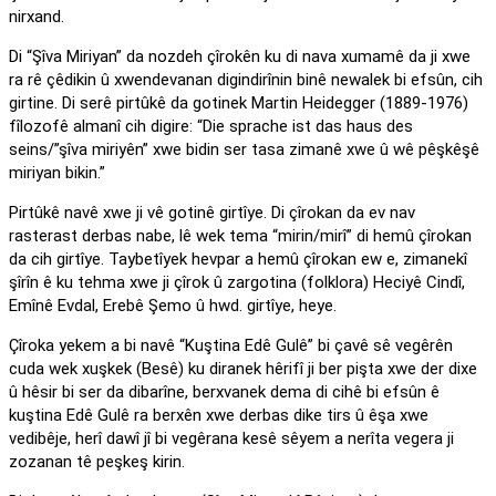
nirxand.
Di “Şîva Miriyan” da nozdeh çîrokên ku di nava xumamê da ji xwe
ra rê çêdikin û xwendevanan digindirînin binê newalek bi efsûn, cih
girtine. Di serê pirtûkê da gotinek Martin Heidegger (1889-1976)
fîlozofê almanî cih digire: “Die sprache ist das haus des
seins/”şîva miriyên” xwe bidin ser tasa zimanê xwe û wê pêşkêşê
miriyan bikin.”
Pirtûkê navê xwe ji vê gotinê girtîye. Di çîrokan da ev nav
rasterast derbas nabe, lê wek tema “mirin/mirî” di hemû çîrokan
da cih girtîye. Taybetîyek hevpar a hemû çîrokan ew e, zimanekî
şîrîn ê ku tehma xwe ji çîrok û zargotina (folklora) Heciyê Cindî,
Emînê Evdal, Erebê Şemo û hwd. girtîye, heye.
Çîroka yekem a bi navê “Kuştina Edê Gulê” bi çavê sê vegêrên
cuda wek xuşkek (Besê) ku diranek hêrifî ji ber pişta xwe der dixe
û hêsir bi ser da dibarîne, berxvanek dema di cihê bi efsûn ê
kuştina Edê Gulê ra berxên xwe derbas dike tirs û êşa xwe
vedibêje, herî dawî jî bi vegêrana kesê sêyem a nerîta vegera ji
zozanan tê peşkeş kirin.