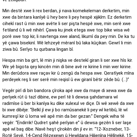
Min destê xwe li rex berdan, ji nava komekeleman derketim, min
xwe da bintara kanîyê û hey bere li pey hespê xijikîm. Ez derketim
cihekî rast û min xwe avête li ser pişta hespê xwe, min serê xwe
fetiland û li wê nihêrî. Çawa ku jinek etega xwe top bike wisa wê
porê xwe top kir, li navtenga xwe aland, likumî da pey min. De ka tu
yê çawa bisekinî. Wê lehzeyê mêranî bû laka kûçikan. Gewrî li min
ziwa bû. Serîyo tu qurbana lingan bî.
Hespa min ba girt, lê min ji nişka ve destekî giran li ser xwe hîs kir.
We yê bigota qey kincên min di bine avê re kirine li min wer kirine.
Min derûdora xwe raçav kir û zengû da hespa xwe. Qeratîyek mîna
perdeyek reş li ser serê min reqisî û ew giranî bêtir zêde bû. (…)”
Vegêr pirî di bin bandora çîroka apê xwe da maye di xewa xwe da
perîyek rût û tazî dibine, ew perî tê li dewsa şahdamara wî
radimîse û ber bi kanîya ku dike xulexul ve diçe. Di wê xewê da xwe
bi xwe dibêje: “Belkî jî ew ji bo ramûsanekê li pey wî ketibû, lê wî
kumreşî kir û loma wê apê min da ber gezan.” Dengek wiha tê
vegêr: “Endirrik! Qudret şahê perîyan e” û dewsa gezên li ser laşe
apê wî baş dibe. Navê heşt çîrokên din jî ev in: “12-Xozneber, 13-
Rotê Şevê, 14-Çend Rêzexewn û Hewldana Hiljenîna Hêlînekê, 15-