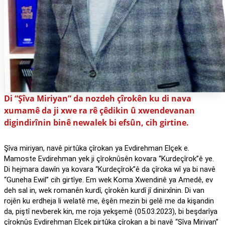
Di “Şîva Miriyan” da nozdeh çîrokên ku di nava
xumamê da ji xwe ra rê çêdikin û xwendevanan
digindirînin binê newalek bi efsûn, cih girtine.
Şîva miriyan, navê pirtûka çîrokan ya Evdirehman Elçek e.
Mamoste Evdirehman yek ji çîroknûsên kovara “Kurdeçîrok”ê ye.
Di hejmara dawîn ya kovara “Kurdeçîrok”ê da çîroka wî ya bi navê
“Guneha Ewil” cih girtîye. Em wek Koma Xwendinê ya Amedê, ev
deh sal in, wek romanên kurdî, çîrokên kurdî jî dinirxînin. Di van
rojên ku erdheja li welatê me, êşên mezin bi gelê me da kişandin
da, piştî nevberek kin, me roja yekşemê (05.03.2023), bi beşdarîya
çîroknûs Evdirehman Elçek pirtûka çîrokan a bi navê “Şîva Miriyan”