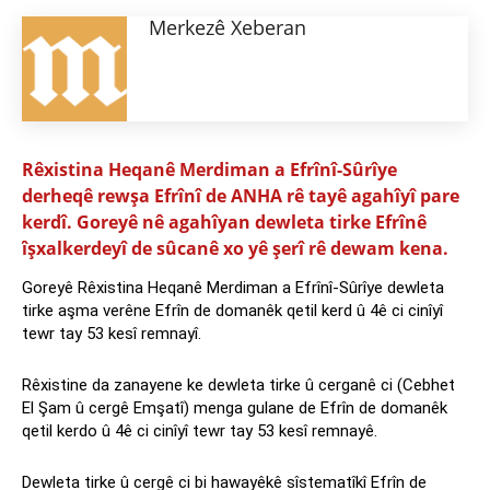
Merkezê Xeberan
Rêxistina Heqanê Merdiman a Efrînî-Sûrîye
derheqê rewşa Efrînî de ANHA rê tayê agahîyî pare
kerdî. Goreyê nê agahîyan dewleta tirke Efrînê
îşxalkerdeyî de sûcanê xo yê şerî rê dewam kena.
Goreyê Rêxistina Heqanê Merdiman a Efrînî-Sûrîye dewleta
tirke aşma verêne Efrîn de domanêk qetil kerd û 4ê ci cinîyî
tewr tay 53 kesî remnayî.
Rêxistine da zanayene ke dewleta tirke û cerganê ci (Cebhet
El Şam û cergê Emşatî) menga gulane de Efrîn de domanêk
qetil kerdo û 4ê ci cinîyî tewr tay 53 kesî remnayê.
Dewleta tirke û cergê ci bi hawayêkê sîstematîkî Efrîn de