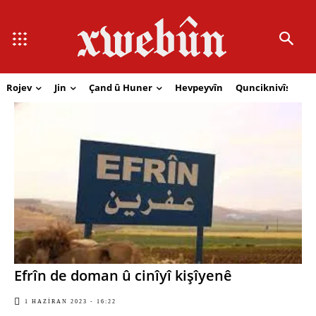
Rojev
Jin
Çand û Huner
Hevpeyvîn
Qunciknivîs
Se
Efrîn de doman û cinîyî kişîyenê
1 HAZIRAN 2023 - 16:22