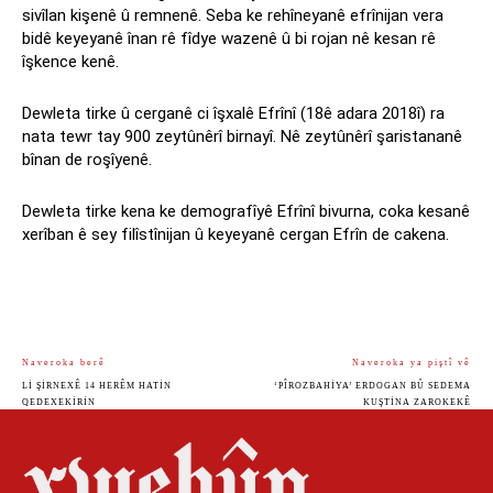
sivîlan kişenê û remnenê. Seba ke rehîneyanê efrînijan vera
bidê keyeyanê înan rê fîdye wazenê û bi rojan nê kesan rê
îşkence kenê.
Dewleta tirke û cerganê ci îşxalê Efrînî (18ê adara 2018î) ra
nata tewr tay 900 zeytûnêrî birnayî. Nê zeytûnêrî şaristananê
bînan de roşîyenê.
Dewleta tirke kena ke demografîyê Efrînî bivurna, coka kesanê
xerîban ê sey filîstînijan û keyeyanê cergan Efrîn de cakena.
Naveroka berê
Naveroka ya piştî vê
LI ŞIRNEXÊ 14 HERÊM HATIN
‘PÎROZBAHIYA’ ERDOGAN BÛ SEDEMA
QEDEXEKIRIN
KUŞTINA ZAROKEKÊ