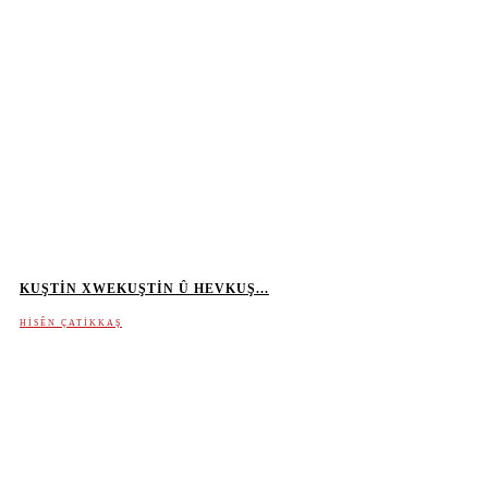
KUŞTIN XWEKUŞTIN Û HEVKUŞ...
HISÊN ÇATIKKAŞ