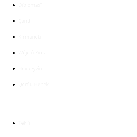
Dîplomasî
Çand
Kirmanckî
Wêje û Ziman
Hevpeyvîn
Qerf û Henek
Yên Din
Têkilî