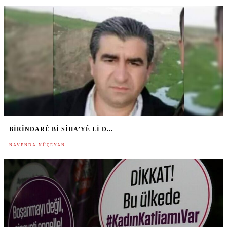
BIRÎNDARÊ BI SÎHA’YÊ LI D...
NAVENDA NÛÇEYAN