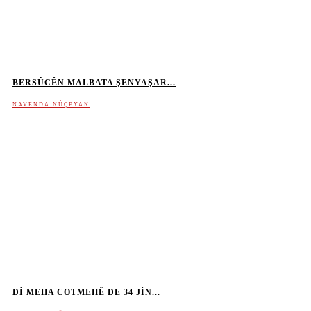
BERSÛCÊN MALBATA ŞENYAŞAR...
NAVENDA NÛÇEYAN
DI MEHA COTMEHÊ DE 34 JIN...