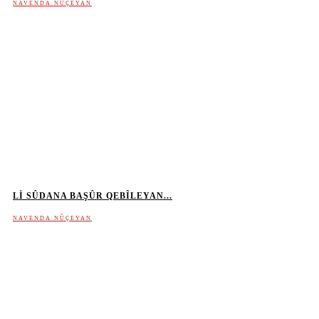
NAVENDA NÛÇEYAN
LI SÛDANA BAŞÛR QEBÎLEYAN...
NAVENDA NÛÇEYAN