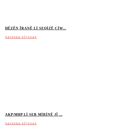
HÊZÊN ÎRANÊ LI SEQIZÊ CIW...
NAVENDA NÛÇEYAN
AKP/MHP LI SER MIRINÊ JÎ ...
NAVENDA NÛÇEYAN