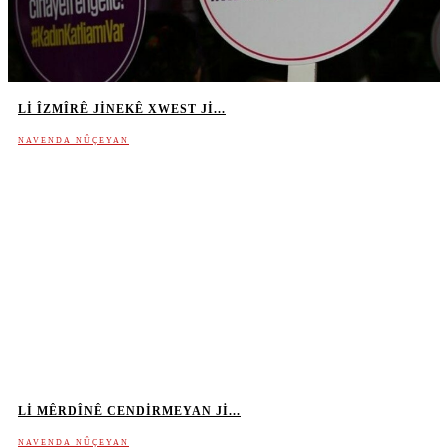
LI ÎZMÎRÊ JINEKÊ XWEST JI...
NAVENDA NÛÇEYAN
LI MÊRDÎNÊ CENDIRMEYAN JI...
NAVENDA NÛÇEYAN