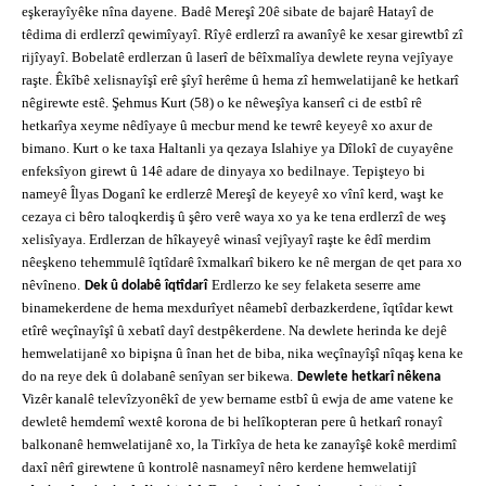
eşkerayîyêke nîna dayene.
Badê Mereşî 20ê sibate de bajarê Hatayî de
têdima di erdlerzî qewimîyayî. Rîyê erdlerzî ra awanîyê ke xesar girewtbî zî
rijîyayî. Bobelatê erdlerzan û laserî de bêîxmalîya dewlete reyna vejîyaye
raşte. Êkîbê xelisnayîşî erê şîyî herême û hema zî hemwelatijanê ke hetkarî
nêgirewte estê. Şehmus Kurt (58) o ke nêweşîya kanserî ci de estbî rê
hetkarîya xeyme nêdîyaye û mecbur mend ke tewrê keyeyê xo axur de
bimano. Kurt o ke taxa Haltanli ya qezaya Islahiye ya Dîlokî de cuyayêne
enfeksîyon girewt û 14ê adare de dinyaya xo bedilnaye. Tepişteyo bi
nameyê Îlyas Doganî ke erdlerzê Mereşî de keyeyê xo vînî kerd, waşt ke
cezaya ci bêro taloqkerdiş û şêro verê waya xo ya ke tena erdlerzî de weş
xelisîyaya. Erdlerzan de hîkayeyê winasî vejîyayî raşte ke êdî merdim
nêeşkeno tehemmulê îqtîdarê îxmalkarî bikero ke nê mergan de qet para xo
nêvîneno.
Erdlerzo ke sey felaketa seserre ame
Dek û dolabê îqtîdarî
binamekerdene de hema mexdurîyet nêamebî derbazkerdene, îqtîdar kewt
etîrê weçînayîşî û xebatî dayî destpêkerdene. Na dewlete herinda ke dejê
hemwelatijanê xo bipişna û înan het de biba, nika weçînayîşî nîqaş kena ke
do na reye dek û dolabanê senîyan ser bikewa.
Dewlete hetkarî nêkena
Vizêr kanalê televîzyonêkî de yew bername estbî û ewja de ame vatene ke
dewletê hemdemî wextê korona de bi helîkopteran pere û hetkarî ronayî
balkonanê hemwelatijanê xo, la Tirkîya de heta ke zanayîşê kokê merdimî
daxî nêrî girewtene û kontrolê nasnameyî nêro kerdene hemwelatijî