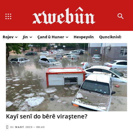
Rojev
Jin
Çand û Huner
Hevpeyvîn
Qunciknivîs
Se
Kayî senî do bêrê viraştene?
31 MART 2023 - 08:43