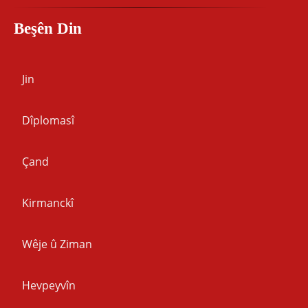
Beşên Din
Jin
Dîplomasî
Çand
Kirmanckî
Wêje û Ziman
Hevpeyvîn