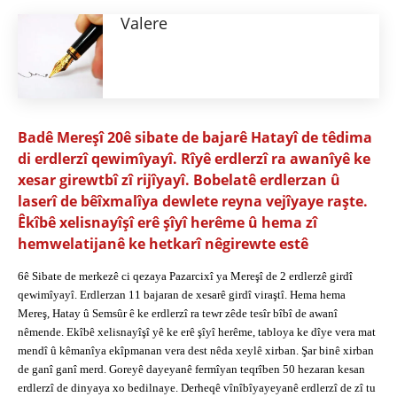
Valere
Badê Mereşî 20ê sibate de bajarê Hatayî de têdima
di erdlerzî qewimîyayî. Rîyê erdlerzî ra awanîyê ke
xesar girewtbî zî rijîyayî. Bobelatê erdlerzan û
laserî de bêîxmalîya dewlete reyna vejîyaye raşte.
Êkîbê xelisnayîşî erê şîyî herême û hema zî
hemwelatijanê ke hetkarî nêgirewte estê
6ê Sibate de merkezê ci qezaya Pazarcixî ya Mereşî de 2 erdlerzê girdî
qewimîyayî. Erdlerzan 11 bajaran de xesarê girdî viraştî. Hema hema
Mereş, Hatay û Semsûr ê ke erdlerzî ra tewr zêde tesîr bîbî de awanî
nêmende. Ekîbê xelisnayîşî yê ke erê şîyî herême, tabloya ke dîye vera mat
mendî û kêmanîya ekîpmanan vera dest nêda xeylê xirban. Şar binê xirban
de ganî ganî merd. Goreyê dayeyanê fermîyan teqrîben 50 hezaran kesan
erdlerzî de dinyaya xo bedilnaye. Derheqê vînîbîyayeyanê erdlerzî de zî tu