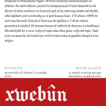
nêeşkenê tu hetkarîyêke bigêrî. Dewlete hetkarîya hemwelatijanê xo
nêkena. No mird nêkeno, pereyê ke kampanyayan û bacê depremî ra arê
dîyayî zî kena xezîneya xo û pereyê şarî yê ke seba roja xirabe arê dîyabî,
seba îqtîdarî yenê xerckerdiş ya zî şinê kasaya înan.
17ê tebaxa 1999î de
serê xeta Kocaelî, Golcuk û Yalovaye de girdîya ci 7,4î de erdlerz
qewimîya û nizdîyê 20 hezaran kesan nê erdlerzî de dinyaya xo bedilnaye.
Mexdurîyêtê ke o wext vejîyayî raşte nika hîna giran vejîyenê raşte. Yanî
yeno na mana ke nê welatî aye wextî ra heta nika tu gamêke nêeşta û aver
nêşîyo.
Naveroka berê
Naveroka ya piştî vê
HEVDITINÊN XÎ JÎNPÎNG Û VLADÎMÎR
LI AMEDÊ 30 HEZAR MALBAT
PÛTÎN
PIRSGIRÊKA STARBÛNÊ DIJÎN