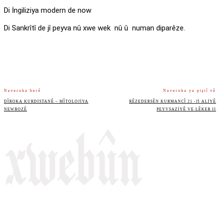
Di İngiliziya modern de now
Di Sankrîtî de jî peyva nû xwe wek nû û numan diparêze.
Naveroka berê
Naveroka ya piştî vê
DÎROKA KURDISTANÊ – MÎTOLOJIYA
RÊZEDERSÊN KURMANCÎ 21 -JI ALIYÊ
NEWROZÊ
PEYVSAZIYÊ VE LÊKER II
Rojnameya Heftane