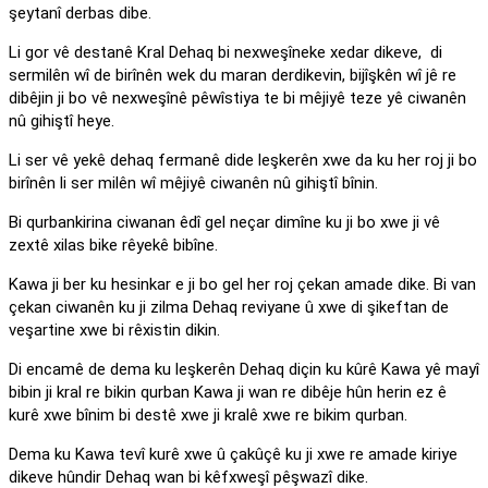
şeytanî derbas dibe.
Li gor vê destanê Kral Dehaq bi nexweşîneke xedar dikeve, di
sermilên wî de birînên wek du maran derdikevin, bijîşkên wî jê re
dibêjin ji bo vê nexweşînê pêwîstiya te bi mêjiyê teze yê ciwanên
nû gihiştî heye.
Li ser vê yekê dehaq fermanê dide leşkerên xwe da ku her roj ji bo
birînên li ser milên wî mêjiyê ciwanên nû gihiştî bînin.
Bi qurbankirina ciwanan êdî gel neçar dimîne ku ji bo xwe ji vê
zextê xilas bike rêyekê bibîne.
Kawa ji ber ku hesinkar e ji bo gel her roj çekan amade dike. Bi van
çekan ciwanên ku ji zilma Dehaq reviyane û xwe di şikeftan de
veşartine xwe bi rêxistin dikin.
Di encamê de dema ku leşkerên Dehaq diçin ku kûrê Kawa yê mayî
bibin ji kral re bikin qurban Kawa ji wan re dibêje hûn herin ez ê
kurê xwe bînim bi destê xwe ji kralê xwe re bikim qurban.
Dema ku Kawa tevî kurê xwe û çakûçê ku ji xwe re amade kiriye
dikeve hûndir Dehaq wan bi kêfxweşî pêşwazî dike.