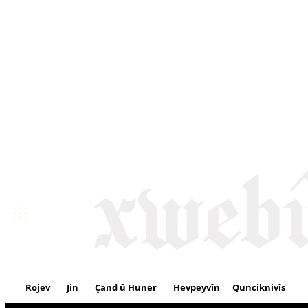
Rojev
Jin
Çand û Huner
Hevpeyvîn
Qunciknivîs
Se