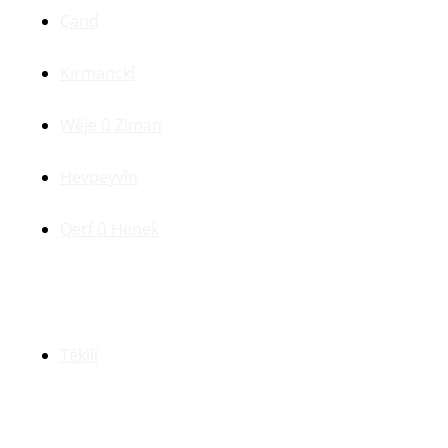
Çand
Kirmanckî
Wêje û Ziman
Hevpeyvîn
Qerf û Henek
Yên Din
Têkilî