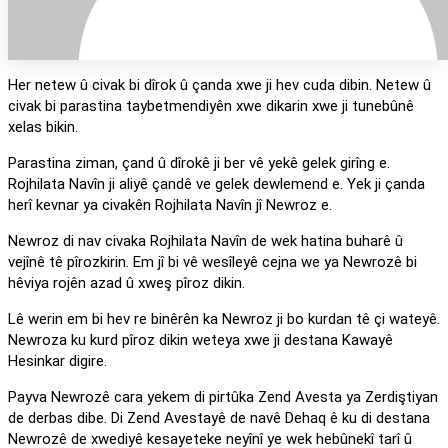
Her netew û civak bi dîrok û çanda xwe ji hev cuda dibin. Netew û
civak bi parastina taybetmendiyên xwe dikarin xwe ji tunebûnê
xelas bikin.
Parastina ziman, çand û dîrokê ji ber vê yekê gelek girîng e.
Rojhilata Navîn ji aliyê çandê ve gelek dewlemend e. Yek ji çanda
herî kevnar ya civakên Rojhilata Navîn jî Newroz e.
Newroz di nav civaka Rojhilata Navîn de wek hatina buharê û
vejînê tê pîrozkirin. Em jî bi vê wesîleyê cejna we ya Newrozê bi
hêviya rojên azad û xweş pîroz dikin.
Lê werin em bi hev re binêrên ka Newroz ji bo kurdan tê çi wateyê.
Newroza ku kurd pîroz dikin weteya xwe ji destana Kawayê
Hesinkar digire.
Payva Newrozê cara yekem di pirtûka Zend Avesta ya Zerdiştiyan
de derbas dibe. Di Zend Avestayê de navê Dehaq ê ku di destana
Newrozê de xwediyê kesayeteke neyînî ye wek hebûnekî tarî û