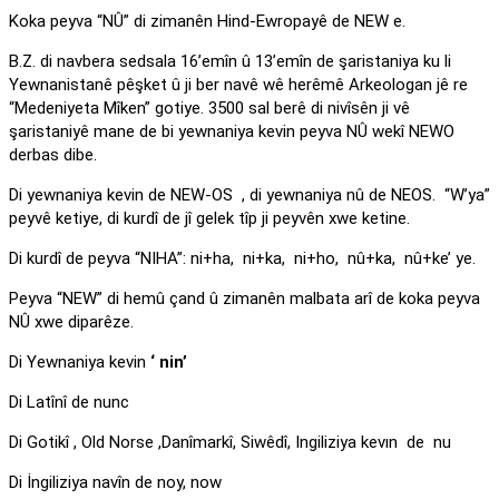
Koka peyva “NÛ” di zimanên Hind-Ewropayê de NEW e.
B.Z. di navbera sedsala 16’emîn û 13’emîn de şaristaniya ku li
Yewnanistanê pêşket û ji ber navê wê herêmê Arkeologan jê re
“Medeniyeta Mîken” gotiye. 3500 sal berê di nivîsên ji vê
şaristaniyê mane de bi yewnaniya kevin peyva NÛ wekî NEWO
derbas dibe.
Di yewnaniya kevin de NEW-OS , di yewnaniya nû de NEOS. “W’ya”
peyvê ketiye, di kurdî de jî gelek tîp ji peyvên xwe ketine.
Di kurdî de peyva “NIHA”: ni+ha, ni+ka, ni+ho, nû+ka, nû+ke’ ye.
Peyva “NEW” di hemû çand û zimanên malbata arî de koka peyva
NÛ xwe diparêze.
Di Yewnaniya kevin
‘ nin’
Di Latînî de nunc
Di Gotikî , Old Norse ,Danîmarkî, Siwêdî, Ingiliziya kevın de nu
Di İngiliziya navîn de noy, now