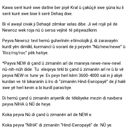
Kawa serê kurê xwe datîne ber piyê Kral û çakûçê xwe şûna ku li
serê kurê xwe bixe li serê Dehaq dixe.
Bi vî awayî civak ji Dehaqê zilmkar xelas dibe. Ji wê rojê pê de
Newroz wek roja nû û sersa vejînê tê pêşwazîkirin.
Peyva Newroz tevî hemû guherînên etîmolojîk jî, di zaravayên
kurdî yên dimilkî, kurmancî û soranî de ji peyvên “Nû/new/newe” û
‘Roz/roj/roc” pêk hatiye.
*Payva NEW di çand û zimanên arî de maneya newe-new-newî
nû-nih-nûh dide. Tu eleqeya tirkî bi çand û zimanên arî re û bi vê
peyva NEW re tune ye. Ev peyv herî kêm 3600-4000 sal in ji aliyê
kurdan ve tê bikaranîn û îro di “zimanên Hind-Ewropayê” de jî halê
xwe yê herî kevin a bi kurdî parastiye.
Di hemû çand û zimanên ariyenîk de têkiliyeke mezin di navbera
peyva NIHA û NÛ de heye.
Koka peyva Nû di çand û zimanên arî de NEW e.
Koka peyva “NIHA” di zimanên “Hind-Ewropayê” de NÛ ye.