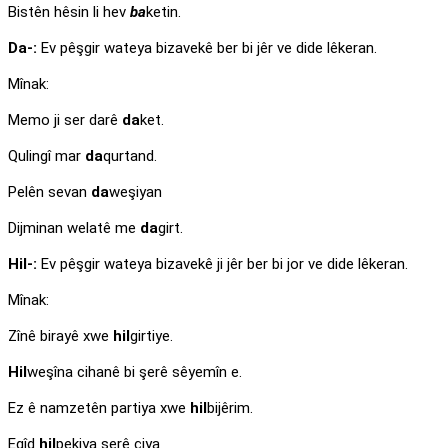
Bistên hêsin li hev
ba
ketin.
Da-:
Ev pêşgir wateya bizavekê ber bi jêr ve dide lêkeran.
Mînak:
Memo ji ser darê
da
ket.
Qulingî mar
da
qurtand.
Pelên sevan
da
weşiyan
Dijminan welatê me
da
girt.
Hil-:
Ev pêşgir wateya bizavekê ji jêr ber bi jor ve dide lêkeran.
Mînak:
Zînê birayê xwe
hil
girtiye.
Hil
weşîna cihanê bi şerê sêyemîn e.
Ez ê namzetên partiya xwe
hil
bijêrim.
Egîd
hil
pekiya serê çiya