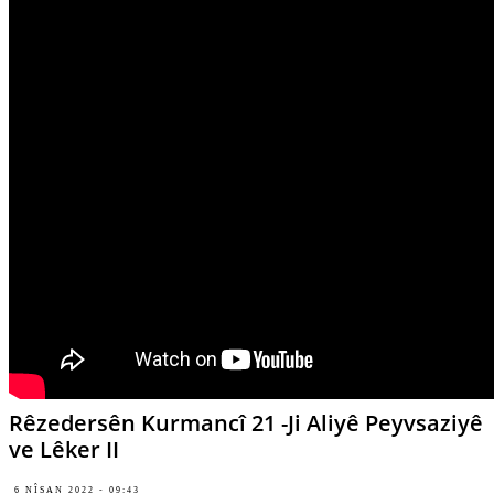
Rêzedersên Kurmancî 21 -Ji Aliyê Peyvsaziyê
ve Lêker II
6 NÎSAN 2022 - 09:43