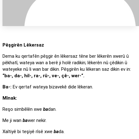
Pêşgirên Lêkersaz
Dema ku qertafên pêşgir ên lêkersaz têne ber lêkerên xwerû û
pêkhatî, wateya wan a berê ji holê radikin; lêkerên nû çêdikin û
wateyeke nû li wan bar dikin. Pêşgirên ku lêkeran saz dikin ev in:
“ba-, da-, hil-, ra-, rû-, ve-, çê-, wer-“.
Ba-:
Ev qertaf wateya bizavekê dide lêkeran.
Mînak:
Reşo simbêlên xwe
ba
dan.
Me ji wan
ba
wer nekir.
Xaltiyê bi teşiyê rîsê xwe
ba
da.