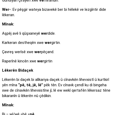
Gundiyan çirayên xwe
ve
mirandin.
Wer-
: Ev pêşgir wateya bizavekê ber bi hêlekê ve lezgîntir dide
lêkeran.
Mînak:
Aşpêj avê li qûşxaneyê
wer
dide.
Karkeran destheqên xwe
wer
girtin.
Çavreş werîsê xwe
wer
pêçand.
Raperînê kincên xwe
wer
girtin
Lêkerên Bidaçek
Lêkerên bi daçek bi alîkariya daçek û cînavkên lihevxistî û kurtkirî
yên mîna
“pê, tê, jê, lê”
pêk tên. Ev cînavk çendî ku di bingeha
xwe de cînavkên lihevxistîne jî, lê ew wekî qertafên lêkersaz têne
bikaranîn û lêkerên nû çêdikin.
Mînak:
Bi – wî/wê =bê =
pê