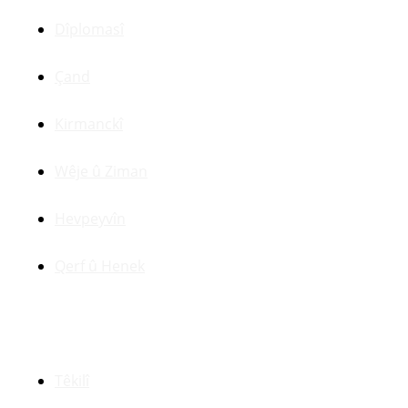
Dîplomasî
Çand
Kirmanckî
Wêje û Ziman
Hevpeyvîn
Qerf û Henek
Yên Din
Têkilî