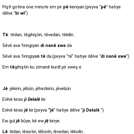
Piştî gotina one minute em pir
pê
keniyan.(peyva “
pê
” hatiye
dêlve “
bi wî
”)
Tê
: têdan, têgihiştin, têvedan, têkilîn…
Sêvê ava firingiyan
di nanê xwe
da.
Sêvê ava firingiya
n tê
da.(peyva “tê” hatiye dêlve “
di nanê xwe
”)
Em
tê
gihiştin ku zimanê kurdî pir xweş e.
Jê
: jêkirin, jêbûn, jêhezkirin, jêvebûn
Evînê kiras
ji Delalê
kir.
Evînê kiras
jê
kir.(peyva
“jê
” hatiye dêlve “
ji Delalê
“)
Ew gul
jê
bûye, kê ew
jê
kiriye.
Lê
: lêdan, lêxistin, lêborîn, lêvedan, lêkolîn…