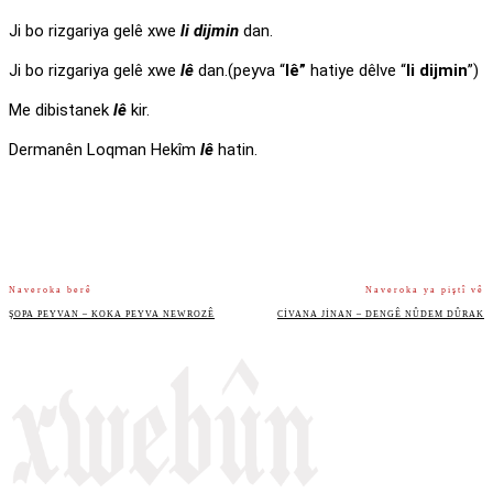
Ji bo rizgariya gelê xwe
li dijmin
dan.
Ji bo rizgariya gelê xwe
lê
dan.(peyva “
lê”
hatiye dêlve “
li dijmin
”)
Me dibistanek
lê
kir.
Dermanên Loqman Hekîm
lê
hatin.
Naveroka berê
Naveroka ya piştî vê
ŞOPA PEYVAN – KOKA PEYVA NEWROZÊ
CIVANA JINAN – DENGÊ NÛDEM DÛRAK