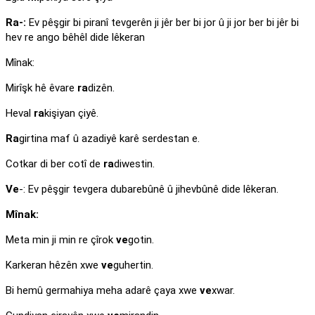
Ra-:
Ev pêşgir bi piranî tevgerên ji jêr ber bi jor û ji jor ber bi jêr bi
hev re ango bêhêl dide lêkeran
Mînak:
Mirîşk hê êvare
ra
dizên.
Heval
ra
kişiyan çiyê.
Ra
girtina maf û azadiyê karê serdestan e.
Cotkar di ber cotî de
ra
diwestin.
Ve
-: Ev pêşgir tevgera dubarebûnê û jihevbûnê dide lêkeran.
Mînak:
Meta min ji min re çîrok
ve
gotin.
Karkeran hêzên xwe
ve
guhertin.
Bi hemû germahiya meha adarê çaya xwe
ve
xwar.