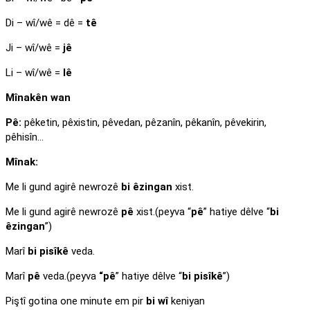
Di – wî/wê = dê =
tê
Ji – wî/wê =
jê
Li – wî/wê =
lê
Mînakên wan
Pê:
pêketin, pêxistin, pêvedan, pêzanîn, pêkanîn, pêvekirin,
pêhisîn…
Mînak:
Me li gund agirê newrozê
bi êzingan
xist.
Me li gund agirê newrozê
pê
xist.(peyva “
pê
” hatiye dêlve “
bi
êzingan
”)
Marî
bi pisîkê
veda.
Marî
pê
veda.(peyva
“pê
” hatiye dêlve “
bi pisîkê
”)
Piştî gotina one minute em pir
bi wî
keniyan