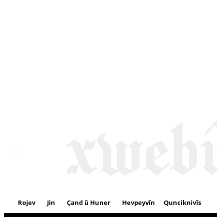
Rojev
Jin
Çand û Huner
Hevpeyvîn
Qunciknivîs
Se