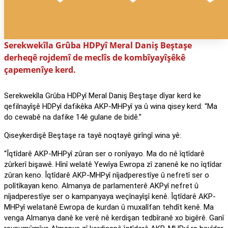
Serekwekîla Grûba HDPyî Meral Daniş Beştaşe
derheqê rojdemî de meclîs de kombîyayîşêkê
çapemenîye kerd.
Serekwekîla Grûba HDPyî Meral Daniş Beştaşe dîyar kerd ke
qefilnayîşê HDPyî dafikêka AKP-MHPyî ya û wina qisey kerd: “Ma
do cewabê na dafike 14ê gulane de bidê.”
Qiseykerdişê Beştaşe ra tayê noqtayê girîngî wina yê:
“Îqtîdarê AKP-MHPyî zûran ser o ronîyayo. Ma do nê îqtîdarê
zûrkerî bişawê. Hînî welatê Yewîya Ewropa zî zanenê ke no îqtîdar
zûran keno. Îqtîdarê AKP-MHPyî nîjadperestîye û nefretî ser o
polîtîkayan keno. Almanya de parlamenterê AKPyî nefret û
nîjadperestîye ser o kampanyaya weçînayîşî kenê. Îqtîdarê AKP-
MHPyî welatanê Ewropa de kurdan û muxalîfan tehdît kenê. Ma
venga Almanya danê ke verê nê kerdişan tedbîranê xo bigêrê. Ganî