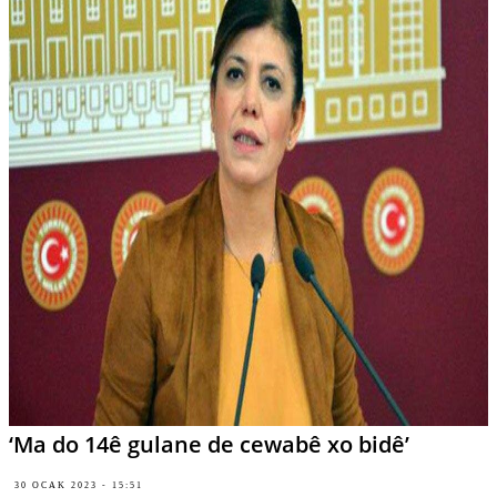
‘Ma do 14ê gulane de cewabê xo bidê’
30 OCAK 2023 - 15:51