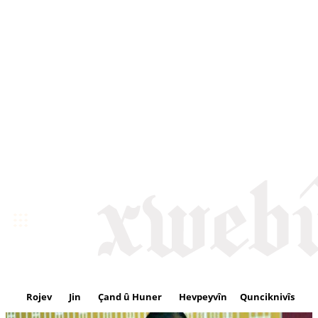
Rojev
Jin
Çand û Huner
Hevpeyvîn
Qunciknivîs
Se