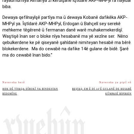
rayaumûmîya Almanya zî kerdişanê îqtîdarê AKP-MHPyî ra hayîdar
biba.
Dewaya qefilnayîşê partîya ma û dewaya Kobanê dafikêka AKP-
MHPyî ya. Îqtîdarê AKP-MHPyî, Erdogan û Bahçelî sey serekê
mehkeme têgêrenê û fermanan danê warê muhakemekerdişî.
Waştişê înan ser o bloke nîya hesabanê ma yê xezîne ser. Nêno
qebulkerdene ke pê qiseyanê şahîdanê nimiteyan hesabê ma bêrê
blokekerdene. Ma do cewabê na dafike 14ê gulane de bidê. Şarê
ma do cewabê înan bido.”
Naveroka berê
Naveroka ya piştî vê
HDK DÊ TIFAQA DÎROKÎ YA BINDESTAN
BEŞTAŞ: EM Ê DI 14’Ê GULANÊ DE HESABÊ
BIDOMÎNE
KÛMPASÊ BIPIRSIN