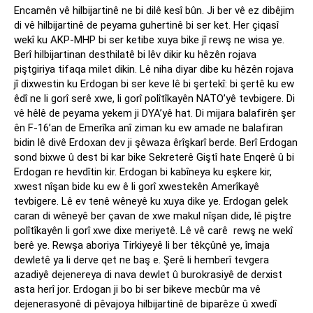
Encamên vê hilbijartinê ne bi dilê kesî bûn. Ji ber vê ez dibêjim
di vê hilbijartinê de peyama guhertinê bi ser ket. Her çiqasî
wekî ku AKP-MHP bi ser ketibe xuya bike jî rewş ne wisa ye.
Berî hilbijartinan desthilatê bi lêv dikir ku hêzên rojava
piştgiriya tifaqa milet dikin. Lê niha diyar dibe ku hêzên rojava
jî dixwestin ku Erdogan bi ser keve lê bi şertekî: bi şertê ku ew
êdî ne li gorî serê xwe, li gorî polîtîkayên NATO’yê tevbigere. Di
vê hêlê de peyama yekem ji DYA’yê hat. Di mijara balafirên şer
ên F-16’an de Emerîka anî ziman ku ew amade ne balafiran
bidin lê divê Erdoxan dev ji şêwaza êrîşkarî berde. Berî Erdogan
sond bixwe û dest bi kar bike Sekreterê Giştî hate Enqerê û bi
Erdogan re hevdîtin kir. Erdogan bi kabîneya ku eşkere kir,
xwest nîşan bide ku ew ê li gorî xwestekên Amerîkayê
tevbigere. Lê ev tenê wêneyê ku xuya dike ye. Erdogan gelek
caran di wêneyê ber çavan de xwe makul nîşan dide, lê piştre
polîtîkayên li gorî xwe dixe meriyetê. Lê vê carê rewş ne wekî
berê ye. Rewşa aboriya Tirkiyeyê li ber têkçûnê ye, îmaja
dewletê ya li derve qet ne baş e. Şerê li hemberî tevgera
azadiyê dejenereya di nava dewlet û burokrasiyê de derxist
asta herî jor. Erdogan ji bo bi ser bikeve mecbûr ma vê
dejenerasyonê di pêvajoya hilbijartinê de biparêze û xwedî