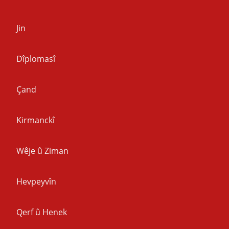
Jin
Dîplomasî
Çand
Kirmanckî
Wêje û Ziman
Hevpeyvîn
Qerf û Henek