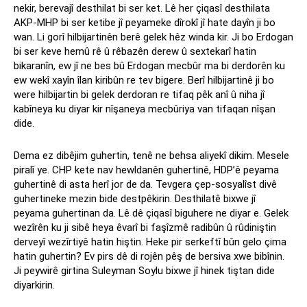
nekir, berevajî desthilat bi ser ket. Lê her çiqasî desthilata
AKP-MHP bi ser ketibe jî peyameke dîrokî jî hate dayîn ji bo
wan. Li gorî hilbijartinên berê gelek hêz winda kir. Ji bo Erdogan
bi ser keve hemû rê û rêbazên derew û sextekarî hatin
bikaranîn, ew jî ne bes bû Erdogan mecbûr ma bi derdorên ku
ew wekî xayîn îlan kiribûn re tev bigere. Berî hilbijartinê ji bo
were hilbijartin bi gelek derdoran re tifaq pêk anî û niha jî
kabîneya ku diyar kir nîşaneya mecbûriya van tifaqan nîşan
dide.
Dema ez dibêjim guhertin, tenê ne behsa aliyekî dikim. Mesele
piralî ye. CHP kete nav hewldanên guhertinê, HDP’ê peyama
guhertinê di asta herî jor de da. Tevgera çep-sosyalîst divê
guhertineke mezin bide destpêkirin. Desthilatê bixwe jî
peyama guhertinan da. Lê dê çiqasî biguhere ne diyar e. Gelek
wezîrên ku ji sibê heya êvarî bi faşîzmê radibûn û rûdiniştin
derveyî wezîrtiyê hatin hiştin. Heke pir serkeftî bûn gelo çima
hatin guhertin? Ev pirs dê di rojên pêş de bersiva xwe bibînin.
Ji peywirê girtina Suleyman Soylu bixwe jî hinek tiştan dide
diyarkirin.