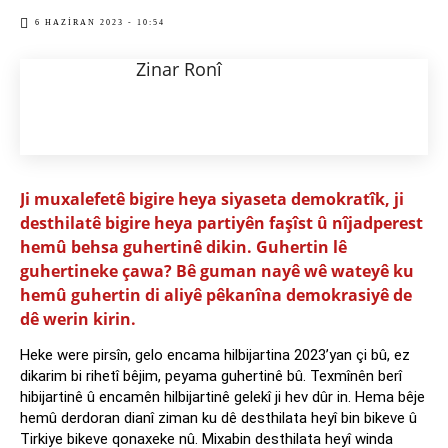
6 HAZIRAN 2023 - 10:54
Zinar Ronî
Ji muxalefetê bigire heya siyaseta demokratîk, ji
desthilatê bigire heya partiyên faşîst û nîjadperest
hemû behsa guhertinê dikin. Guhertin lê
guhertineke çawa? Bê guman nayê wê wateyê ku
hemû guhertin di aliyê pêkanîna demokrasiyê de
dê werin kirin.
Heke were pirsîn, gelo encama hilbijartina 2023’yan çi bû, ez
dikarim bi rihetî bêjim, peyama guhertinê bû. Texmînên berî
hibijartinê û encamên hilbijartinê gelekî ji hev dûr in. Hema bêje
hemû derdoran dianî ziman ku dê desthilata heyî bin bikeve û
Tirkiye bikeve qonaxeke nû. Mixabin desthilata heyî winda