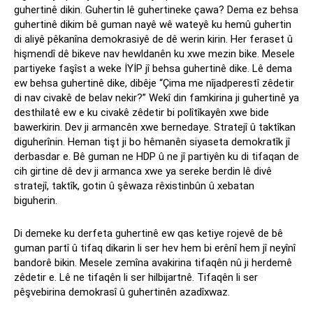
guhertinê dikin. Guhertin lê guhertineke çawa? Dema ez behsa
guhertinê dikim bê guman nayê wê wateyê ku hemû guhertin
di aliyê pêkanîna demokrasiyê de dê werin kirin. Her feraset û
hişmendî dê bikeve nav hewldanên ku xwe mezin bike. Mesele
partiyeke faşîst a weke İYİP jî behsa guhertinê dike. Lê dema
ew behsa guhertinê dike, dibêje “Çima me nîjadperestî zêdetir
di nav civakê de belav nekir?” Wekî din famkirina ji guhertinê ya
desthilatê ew e ku civakê zêdetir bi polîtîkayên xwe bide
bawerkirin. Dev ji armancên xwe bernedaye. Stratejî û taktîkan
diguherînin. Heman tişt ji bo hêmanên siyaseta demokratîk jî
derbasdar e. Bê guman ne HDP û ne jî partiyên ku di tifaqan de
cih girtine dê dev ji armanca xwe ya sereke berdin lê divê
stratejî, taktîk, gotin û şêwaza rêxistinbûn û xebatan
biguherin.
Di demeke ku derfeta guhertinê ew qas ketiye rojevê de bê
guman partî û tifaq dikarin li ser hev hem bi erênî hem jî neyînî
bandorê bikin. Mesele zemîna avakirina tifaqên nû ji herdemê
zêdetir e. Lê ne tifaqên li ser hilbijartnê. Tifaqên li ser
pêşvebirina demokrasî û guhertinên azadîxwaz.