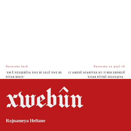
Naveroka berê
Naveroka ya piştî vê
‘EM Ê NEXŞERÊYA XWE BI GELÊ XWE RE
LI AMEDÊ AVAHIYEK KU JI BER ERDHEJÊ
DIYAR BIKIN’
XISAR DÎTIBÛ HILWEŞIYA
Rojnameya Heftane