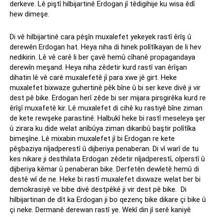
derkeve. Lê piştî hilbijartinê Erdogan jî têdigihije ku wisa êdî
hew dimeşe.
Di vê hilbijartinê cara pêşîn muxalefet yekeyek rastî êrîş û
derewên Erdogan hat. Heya niha di hinek polîtîkayan de li hev
nedikirin. Lê vê carê li ber çavê hemû cîhanê propagandaya
derewîn meşand. Heya niha zêdetir kurd rastî van êrîşan
dihatin lê vê carê muxalefetê jî para xwe jê girt. Heke
muxalefet bixwaze guhertinê pêk bîne û bi ser keve divê ji vir
dest pê bike. Erdogan herî zêde bi ser mijara pirsgirêka kurd re
êrîşî muxafetê kir. Lê muxalefet di cihê ku rastiyê bîne ziman
de kete rewşeke parastinê. Halbukî heke bi rastî meseleya şer
û zirara ku dide welat anîbûya ziman dikaribû baştir polîtîka
bimeşîne. Lê mixabin muxalefet jî bi Erdogan re kete
pêşbaziya nîjadperestî û dijberiya penaberan. Di vî warî de tu
kes nikare ji desthilata Erdogan zêdetir nîjadperestî, olperstî û
dijberiya kêmar û penaberan bike. Derfetên dewletê hemû di
destê wî de ne. Heke bi rastî muxalefet dixwaze welat ber bi
demokrasiyê ve bibe divê destpêkê ji vir dest pê bike. Di
hilbijartinan de dît ka Erdogan ji bo qezenç bike dikare çi bike û
çi neke. Dermanê derewan rastî ye. Wekî din jî serê kaniyê