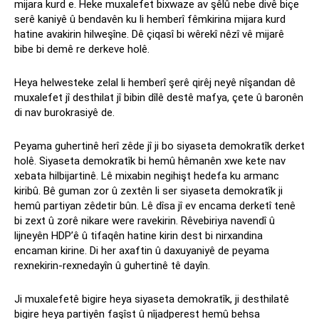
mijara kurd e. Heke muxalefet bixwaze av şêlû nebe divê biçe
serê kaniyê û bendavên ku li hemberî fêmkirina mijara kurd
hatine avakirin hilweşîne. Dê çiqasî bi wêrekî nêzî vê mijarê
bibe bi demê re derkeve holê.
Heya helwesteke zelal li hemberî şerê qirêj neyê nîşandan dê
muxalefet jî desthilat jî bibin dîlê destê mafya, çete û baronên
di nav burokrasiyê de.
Peyama guhertinê herî zêde jî ji bo siyaseta demokratîk derket
holê. Siyaseta demokratîk bi hemû hêmanên xwe kete nav
xebata hilbijartinê. Lê mixabin negihişt hedefa ku armanc
kiribû. Bê guman zor û zextên li ser siyaseta demokratîk ji
hemû partiyan zêdetir bûn. Lê dîsa jî ev encama derketî tenê
bi zext û zorê nikare were ravekirin. Rêvebiriya navendî û
lijneyên HDP’ê û tifaqên hatine kirin dest bi nirxandina
encaman kirine. Di her axaftin û daxuyaniyê de peyama
rexnekirin-rexnedayîn û guhertinê tê dayîn.
Ji muxalefetê bigire heya siyaseta demokratîk, ji desthilatê
bigire heya partiyên faşîst û nîjadperest hemû behsa