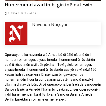
Hunermend azad in bi girtinê natewin
7 GULAN 2023 - 09:30
Navenda Nûçeyan
Operasyona ku navenda wê Amed bû di 25’ê nîsanê de li
hember rojnameger, siyasetmedar, hunermend û rêvebirên
sazî û rêxistinên sivîl pêk pêk hat. Tevî gelek rojnameger,
siyasetmedar, hunermend û rêvebirên saziyên sivîl nêzî 150
kesan hatin binçavkirin. Di nav wan binçavkiriyan de
hunermendên li cur bi cur bajaran xebatên şano û muzîkê
dikirin jî di nav de bûn. Di vê operasyona berfireh de şanogerên
Şanoya Bajêr a Amedê jî hatin binçavkirin. Li ser operasyonên
li dijî hunermendên kurd lîstikvana Şanoya Bajêr a Amedê
Berfîn Emektar ji rojnameya me re axivî.