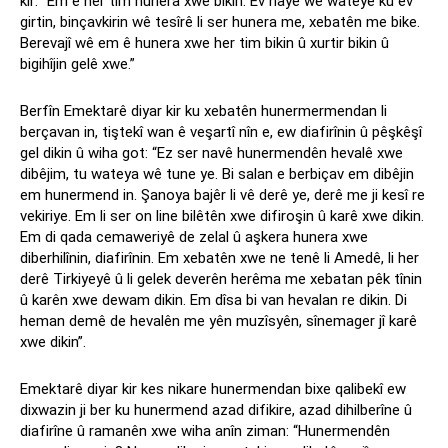
kir: “Em ê her tim hunera xwe bikin. Ev nayê wê wateyê ku ev
girtin, binçavkirin wê tesîrê li ser hunera me, xebatên me bike.
Berevajî wê em ê hunera xwe her tim bikin û xurtir bikin û
bigihîjin gelê xwe.”
Berfîn Emektarê diyar kir ku xebatên hunermermendan li
berçavan in, tiştekî wan ê veşartî nîn e, ew diafirînin û pêşkêşî
gel dikin û wiha got: “Ez ser navê hunermendên hevalê xwe
dibêjim, tu wateya wê tune ye. Bi salan e berbiçav em dibêjin
em hunermend in. Şanoya bajêr li vê derê ye, derê me ji kesî re
vekiriye. Em li ser on line bilêtên xwe difiroşin û karê xwe dikin.
Em di qada cemaweriyê de zelal û aşkera hunera xwe
diberhilînin, diafirînin. Em xebatên xwe ne tenê li Amedê, li her
derê Tirkiyeyê û li gelek deverên herêma me xebatan pêk tînin
û karên xwe dewam dikin. Em dîsa bi van hevalan re dikin. Di
heman demê de hevalên me yên muzîsyên, sînemager jî karê
xwe dikin”.
Emektarê diyar kir kes nikare hunermendan bixe qalibekî ew
dixwazin ji ber ku hunermend azad difikire, azad dihilberîne û
diafirîne û ramanên xwe wiha anîn ziman: “Hunermendên