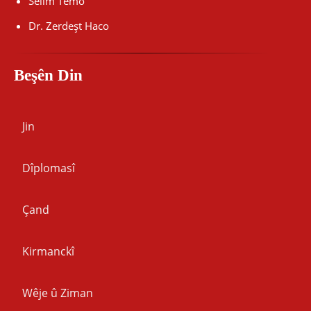
Selîm Temo
Dr. Zerdeşt Haco
Beşên Din
Jin
Dîplomasî
Çand
Kirmanckî
Wêje û Ziman