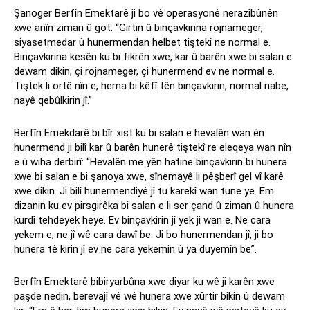
Şanoger Berfîn Emektarê ji bo vê operasyonê nerazîbûnên
xwe anîn ziman û got: “Girtin û binçavkirina rojnameger,
siyasetmedar û hunermendan helbet tiştekî ne normal e.
Binçavkirina kesên ku bi fikrên xwe, kar û barên xwe bi salan e
dewam dikin, çi rojnameger, çi hunermend ev ne normal e.
Tiştek li ortê nîn e, hema bi kêfî tên binçavkirin, normal nabe,
nayê qebûlkirin jî.”
Berfîn Emekdarê bi bîr xist ku bi salan e hevalên wan ên
hunermend ji bilî kar û barên hunerê tiştekî re eleqeya wan nîn
e û wiha derbirî: “Hevalên me yên hatine binçavkirin bi hunera
xwe bi salan e bi şanoya xwe, sînemayê li pêşberî gel vî karê
xwe dikin. Ji bilî hunermendiyê jî tu karekî wan tune ye. Em
dizanin ku ev pirsgirêka bi salan e li ser çand û ziman û hunera
kurdî tehdeyek heye. Ev binçavkirin jî yek ji wan e. Ne cara
yekem e, ne jî wê cara dawî be. Ji bo hunermendan jî, ji bo
hunera tê kirin jî ev ne cara yekemin û ya duyemîn be”.
Berfîn Emektarê bibiryarbûna xwe diyar ku wê ji karên xwe
paşde nedin, berevajî vê wê hunera xwe xûrtir bikin û dewam