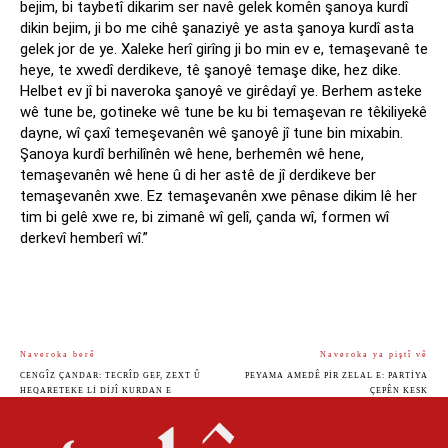
bejim, bi taybetî dikarim ser navê gelek komên şanoya kurdî
dikin bejim, ji bo me cihê şanaziyê ye asta şanoya kurdî asta
gelek jor de ye. Xaleke herî girîng ji bo min ev e, temaşevanê te
heye, te xwedî derdikeve, tê şanoyê temaşe dike, hez dike.
Helbet ev jî bi naveroka şanoyê ve girêdayî ye. Berhem asteke
wê tune be, gotineke wê tune be ku bi temaşevan re têkiliyekê
dayne, wî çaxî temeşevanên wê şanoyê jî tune bin mixabin.
Şanoya kurdî berhilînên wê hene, berhemên wê hene,
temaşevanên wê hene û di her astê de jî derdikeve ber
temaşevanên xwe. Ez temaşevanên xwe pênase dikim lê her
tim bi gelê xwe re, bi zimanê wî gelî, çanda wî, formen wî
derkevî hemberî wî.”
Naveroka berê
Naveroka ya piştî vê
CENGÎZ ÇANDAR: TECRÎD GEF, ZEXT Û
PEYAMA AMEDÊ PIR ZELAL E: PARTIYA
HEQARETEKE LI DIJÎ KURDAN E
ÇEPÊN KESK