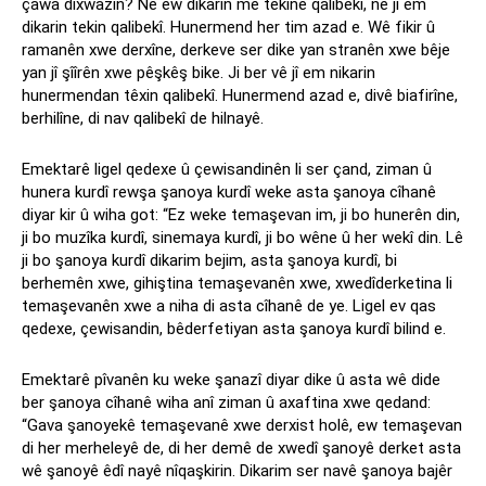
çawa dixwazin? Ne ew dikarin me tekine qalibekî, ne jî em
dikarin tekin qalibekî. Hunermend her tim azad e. Wê fikir û
ramanên xwe derxîne, derkeve ser dike yan stranên xwe bêje
yan jî şîîrên xwe pêşkêş bike. Ji ber vê jî em nikarin
hunermendan têxin qalibekî. Hunermend azad e, divê biafirîne,
berhilîne, di nav qalibekî de hilnayê.
Emektarê ligel qedexe û çewisandinên li ser çand, ziman û
hunera kurdî rewşa şanoya kurdî weke asta şanoya cîhanê
diyar kir û wiha got: “Ez weke temaşevan im, ji bo hunerên din,
ji bo muzîka kurdî, sinemaya kurdî, ji bo wêne û her wekî din. Lê
ji bo şanoya kurdî dikarim bejim, asta şanoya kurdî, bi
berhemên xwe, gihiştina temaşevanên xwe, xwedîderketina li
temaşevanên xwe a niha di asta cîhanê de ye. Ligel ev qas
qedexe, çewisandin, bêderfetiyan asta şanoya kurdî bilind e.
Emektarê pîvanên ku weke şanazî diyar dike û asta wê dide
ber şanoya cîhanê wiha anî ziman û axaftina xwe qedand:
“Gava şanoyekê temaşevanê xwe derxist holê, ew temaşevan
di her merheleyê de, di her demê de xwedî şanoyê derket asta
wê şanoyê êdî nayê nîqaşkirin. Dikarim ser navê şanoya bajêr