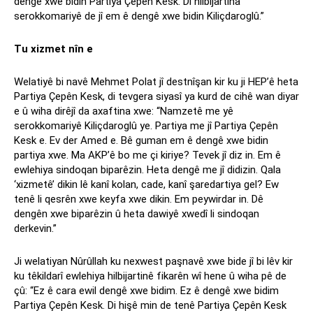
dengê xwe bidin Partiya Çepên Kesk. Di hilbijartina
serokkomariyê de jî em ê dengê xwe bidin Kiliçdaroglû.”
Tu xizmet nîn e
Welatiyê bi navê Mehmet Polat jî destnîşan kir ku ji HEP’ê heta
Partiya Çepên Kesk, di tevgera siyasî ya kurd de cihê wan diyar
e û wiha dirêjî da axaftina xwe: “Namzetê me yê
serokkomariyê Kiliçdaroglû ye. Partiya me jî Partiya Çepên
Kesk e. Ev der Amed e. Bê guman em ê dengê xwe bidin
partiya xwe. Ma AKP’ê bo me çi kiriye? Tevek jî diz in. Em ê
ewlehiya sindoqan biparêzin. Heta dengê me jî didizin. Qala
‘xizmetê’ dikin lê kanî kolan, cade, kanî şaredartiya gel? Ew
tenê li qesrên xwe keyfa xwe dikin. Em peywirdar in. Dê
dengên xwe biparêzin û heta dawiyê xwedî li sindoqan
derkevin.”
Ji welatiyan Nûrûllah ku nexwest paşnavê xwe bide jî bi lêv kir
ku têkildarî ewlehiya hilbijartinê fikarên wî hene û wiha pê de
çû: “Ez ê cara ewil dengê xwe bidim. Ez ê dengê xwe bidim
Partiya Çepên Kesk. Di hişê min de tenê Partiya Çepên Kesk