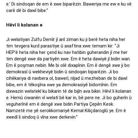
e.’ Di sindoqan de em ê xwe biparêzin. Baweriya me ew e ku vê
carê dê bi dawî bibe.”
Hêvî li kolanan e
Ji welatiyan Zulfu Demîr jî anî ziman ku ji berê heta niha her
tim tevgera kurd parastiye û axaftina xwe temam kir: “Ji
HEP’ê heta niha her çend ku nav hatibin guherandin jî me her
tim dengê xwe da partiyên xwe. Em ê heta dawiyê jî bidin wan.
Em ê poşman nebin. Me bi olê dixapînin. Em ê dengê xwe ji bo
demokrasî û wekheviyê bidin û sindoqan biparêzin. Ji bo
cihêkariya di navbera ol, bawerî, nîjad û mezheban de bi dawî
bibe, em ê têkoşîna xwe ya demokrasiyê bidomînin. Em
dixwazin welatekî ku bikarin tê de bijîn ava bikin. Hêvî li kolanan
e. Hemû ciwanên vî welatî bê kar in, bê pere ne. Ji bo guherîn û
veguherînê em ê dengê xwe bidin Partiya Çepên Kesk.
Namzetê me yê serokkomariyê Kemal Kiliçdaroglû ye. Em ê
xwedî li sindoq û vîna xwe derkevin.”