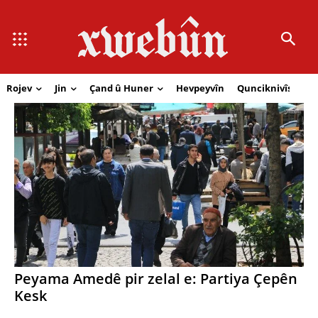
Rojev
Jin
Çand û Huner
Hevpeyvîn
Qunciknivîs
Se
Peyama Amedê pir zelal e: Partiya Çepên
Kesk