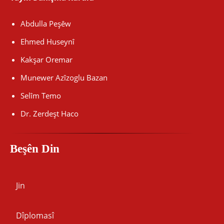
Abdulla Peşêw
Ehmed Huseynî
Kakşar Oremar
Munewer Azîzoglu Bazan
Selîm Temo
Dr. Zerdeşt Haco
Beşên Din
Jin
Dîplomasî