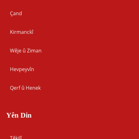
Çand
Kirmanckî
Wêje û Ziman
Hevpeyvîn
Qerf û Henek
Yên Din
Têkilî