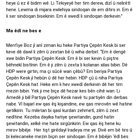
heye û ez ê bidim wê. Li Tirkiyeyê her tim derew, dizî û nelirêtî
hene. Lewma di mijara ewlehiya sindoqan de em ditirs in. Em ê
li ser sindoqan bisekinin. Em ê xwedî li sindoqan derkevin.”
Ma êdî ne bes e
Menfiye Boz jî anî ziman ku heke Partiya Çepên Kesk bi ser
keve dê dawî li zilm û zextan bê û wiha derbirî: “Em ê dengê
xwe bidin Partiya Çepên Kesk. Em ê bi ser kevin û piştre
bêhnekî bistînin. Em ê ji zilm û zexta li kolanan xilas bibin. Dê
HDP were girtin, ma çi sûcê wan çêbû? Em beriya Partiya
Çepên Kesk jî hebûn û dê her hebin. HDP çû û niha Partiya
Çepên Kesk hat. Heke em li hev xwedî derkevin dê her tim
mezin bibin. Yek ji me biçe dê hezar kes bên cihê wan. Li
Amedê ji bilî Partiya Çepên Kesk navê tu partiyên din derbas
nabe. Vî bajarî ew qas êş kişandine, ew qas mirovên wê hatine
qetilkirin. Tu miletan bi qasî kurdan zehmetî, zilm û zext
nedîtine. Kezeba dayika hatiye şewitandin, gund hatin
şewitandin, xelkê me hate sirgûnkirin. Ew qas êş hene ku
mirov bibêje. Her tişt girêdayî îradeya me ye. Divê em bê tirs û
bi kelecaneke mezin biçin ser sindoqan. Em ê bibêjin ‘êdî bes