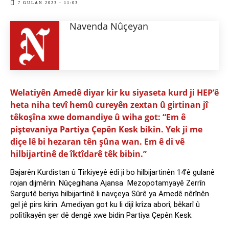
7 GULAN 2023 - 11:03
Navenda Nûçeyan
Welatiyên Amedê diyar kir ku siyaseta kurd ji HEP’ê
heta niha tevî hemû cureyên zextan û girtinan jî
têkoşîna xwe domandiye û wiha got: “Em ê
piştevaniya Partiya Çepên Kesk bikin. Yek ji me
diçe lê bi hezaran tên şûna wan. Em ê di vê
hilbijartinê de îktîdarê têk bibin.”
Bajarên Kurdistan û Tirkiyeyê êdî ji bo hilbijartinên 14’ê gulanê
rojan dijmêrin. Nûçegihana Ajansa Mezopotamyayê Zerrîn
Sargutê beriya hilbijartinê li navçeya Sûrê ya Amedê nêrînên
gel jê pirs kirin. Amediyan got ku li dijî krîza aborî, bêkarî û
polîtîkayên şer dê dengê xwe bidin Partiya Çepên Kesk.