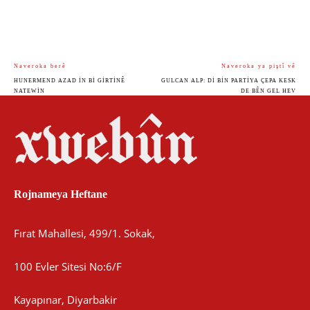
Naveroka berê
Naveroka ya piştî vê
HUNERMEND AZAD IN BI GIRTINÊ
GULCAN ALP: DI BIN PARTIYA ÇEPA KESK
NATEWIN
DE BÊN GEL HEV
Rojnameya Heftane
Fırat Mahallesi, 499/1. Sokak,
100 Evler Sitesi No:6/F
Kayapınar, Diyarbakir