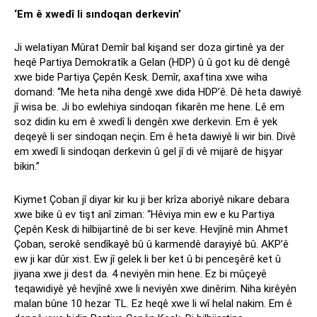
‘Em ê xwedî li sındoqan derkevin’
Ji welatiyan Mûrat Demîr bal kişand ser doza girtinê ya der
heqê Partiya Demokratîk a Gelan (HDP) û û got ku dê dengê
xwe bide Partiya Çepên Kesk. Demîr, axaftina xwe wiha
domand: “Me heta niha dengê xwe dida HDP’ê. Dê heta dawiyê
jî wisa be. Ji bo ewlehiya sindoqan fikarên me hene. Lê em
soz didin ku em ê xwedî li dengên xwe derkevin. Em ê yek
deqeyê li ser sindoqan neçin. Em ê heta dawiyê li wir bin. Divê
em xwedî li sindoqan derkevin û gel jî di vê mijarê de hişyar
bikin.”
Kiymet Çoban jî diyar kir ku ji ber krîza aboriyê nikare debara
xwe bike û ev tişt anî ziman: “Hêviya min ew e ku Partiya
Çepên Kesk di hilbijartinê de bi ser keve. Hevjînê min Ahmet
Çoban, serokê sendîkayê bû û karmendê darayiyê bû. AKP’ê
ew ji kar dûr xist. Ew jî gelek li ber ket û bi penceşêrê ket û
jiyana xwe ji dest da. 4 neviyên min hene. Ez bi mûçeyê
teqawidiyê yê hevjînê xwe li neviyên xwe dinêrim. Niha kirêyên
malan bûne 10 hezar TL. Ez heqê xwe li wî helal nakim. Em ê