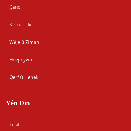
Çand
Kirmanckî
Wêje û Ziman
Hevpeyvîn
Qerf û Henek
Yên Din
Têkilî