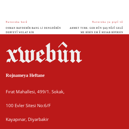
Naveroka berê
Naveroka ya piştî vê
OSMAN BAYDEMÎR BANG LI DENGDÊRÊN
AHMET TURK: GER HÛN ŞAŞ NÊZÎ GELÊ
DERVEYÎ WELAT KIR
ME BIBIN EM Ê HESAB BIPIRSIN
Rojnameya Heftane
Fırat Mahallesi, 499/1. Sokak,
100 Evler Sitesi No:6/F
Kayapınar, Diyarbakir