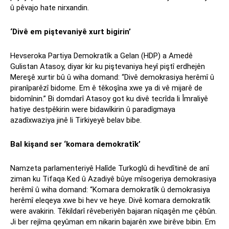
û pêvajo hate nirxandin.
‘Divê em piştevaniyê xurt bigirin’
Hevseroka Partiya Demokratîk a Gelan (HDP) a Amedê
Gulistan Atasoy, diyar kir ku piştevaniya heyî piştî erdhejên
Mereşê xurtir bû û wiha domand: “Divê demokrasiya herêmî û
piranîparêzî bidome. Em ê têkoşîna xwe ya di vê mijarê de
bidomînin.” Bi domdarî Atasoy got ku divê tecrîda li Îmraliyê
hatiye destpêkirin were bidawîkirin û paradîgmaya
azadîxwaziya jinê li Tirkiyeyê belav bibe.
Bal kişand ser ‘komara demokratîk’
Namzeta parlamenteriyê Halîde Turkoglû di hevdîtinê de anî
ziman ku Tifaqa Ked û Azadiyê bûye mîsogeriya demokrasiya
herêmî û wiha domand: “Komara demokratîk û demokrasiya
herêmî eleqeya xwe bi hev ve heye. Divê komara demokratîk
were avakirin. Têkildarî rêveberiyên bajaran nîqaşên me çêbûn.
Ji ber rejîma qeyûman em nikarin bajarên xwe birêve bibin. Em