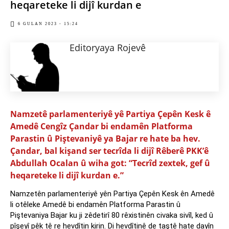
heqareteke li dijî kurdan e
6 GULAN 2023 - 15:24
Editoryaya Rojevê
Namzetê parlamenteriyê yê Partiya Çepên Kesk ê
Amedê Cengîz Çandar bi endamên Platforma
Parastin û Piştevaniyê ya Bajar re hate ba hev.
Çandar, bal kişand ser tecrîda li dijî Rêberê PKK’ê
Abdullah Ocalan û wiha got: “Tecrîd zextek, gef û
heqareteke li dijî kurdan e.”
Namzetên parlamenteriyê yên Partiya Çepên Kesk ên Amedê
li otêleke Amedê bi endamên Platforma Parastin û
Piştevaniya Bajar ku ji zêdetirî 80 rêxistinên civaka sivîl, ked û
pîşeyî pêk tê re hevdîtin kirin. Di hevdîtinê de taştê hate dayîn