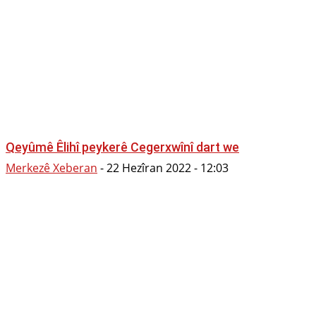
Qeyûmê Êlihî peykerê Cegerxwînî dart we
Merkezê Xeberan
-
22 Hezîran 2022 - 12:03