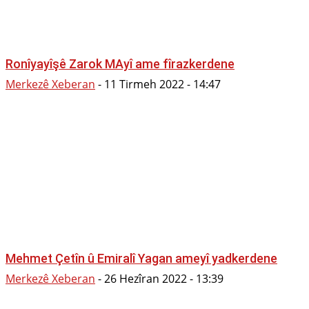
Ronîyayîşê Zarok MAyî ame fîrazkerdene
Merkezê Xeberan
-
11 Tirmeh 2022 - 14:47
Mehmet Çetîn û Emiralî Yagan ameyî yadkerdene
Merkezê Xeberan
-
26 Hezîran 2022 - 13:39