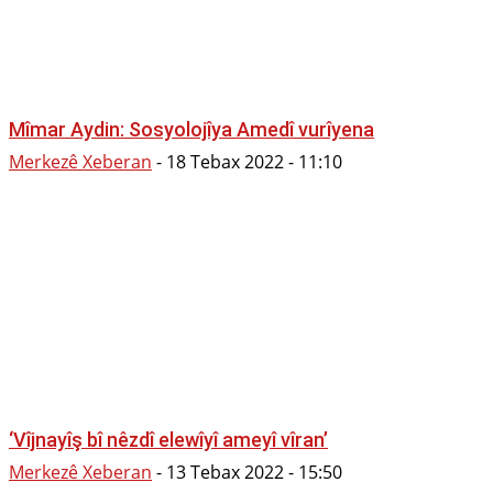
Mîmar Aydin: Sosyolojîya Amedî vurîyena
Merkezê Xeberan
-
18 Tebax 2022 - 11:10
‘Vîjnayîş bî nêzdî elewîyî ameyî vîran’
Merkezê Xeberan
-
13 Tebax 2022 - 15:50