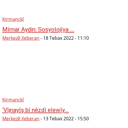
Kirmanckî
Mîmar Aydin: Sosyolojîya ...
Merkezê Xeberan
-
18 Tebax 2022 - 11:10
Kirmanckî
‘Vîjnayîş bî nêzdî elewîy...
Merkezê Xeberan
-
13 Tebax 2022 - 15:50