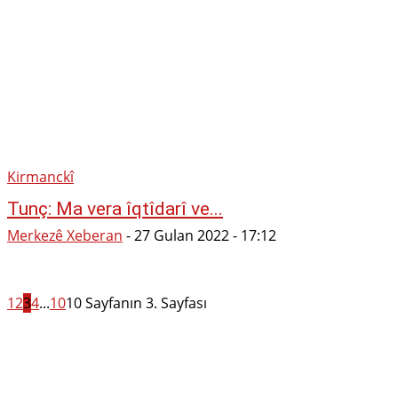
Kirmanckî
Tunç: Ma vera îqtîdarî ve...
Merkezê Xeberan
-
27 Gulan 2022 - 17:12
1
2
3
4
...
10
10 Sayfanın 3. Sayfası