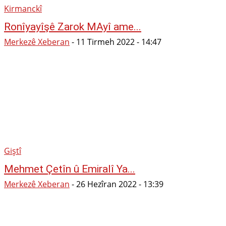
Kirmanckî
Ronîyayîşê Zarok MAyî ame...
Merkezê Xeberan
-
11 Tirmeh 2022 - 14:47
Giştî
Mehmet Çetîn û Emiralî Ya...
Merkezê Xeberan
-
26 Hezîran 2022 - 13:39