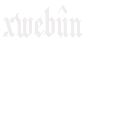
Rojnameya Heftane
Fırat Mahallesi, 499/1. Sokak,
100 Evler Sitesi No:6/F
Kayapınar, Diyarbakir
Telefon: +90(541) 806 84 85
E-mail:
rojnameyaxwebun@gmail.com