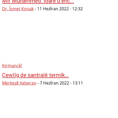
Mîr Muhammed: îdare û enc...
Dr. Îsmet Konak
-
11 Hezîran 2022 - 12:32
Kirmanckî
Çewlîg de santralê termîk...
Merkezê Xeberan
-
7 Hezîran 2022 - 13:11