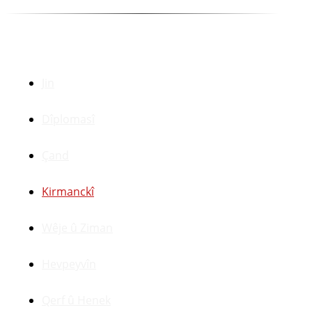
Beşên Din
Jin
Dîplomasî
Çand
Kirmanckî
Wêje û Ziman
Hevpeyvîn
Qerf û Henek