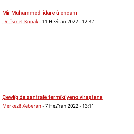
Mîr Muhammed: îdare û encam
Dr. Îsmet Konak
-
11 Hezîran 2022 - 12:32
Çewlîg de santralê termîkî yeno viraştene
Merkezê Xeberan
-
7 Hezîran 2022 - 13:11