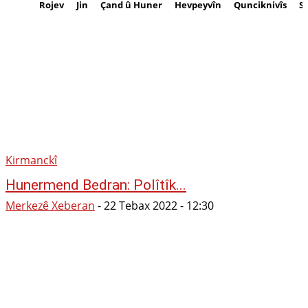
Rojev
Jin
Çand û Huner
Hevpeyvîn
Qunciknivîs
S
Kirmanckî
Hunermend Bedran: Polîtîk...
Merkezê Xeberan
-
22 Tebax 2022 - 12:30