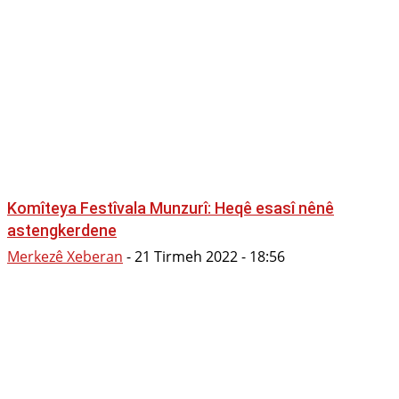
Komîteya Festîvala Munzurî: Heqê esasî nênê
astengkerdene
Merkezê Xeberan
-
21 Tirmeh 2022 - 18:56