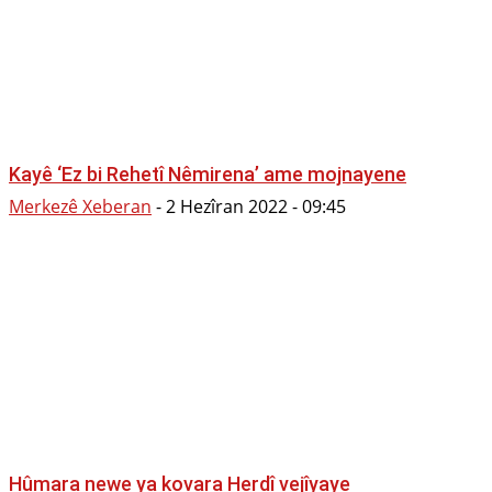
Kayê ‘Ez bi Rehetî Nêmirena’ ame mojnayene
Merkezê Xeberan
-
2 Hezîran 2022 - 09:45
Hûmara newe ya kovara Herdî vejîyaye