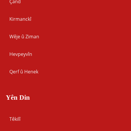
Çand
Kirmanckî
Wêje û Ziman
Hevpeyvîn
Qerf û Henek
Yên Din
Têkilî