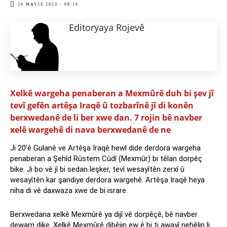
26 MAYIS 2023 - 09:16
Editoryaya Rojevê
Xelkê wargeha penaberan a Mexmûrê duh bi şev jî
tevî gefên artêşa Iraqê û tozbarînê jî di konên
berxwedanê de li ber xwe dan. 7 rojin bê navber
xelê wargehê di nava berxwedanê de ne
Ji 20’ê Gulanê ve Artêşa Iraqê hewl dide derdora wargeha
penaberan a Şehîd Rûstem Cûdî (Mexmûr) bi têlan dorpêç
bike. Ji bo vê jî bi sedan leşker, tevî wesayîtên zerxî û
wesayîtên kar şandiye derdora wargehê. Artêşa Iraqê heya
niha di vê daxwaza xwe de bi israre.
Berxwedana xelkê Mexmûrê ya dijî vê dorpêçê, bê navber
dewam dike. Xelkê Mexmûrê dibêjin ew ê bi ti awayî nehêlin li