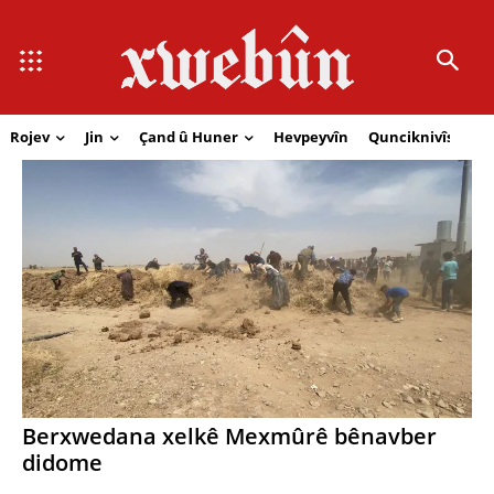
Rojev
Jin
Çand û Huner
Hevpeyvîn
Qunciknivîs
Se
Berxwedana xelkê Mexmûrê bênavber
didome