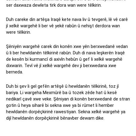
ser daxwaza dewleta tirk dora wan were têlkirin.
Duh careke din artêşa Iraqê kete nava liv û tevgerê, lê vê carê
jî xelkê wargehê li ber vê yekê rabûn û nehişt derdora wan
were têlkirin.
Şêniyên wargehê carek din konên xwe yên berxwedanê vedan
û li ber hewldanên têlkirinê rabûn. Duh di nava leşkerên Iraqê
de kesên bi kurmancî di axivîn hebûn û gef li xelkê wargehê
dixwarin. Tevî vê jî xelkê wargehê dev ji berxwedana xwe
berneda.
Duh bi şev li gel gefên artêşê û hewldanên têlkirinê, toz jî
bariya. Li wargeha Mexmûrê ba û tozek zêde hat û kesê
nedikarî çavê xwe veke. Şêniyan di konên berxwedanê de stran
gotin û heya siharê bi sekna xwe ya bi rûmet li hember
hewldanên dorpêçkirinê rawestiyan. Sekna xelkê wargehê ya
dijî hewldanên dorpêçkirinê bênavber dewam dike.