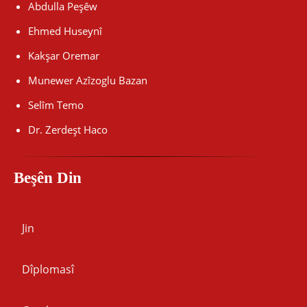
Abdulla Peşêw
Ehmed Huseynî
Kakşar Oremar
Munewer Azîzoglu Bazan
Selîm Temo
Dr. Zerdeşt Haco
Beşên Din
Jin
Dîplomasî