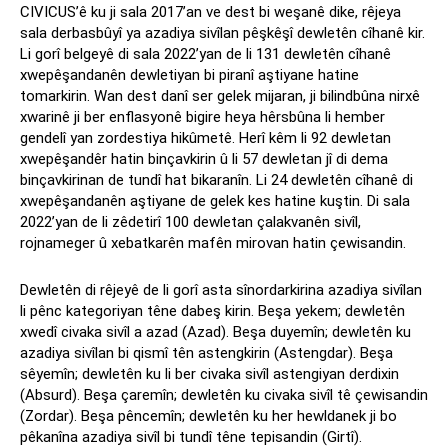
CIVICUS’ê ku ji sala 2017’an ve dest bi weşanê dike, rêjeya
sala derbasbûyî ya azadiya sivîlan pêşkêşî dewletên cîhanê kir.
Li gorî belgeyê di sala 2022’yan de li 131 dewletên cîhanê
xwepêşandanên dewletiyan bi piranî aştiyane hatine
tomarkirin. Wan dest danî ser gelek mijaran, ji bilindbûna nirxê
xwarinê ji ber enflasyonê bigire heya hêrsbûna li hember
gendelî yan zordestiya hikûmetê. Herî kêm li 92 dewletan
xwepêşandêr hatin binçavkirin û li 57 dewletan jî di dema
binçavkirinan de tundî hat bikaranîn. Li 24 dewletên cîhanê di
xwepêşandanên aştiyane de gelek kes hatine kuştin. Di sala
2022’yan de li zêdetirî 100 dewletan çalakvanên sivîl,
rojnameger û xebatkarên mafên mirovan hatin çewisandin.
Dewletên di rêjeyê de li gorî asta sînordarkirina azadiya sivîlan
li pênc kategoriyan têne dabeş kirin. Beşa yekem; dewletên
xwedî civaka sivîl a azad (Azad). Beşa duyemîn; dewletên ku
azadiya sivîlan bi qismî tên astengkirin (Astengdar). Beşa
sêyemîn; dewletên ku li ber civaka sivîl astengiyan derdixin
(Absurd). Beşa çaremîn; dewletên ku civaka sivîl tê çewisandin
(Zordar). Beşa pêncemîn; dewletên ku her hewldanek ji bo
pêkanîna azadiya sivîl bi tundî têne tepisandin (Girtî).