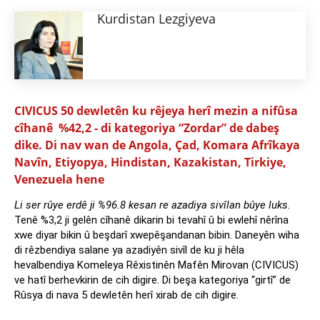
Kurdistan Lezgiyeva
CIVICUS 50 dewletên ku rêjeya herî mezin a nifûsa
cîhanê %42,2 - di kategoriya “Zordar” de dabeş
dike. Di nav wan de Angola, Çad, Komara Afrîkaya
Navîn, Etiyopya, Hindistan, Kazakistan, Tirkiye,
Venezuela hene
Li ser rûye erdê ji
%96.8 kesan re azadiya sivîlan bûye luks.
Tenê %3,2 ji gelên cîhanê dikarin bi tevahî û bi ewlehî nêrîna
xwe diyar bikin û beşdarî xwepêşandanan bibin. Daneyên wiha
di rêzbendiya salane ya azadiyên sivîl de ku ji hêla
hevalbendiya Komeleya Rêxistinên Mafên Mirovan (CIVICUS)
ve hatî berhevkirin de cih digire. Di beşa kategoriya “girtî” de
Rûsya di nava 5 dewletên herî xirab de cih digire.