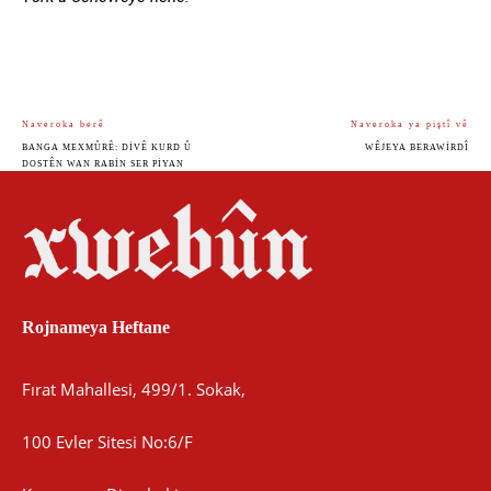
Naveroka berê
Naveroka ya piştî vê
BANGA MEXMÛRÊ: DIVÊ KURD Û
WÊJEYA BERAWIRDÎ
DOSTÊN WAN RABIN SER PIYAN
Rojnameya Heftane
Fırat Mahallesi, 499/1. Sokak,
100 Evler Sitesi No:6/F