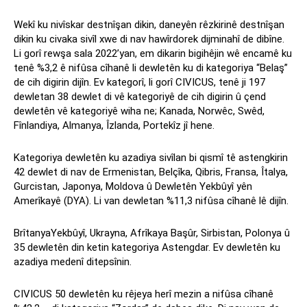
Wekî ku nivîskar destnîşan dikin, daneyên rêzkirinê destnîşan
dikin ku civaka sivîl xwe di nav hawîrdorek dijminahî de dibîne.
Li gorî rewşa sala 2022’yan, em dikarin bigihêjin wê encamê ku
tenê %3,2 ê nifûsa cîhanê li dewletên ku di kategoriya “Belaş”
de cih digirin dijîn. Ev kategorî, li gorî CIVICUS, tenê ji 197
dewletan 38 dewlet di vê kategoriyê de cih digirin û çend
dewletên vê kategoriyê wiha ne; Kanada, Norwêc, Swêd,
Fînlandiya, Almanya, Îzlanda, Portekîz jî hene.
Kategoriya dewletên ku azadiya sivîlan bi qismî tê astengkirin
42 dewlet di nav de Ermenistan, Belçîka, Qibris, Fransa, Îtalya,
Gurcistan, Japonya, Moldova û Dewletên Yekbûyî yên
Amerîkayê (DYA). Li van dewletan %11,3 nifûsa cîhanê lê dijîn.
BrîtanyaYekbûyî, Ukrayna, Afrîkaya Başûr, Sirbistan, Polonya û
35 dewletên din ketin kategoriya Astengdar. Ev dewletên ku
azadiya medenî ditepsînin.
CIVICUS 50 dewletên ku rêjeya herî mezin a nifûsa cîhanê