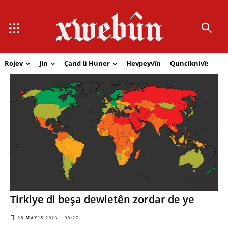
Rojev
Jin
Çand û Huner
Hevpeyvîn
Qunciknivîs
Se
Tirkiye di beşa dewletên zordar de ye
26 MAYIS 2023 - 08:27