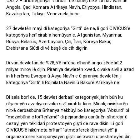
%42,2 – di kategoriya “Zordar” de dabeş dike. Di nav wan de
Angola, Çad, Komara Afrîkaya Navîn, Etiyopya, Hindistan,
Kazakistan, Tirkiye, Venezuela hene.
27 dewletên mayî di kategoriya “Girtî” de ne, li gorî CIVICUS’ê
kategoriya herî xirab a hemûyan e. Afganistan, Myanmar,
Rûsya, Belarûs, Azerbaycan, Çîn, Îran, Koreya Bakur,
Erebistana Siûdî di vê beşê de cih digirin.
Di van dewletan de %28,5’ê nifûsa cîhanê ango zêdetirî 2
milyar mirov lê dijîn. Piraniya dewletên xwed, civaka sivîl a azad
in li herêma Ewropa û Asya Navîn e û piraniya dewletên ji
kategoriya “Girtî” li Rojhilata Navîn û Bakurê Afrîkayê ne.
Di sala borî de, 15 dewlet derbasî kategoriyek jêrîn bûn ku
nîşaneyên azadiya civaka sivîl xirabtir kirin. Mînak, nivîskarên
nirxê derbasbûna Brîtanya Yekbûyî bo kategoriya “Absurd” bi
“mezinbûna otorîterîzmê” di pejirandina qanûnên sînordar û
cezayî yên têkildarî protestoyên giştî de rave dikin. Li gorî
CIVICUS’ê hikûmeta brîtanî “atmosferek dijminatiyê” ji
organîzatorên kampanyayên giştî, xêrxwazî ​​û pêkhateyên din