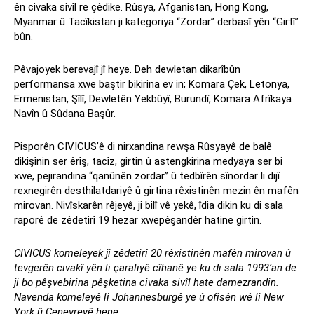
ên civaka sivîl re çêdike. Rûsya, Afganistan, Hong Kong,
Myanmar û Tacîkistan ji kategoriya “Zordar” derbasî yên “Girtî”
bûn.
Pêvajoyek berevajî jî heye. Deh dewletan dikarîbûn
performansa xwe baştir bikirina ev in; Komara Çek, Letonya,
Ermenistan, Şîlî, Dewletên Yekbûyî, Burundî, Komara Afrîkaya
Navîn û Sûdana Başûr.
Pisporên CIVICUS’ê di nirxandina rewşa Rûsyayê de balê
dikişînin ser êrîş, tacîz, girtin û astengkirina medyaya ser bi
xwe, pejirandina “qanûnên zordar” û tedbîrên sînordar li dijî
rexnegirên desthilatdariyê û girtina rêxistinên mezin ên mafên
mirovan. Nivîskarên rêjeyê, ji bilî vê yekê, îdia dikin ku di sala
raporê de zêdetirî 19 hezar xwepêşandêr hatine girtin.
CIVICUS komeleyek ji zêdetirî 20 rêxistinên mafên mirovan û
tevgerên civakî yên li
çaraliyê
cîhanê
ye
ku di sala 1993’an de
ji bo pêşvebirina pêşketina civaka sivîl hate damezrandin.
Navenda komeleyê li Johannesburg
ê
ye û ofîsên
wê
li New
York
û
Cenevreyê hene.