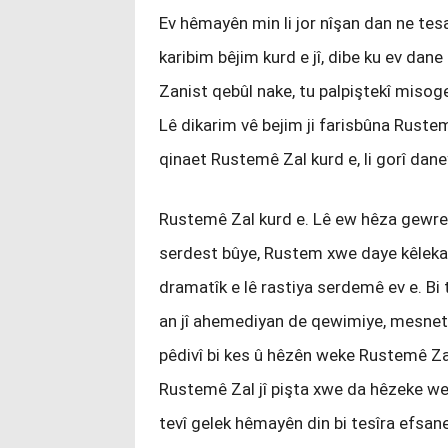
Ev hêmayên min li jor nîşan dan ne tes
karibim bêjim kurd e jî, dibe ku ev dan
Zanist qebûl nake, tu palpiştekî misog
Lê dikarim vê bejim ji farisbûna Rustem
qinaet Rustemê Zal kurd e, li gorî dan
Rustemê Zal kurd e. Lê ew hêza gewre n
serdest bûye, Rustem xwe daye kêleka hê
dramatîk e lê rastiya serdemê ev e. B
an jî ahemediyan de qewimiye, mesnet
pêdivî bi kes û hêzên weke Rustemê Zal
Rustemê Zal jî pişta xwe da hêzeke we
tevî gelek hêmayên din bi tesîra efsane 