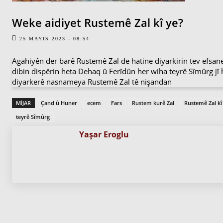
Weke aidiyet Rustemê Zal kî ye?
25 MAYIS 2023 - 08:54
Agahiyên der barê Rustemê Zal de hatine diyarkirin tev efsane 
dibin dispêrin heta Dehaq û Ferîdûn her wiha teyrê Sîmûrg jî
diyarkerê nasnameya Rustemê Zal tê nişandan
MIJAR
Çand û Huner
ecem
Fars
Rustem kurê Zal
Rustemê Zal kî
teyrê Sîmûrg
Yaşar Eroglu
PARVE BIKE