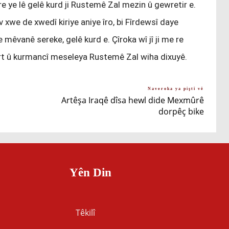
e ye lê gelê kurd ji Rustemê Zal mezin û gewretir e.
 xwe de xwedî kiriye aniye îro, bi Fîrdewsî daye
e mêvanê sereke, gelê kurd e. Çîroka wî jî ji me re
rt û kurmancî meseleya Rustemê Zal wiha dixuyê.
Naveroka ya piştî vê
Artêşa Iraqê dîsa hewl dide Mexmûrê
dorpêç bike
Yên Din
Têkilî