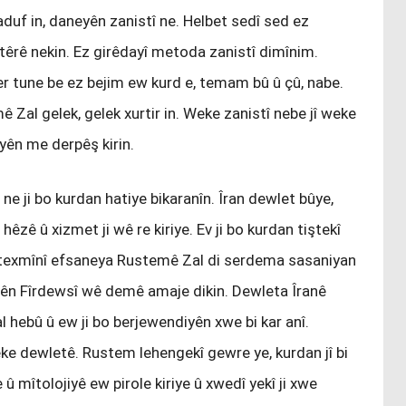
aduf in, daneyên zanistî ne. Helbet sedî sed ez
e têrê nekin. Ez girêdayî metoda zanistî dimînim.
er tune be ez bejim ew kurd e, temam bû û çû, nabe.
ê Zal gelek, gelek xurtir in. Weke zanistî nebe jî weke
eyên me derpêş kirin.
e ji bo kurdan hatiye bikaranîn. Îran dewlet bûye,
zê û xizmet ji wê re kiriye. Ev ji bo kurdan tiştekî
i texmînî efsaneya Rustemê Zal di serdema sasaniyan
ên Fîrdewsî wê demê amaje dikin. Dewleta Îranê
 hebû û ew ji bo berjewendiyên xwe bi kar anî.
ke dewletê. Rustem lehengekî gewre ye, kurdan jî bi
û mîtolojiyê ew pirole kiriye û xwedî yekî ji xwe