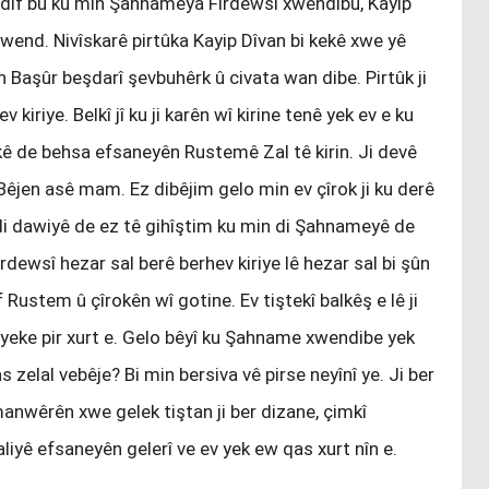
sadif bu ku min Şahnameya Fîrdewsî xwendibû, Kayip
wend. Nivîskarê pirtûka Kayip Dîvan bi kekê xwe yê
n Başûr beşdarî şevbuhêrk û civata wan dibe. Pirtûk ji
iriye. Belkî jî ku ji karên wî kirine tenê yek ev e ku
ûkê de behsa efsaneyên Rustemê Zal tê kirin. Ji devê
na Bêjen asê mam. Ez dibêjim gelo min ev çîrok ji ku derê
 di dawiyê de ez tê gihîştim ku min di Şahnameyê de
dewsî hezar sal berê berhev kiriye lê hezar sal bi şûn
 Rustem û çîrokên wî gotine. Ev tiştekî balkêş e lê ji
eke pir xurt e. Gelo bêyî ku Şahname xwendibe yek
 zelal vebêje? Bi min bersiva vê pirse neyînî ye. Ji ber
amanwêrên xwe gelek tiştan ji ber dizane, çimkî
 aliyê efsaneyên gelerî ve ev yek ew qas xurt nîn e.