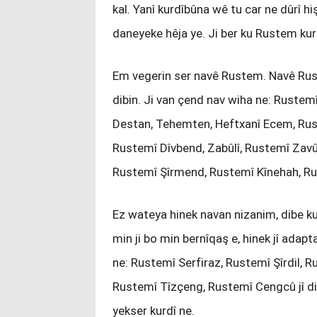
kal. Yanî kurdîbûna wê tu car ne dûrî hi
daneyeke hêja ye. Ji ber ku Rustem kur
Em vegerin ser navê Rustem. Navê Ru
dibin. Ji van çend nav wiha ne: Rustemî 
Destan, Tehemten, Heftxanî Ecem, Rus
Rustemî Dîvbend, Zabûlî, Rustemî Zavûl
Rustemî Şîrmend, Rustemî Kînehah, R
Ez wateya hinek navan nizanim, dibe ku e
min ji bo min bernîqaş e, hinek jî adap
ne: Rustemî Serfiraz, Rustemî Şîrdil,
Rustemî Tîzçeng, Rustemî Cengcû jî diş
yekser kurdî ne.