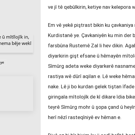
ve jî tê qebûlkirin, ketiye nav kelepora
Em vê yekê piştrast bikin ku çavkaniya
Kurdistanê ye. Çavkaniyên ku min der 
û mîtîlojîk in,
 hema bêje wekî
farsbûna Rustemê Zal li hev dikin. A
diyarkirin gişt efsane û hêmayên mîtolo
 ye
Sîmûrg adeta weke diyarkerê nasnamey
rastiya wê dûrî aqilan e. Lê weke hêmayî
nake. Lê ji bo kurdan gelek tiştan îfade
giringala mîtolojîk de kî dikare îdia bi
teyrê Sîmûrg mohr û şopa çand û heyîna
herî nêzî rasteqîniyê ev hêman e.