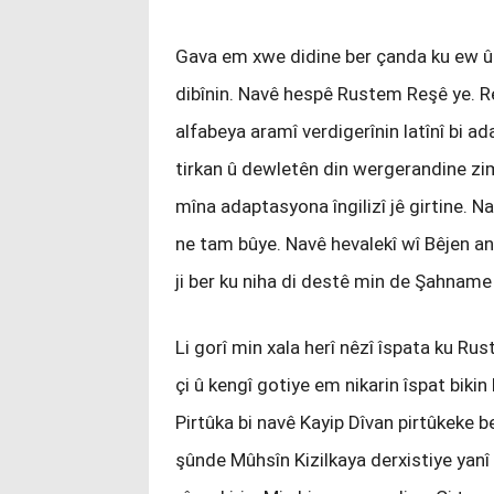
Gava em xwe didine ber çanda ku ew û 
dibînin. Navê hespê Rustem Reşê ye. Reşe
alfabeya aramî verdigerînin latînî bi ad
tirkan û dewletên din wergerandine zim
mîna adaptasyona îngilizî jê girtine. 
ne tam bûye. Navê hevalekî wî Bêjen an 
ji ber ku niha di destê min de Şahname t
Li gorî min xala herî nêzî îspata ku R
çi û kengî gotiye em nikarin îspat biki
Pirtûka bi navê Kayip Dîvan pirtûkeke be
şûnde Mûhsîn Kizilkaya derxistiye yanî