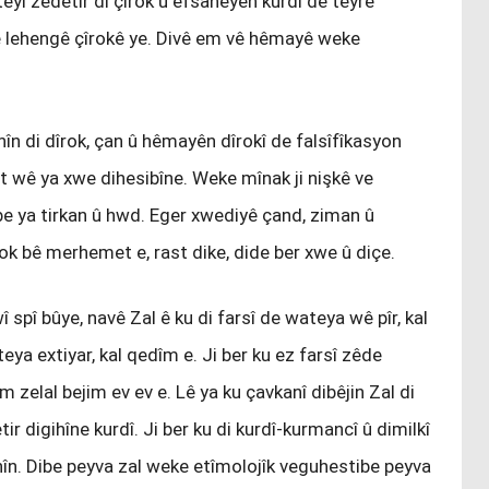
şteyî zêdetir di çîrok û efsaneyên kurdî de teyrê
rê lehengê çîrokê ye. Divê em vê hêmayê weke
nîn di dîrok, çan û hêmayên dîrokî de falsîfîkasyon
irt wê ya xwe dihesibîne. Weke mînak ji nişkê ve
be ya tirkan û hwd. Eger xwediyê çand, ziman û
ok bê merhemet e, rast dike, dide ber xwe û diçe.
wî spî bûye, navê Zal ê ku di farsî de wateya wê pîr, kal
ateya extiyar, kal qedîm e. Ji ber ku ez farsî zêde
m zelal bejim ev ev e. Lê ya ku çavkanî dibêjin Zal di
 digihîne kurdî. Ji ber ku di kurdî-kurmancî û dimilkî
anîn. Dibe peyva zal weke etîmolojîk veguhestibe peyva