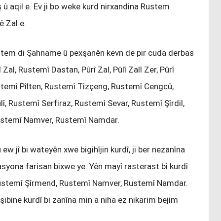
ş û aqil e. Ev ji bo weke kurd nirxandina Rustem
ê Zal e.
stem di Şahname û pexşanên kevn de pir cuda derbas
Zal, Rustemî Dastan, Pûrî Zal, Pûlî Zalî Zer, Pûrî
temî Pîlten, Rustemî Tîzçeng, Rustemî Cengcû,
î, Rustemî Serfiraz, Rustemî Sevar, Rustemî Şîrdil,
ustemî Namver, Rustemî Namdar.
w jî bi wateyên xwe bigihîjin kurdî, ji ber nezanîna
tasyona farisan bixwe ye. Yên mayî rasterast bi kurdî
 Rustemî Şîrmend, Rustemî Namver, Rustemî Namdar.
ibine kurdî bi zanîna min a niha ez nikarim bejim