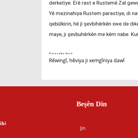
derketiye. Erê rast e Rustemê Zal gewr
Yê mezinahiya Rustem parastiye, di nav
qebûlkirin, hê jî şevbihêrkên xwe de dik
maye, ji şevbuhêrkên me kêm nabe. Ku
Naveroka berê
Rêwingî, hêviya ji xemgîniya dawî
Beşên Din
ibi
Jin