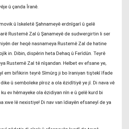
 wêje û çanda Îranê.
 movik û îskeletê Şahnameyê erdnîgarî û gelê
barê Rustemê Zal û Şanameyê de sudwergirtin li ser
gahiyên der heqê nasnameya Rustemê Zal de hatine
jîk in. Dibin, dispêrin heta Dehaq û Ferîdûn. Teyrê
a Rustemê Zal tê nîşandan. Helbet ev efsane ye,
 em bifikirin teyrê Sîmûrg ji bo îraniyan tiştekî îfade
 dike û semboleke pîroz a ola êzidîtiyê ye jî. Di nava vê
ke ku ev hêmayeke ola êzidiyan nîn e û gelê kurd bi
 xwe lê nexistiye! Di nav van îdiayên efsaneyî de ya