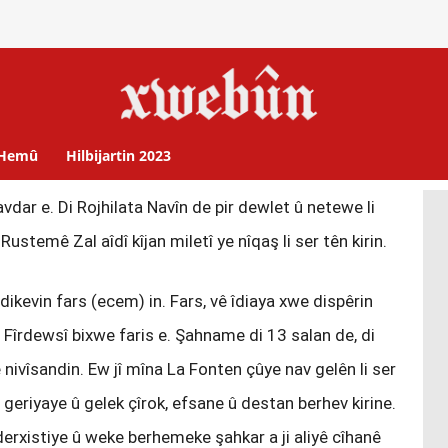
Hemû
Hilbijartin 2023
dar e. Di Rojhilata Navîn de pir dewlet û netewe li
ustemê Zal aîdî kîjan miletî ye nîqaş li ser tên kirin.
ikevin fars (ecem) in. Fars, vê îdiaya xwe dispêrin
Fîrdewsî bixwe faris e. Şahname di 13 salan de, di
nivîsandin. Ew jî mîna La Fonten çûye nav gelên li ser
geriyaye û gelek çîrok, efsane û destan berhev kirine.
erxistiye û weke berhemeke şahkar a ji aliyê cîhanê