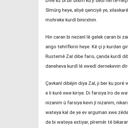
Divê ez bi bîr bixim ku ji sedî heftê-he
Sîmûrg heye, aliyê qenciyê ye, xilaska
mohreke kurdî binirxînin.
Hin caran bi nezanî lê gelek caran bi za
ango tehrîfkirin heye. Kê çi ji kurdan g
Rustemê Zal dibe faris, çanda kurdî di
daneheva kurdî lê xwedî dernekevin dîr
Çavkanî dibêjin diya Zal, ji ber ku porê 
e li kurê xwe kiriye. Di farsiya îro de w
nizanim û farsiya kevn jî nizanim, nikari
wateya kal de ye ev arguman xwe zêdetir
de bi wateya extiyar, pîremêr tê bikar