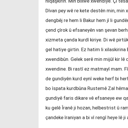
nîqaşkirin. Min bixwe xwendiye. Çi te
Dîvan pey wê re kete destên min, min x
dengbêj re hem li Bakur hem jî li gundê
çend çîrok û efsaneyên van şevan berhev k
xizmeta çanda kurdî kiriye. Di wê pirt
gel hatiye girtin. Ez hatim li xilaskiri
xwendibûn. Gelek serê min mijûl kir lê
xwendine. Bi rastî ez matmayî mam. Fîr
de gundiyên kurd eynî weke herf bi herf
bo îspata kurdbûna Rustemê Zal hêmay
gundiyê faris dikare vê efsaneye ew qas
ku gelê Îranê ji hozan, helbestrist û r
çandeke îraniyan a bi vî rengî heye lê ji