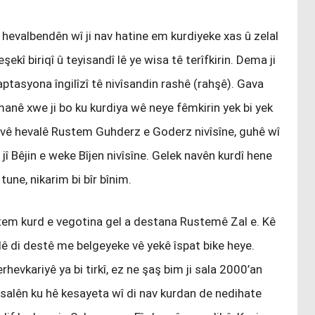
hevalbendên wî ji nav hatine em kurdiyeke xas û zelal
kî biriqî û teyisandî lê ye wisa tê terîfkirin. Dema ji
aptasyona îngilîzî tê nivîsandin rashê (rahşê). Gava
anê xwe ji bo ku kurdiya wê neye fêmkirin yek bi yek
Navê hevalê Rustem Guhderz e Goderz nivîsîne, guhê wî
jî Bêjin e weke Bîjen nivîsîne. Gelek navên kurdî hene
une, nikarim bi bîr bînim.
ustem kurd e vegotina gel a destana Rustemê Zal e. Kê
n lê di destê me belgeyeke vê yekê îspat bike heye.
rhevkariyê ya bi tirkî, ez ne şaş bim ji sala 2000’an
 salên ku hê kesayeta wî di nav kurdan de nedihate