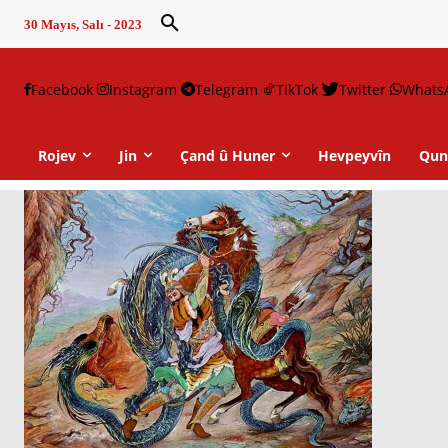
30 Mayıs, Salı - 2023
Facebook
Instagram
Telegram
TikTok
Twitter
Whats
Rojev
Jin
Çand û Huner
Hevpeyvîn
Qun