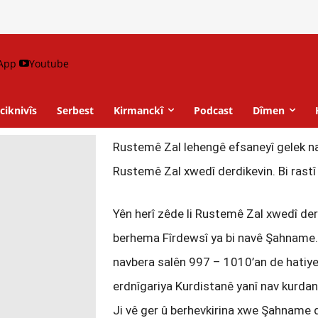
App
Youtube
ciknivîs
Serbest
Kirmanckî
Podcast
Dîmen
Rustemê Zal lehengê efsaneyî gelek nav
Rustemê Zal xwedî derdikevin. Bi rastî R
Yên herî zêde li Rustemê Zal xwedî derd
berhema Fîrdewsî ya bi navê Şahname. 
navbera salên 997 – 1010’an de hatiye 
erdnîgariya Kurdistanê yanî nav kurdan 
Ji vê ger û berhevkirina xwe Şahname d