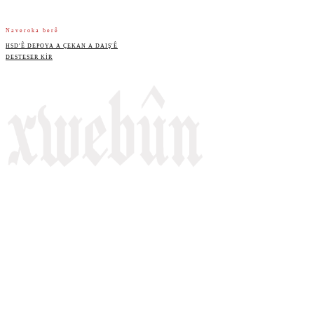
Naveroka berê
HSDʹÊ DEPOYA A ÇEKAN A DAIŞʹÊ
DESTESER KIR
Rojnameya Heftane
Fırat Mahallesi, 499/1. Sokak,
100 Evler Sitesi No:6/F
Kayapınar, Diyarbakir