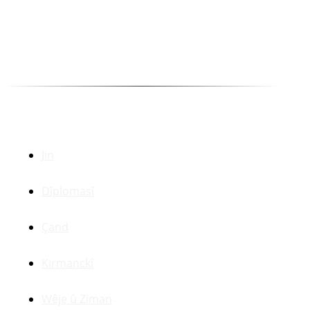
Ehmed Huseynî
Kakşar Oremar
Munewer Azîzoglu Bazan
Selîm Temo
Dr. Zerdeşt Haco
Beşên Din
Jin
Dîplomasî
Çand
Kirmanckî
Wêje û Ziman