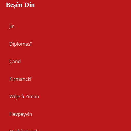
Beşên Din
Jin
Dîplomasî
Çand
Kirmanckî
Wêje û Ziman
Hevpeyvîn