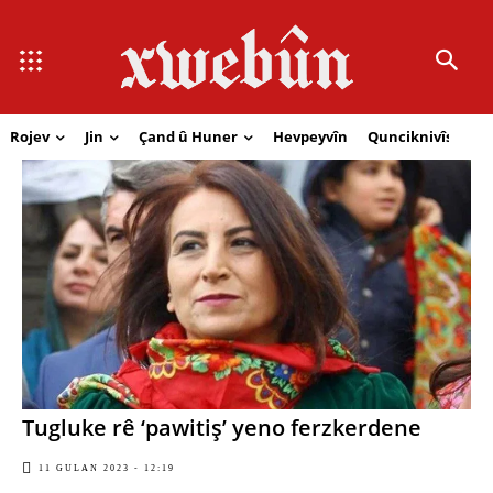
Rojev
Jin
Çand û Huner
Hevpeyvîn
Qunciknivîs
Se
Tugluke rê ‘pawitiş’ yeno ferzkerdene
11 GULAN 2023 - 12:19