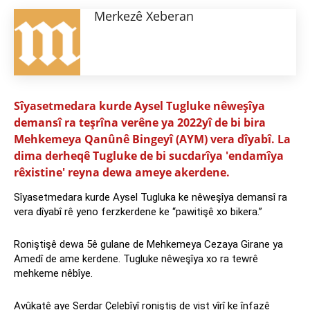
Merkezê Xeberan
Sîyasetmedara kurde Aysel Tugluke nêweşîya
demansî ra teşrîna verêne ya 2022yî de bi bira
Mehkemeya Qanûnê Bingeyî (AYM) vera dîyabî. La
dima derheqê Tugluke de bi sucdarîya 'endamîya
rêxistine' reyna dewa ameye akerdene.
Sîyasetmedara kurde Aysel Tugluka ke nêweşîya demansî ra
vera dîyabî rê yeno ferzkerdene ke “pawitişê xo bikera.”
Roniştişê dewa 5ê gulane de Mehkemeya Cezaya Girane ya
Amedî de ame kerdene. Tugluke nêweşîya xo ra tewrê
mehkeme nêbîye.
Avûkatê aye Serdar Çelebîyî roniştiş de vist vîrî ke înfazê