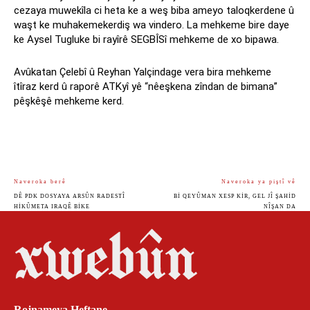
cezaya muwekîla ci heta ke a weş biba ameyo taloqkerdene û
waşt ke muhakemekerdiş wa vindero. La mehkeme bire daye
ke Aysel Tugluke bi rayîrê SEGBÎSî mehkeme de xo bipawa.
Avûkatan Çelebî û Reyhan Yalçindage vera bira mehkeme
îtîraz kerd û raporê ATKyî yê “nêeşkena zîndan de bimana”
pêşkêşê mehkeme kerd.
Naveroka berê
Naveroka ya piştî vê
DÊ PDK DOSYAYA ARSÛN RADESTÎ
BI QEYÛMAN XESP KIR, GEL JÎ ŞAHID
HIKÛMETA IRAQÊ BIKE
NÎŞAN DA
Rojnameya Heftane