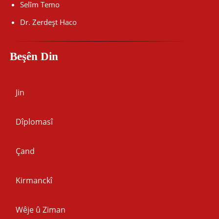
Selîm Temo
Dr. Zerdeşt Haco
Beşên Din
Jin
Dîplomasî
Çand
Kirmanckî
Wêje û Ziman