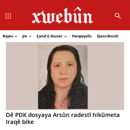
Rojev
Jin
Çand û Huner
Hevpeyvîn
Qunciknivîs
Se
Dê PDK dosyaya Arsûn radestî hikûmeta
Iraqê bike