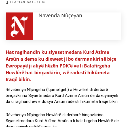
11 GULAN 2023 - 11:58
Navenda Nûçeyan
Hat ragihandin ku siyasetmedara Kurd Azîme
Arsûn a dema ku dixwest ji bo dermankirinê biçe
Ewropayê ji aliyê hêzên PDK'ê ve li Balafirgeha
Hewlêrê hat binçavkirin, wê radestî hikûmeta
Iraqê bikin.
Rêveberiya Nîşingeha (îqametgeh) a Hewlêrê di derbarê
binçavkirina Siyaetmedara Kurd Azîme Arsûn de daxuyaniyek
da û ragihand ew ê dosya Arsûn radestî hikûmeta Iraqê bikin.
Rêveberiya Nîşingeha Hewlêrê di derbarê binçavkirina
Siyasetmedara Kurd Azîme Arsûn a li balefirgeha Hewlêrê de
daxuyaniyek nivîskî parve kir.