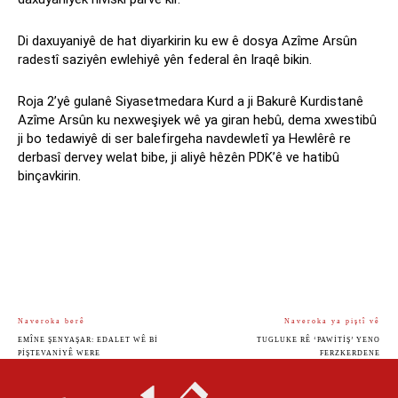
Di daxuyaniyê de hat diyarkirin ku ew ê dosya Azîme Arsûn
radestî saziyên ewlehiyê yên federal ên Iraqê bikin.
Roja 2’yê gulanê Siyasetmedara Kurd a ji Bakurê Kurdistanê
Azîme Arsûn ku nexweşiyek wê ya giran hebû, dema xwestibû
ji bo tedawiyê di ser balefirgeha navdewletî ya Hewlêrê re
derbasî dervey welat bibe, ji aliyê hêzên PDK’ê ve hatibû
binçavkirin.
Naveroka berê
Naveroka ya piştî vê
EMÎNE ŞENYAŞAR: EDALET WÊ BI
TUGLUKE RÊ ‘PAWITIŞ’ YENO
PIŞTEVANIYÊ WERE
FERZKERDENE