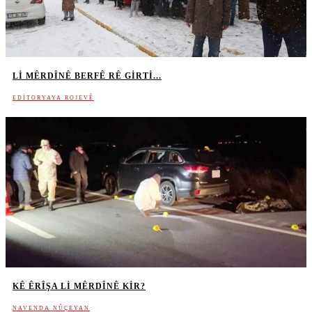
LI MÊRDÎNÊ BERFÊ RÊ GIRTI...
EDITORYAYA ROJEVÊ
KÊ ÊRÎŞA LI MÊRDÎNÊ KIR?
NAVENDA NÛÇEYAN