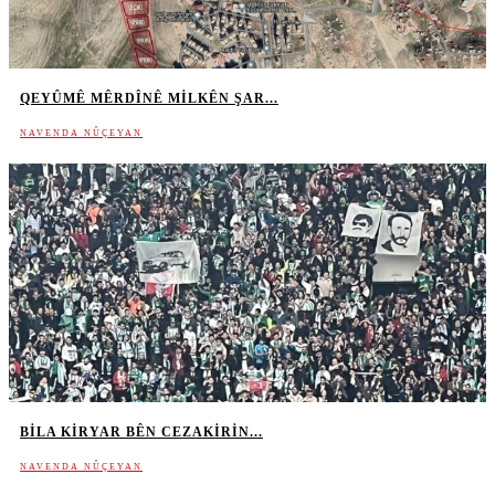
QEYÛMÊ MÊRDÎNÊ MILKÊN ŞAR...
NAVENDA NÛÇEYAN
BILA KIRYAR BÊN CEZAKIRIN...
NAVENDA NÛÇEYAN