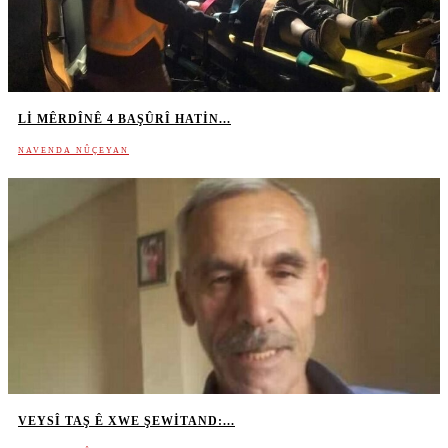
LI MÊRDÎNÊ 4 BAŞÛRÎ HATIN...
NAVENDA NÛÇEYAN
VEYSÎ TAŞ Ê XWE ŞEWITAND:...