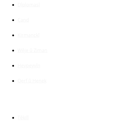
Dîplomasî
Çand
Kirmanckî
Wêje û Ziman
Hevpeyvîn
Qerf û Henek
Yên Din
Têkilî