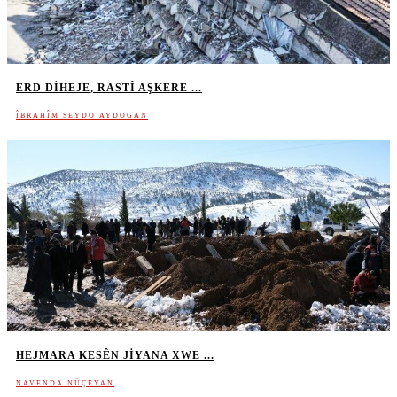
ERD DIHEJE, RASTÎ AŞKERE ...
ÎBRAHÎM SEYDO AYDOGAN
HEJMARA KESÊN JIYANA XWE ...
NAVENDA NÛÇEYAN