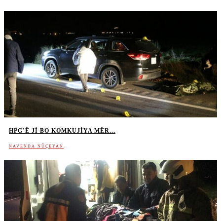
HPG’Ê JI BO KOMKUJIYA MÊR...
NAVENDA NÛÇEYAN