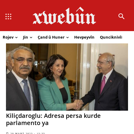
Rojev
Jin
Çand û Huner
Hevpeyvîn
Qunciknivîs
Se
Kiliçdaroglu: Adresa persa kurde
parlamento ya