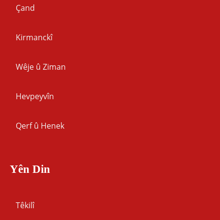
Çand
Kirmanckî
Wêje û Ziman
Hevpeyvîn
Qerf û Henek
Yên Din
Têkilî