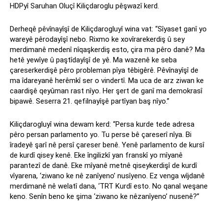
HDPyî Saruhan Oluçî Kiliçdaroglu pêşwazî kerd.
Derheqê pêvînayîşî de Kiliçdarogluyî wina vat: “Sîyaset ganî yo
wareyê pêrodayîşî nebo. Rixmo ke xovîrarekerdiş û sey
merdimanê medenî nîqaşkerdiş esto, çira ma pêro danê? Ma
hetê yewîye û paştîdayîşî de yê. Ma wazenê ke seba
çareserkerdişê pêro probleman pîya têbigêrê. Pêvînayîşî de
ma îdareyanê herêmkî ser o vindertî. Ma uca de arz ziwan ke
caardişê qeyûman rast nîyo. Her şert de ganî ma demokrasî
bipawê. Seserra 21. qefilnayîşê partîyan baş nîyo.”
Kiliçdarogluyî wina dewam kerd: “Persa kurde tede adresa
pêro persan parlamento yo. Tu perse bê çareserî nîya. Bi
îradeyê şarî nê persî çareser benê. Yenê parlamento de kursî
de kurdî qisey kenê. Eke îngilizkî yan franskî yo mîyanê
parantezî de danê. Eke mîyanê metnê qiseykerdişî de kurdî
vîyarena, ‘ziwano ke nê zanîyeno’ nusîyeno. Ez venga wîjdanê
merdimanê nê welatî dana, ‘TRT Kurdî esto. No qanal weşane
keno. Senîn beno ke şima ‘ziwano ke nêzanîyeno’ nusenê?”