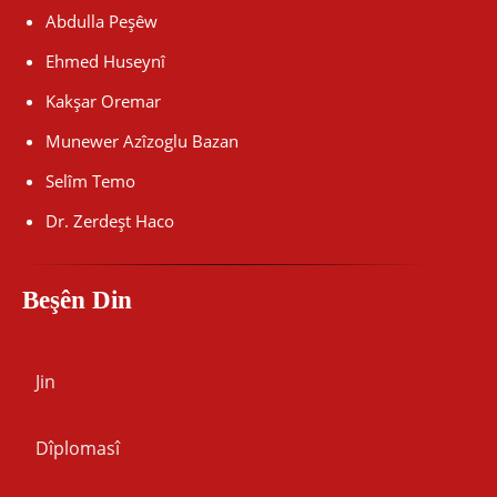
Abdulla Peşêw
Ehmed Huseynî
Kakşar Oremar
Munewer Azîzoglu Bazan
Selîm Temo
Dr. Zerdeşt Haco
Beşên Din
Jin
Dîplomasî