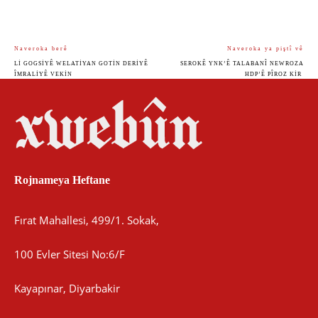
Naveroka berê
Naveroka ya piştî vê
LI GOGSIYÊ WELATIYAN GOTIN DERIYÊ
SEROKÊ YNK’Ê TALABANÎ NEWROZA
ÎMRALIYÊ VEKIN
HDP’Ê PÎROZ KIR
Rojnameya Heftane
Fırat Mahallesi, 499/1. Sokak,
100 Evler Sitesi No:6/F
Kayapınar, Diyarbakir