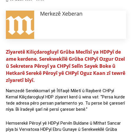
20 MART 2023 - 15:35
Merkezê Xeberan
Zîyaretê Kiliçdarogluyî Grûba Meclîsî ya HDPyî de
ame kerdene. Serekwekîlê Grûba CHPyî Ozgur Ozel
û Sekretera Pêroyî ya CHPyî Selîn Sayek Boke û
Hetkarê Serekê Pêroyî yê CHPyî Oguz Kaan zî tewrê
zîyaretî bîyî.
Namzedê Serekkomarî yê Îtîfaqê Miletî û Rayberê CHPyî
Kemal Kiliçdarogluyî HDP zîyaret kerd û wina vat: “Persa kurde
tede adresa pêro persan parlamento yo. Tu perse bê çareserî
nîya. Bi îradeyê şarî nê persî çareser benê.”
Hemserekê Pêroyî yê HDPyî Pervîn Buldane û Mîthat Sancar
pîya bi Vervatoxa HDPyî Ebru Gunaye û Serekwekîlê Grûba