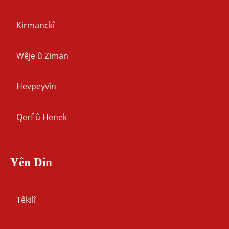
Kirmanckî
Wêje û Ziman
Hevpeyvîn
Qerf û Henek
Yên Din
Têkilî