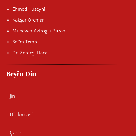
Ehmed Huseynî
Kakşar Oremar
Munewer Azîzoglu Bazan
Selîm Temo
Dr. Zerdeşt Haco
Beşên Din
Jin
Dîplomasî
Çand