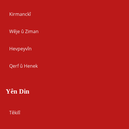
Kirmanckî
Wêje û Ziman
Hevpeyvîn
Qerf û Henek
Yên Din
Têkilî