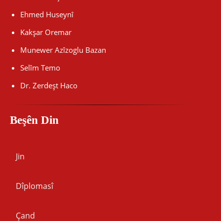
Ehmed Huseynî
Kakşar Oremar
Munewer Azîzoglu Bazan
Selîm Temo
Dr. Zerdeşt Haco
Beşên Din
Jin
Dîplomasî
Çand