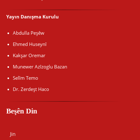
Yayın Danışma Kurulu
Abdulla Peşêw
Ehmed Huseynî
Kakşar Oremar
Munewer Azîzoglu Bazan
Selîm Temo
Dr. Zerdeşt Haco
Beşên Din
Jin