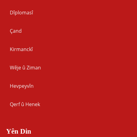
Dîplomasî
Çand
Kirmanckî
Wêje û Ziman
Hevpeyvîn
Qerf û Henek
Yên Din