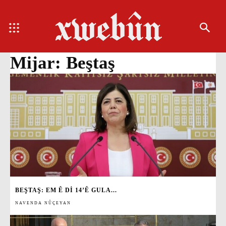
Mijar:
Beştaş
BEŞTAŞ: EM Ê DI 14’Ê GULA...
NAVENDA NÛÇEYAN