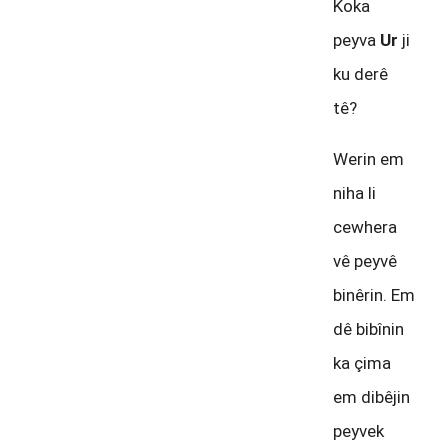
Koka
peyva
Ur
ji
ku derê
tê?
Werin em
niha li
cewhera
vê peyvê
binêrin. Em
dê bibînin
ka çima
em dibêjin
peyvek