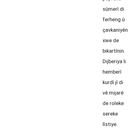
sûmerî di
ferheng û
çavkaniyên
xwe de
bikartînin.
Dijberiya li
hemberî
kurdî jî di
vê mijarê
de roleke
sereke
lîstiye.