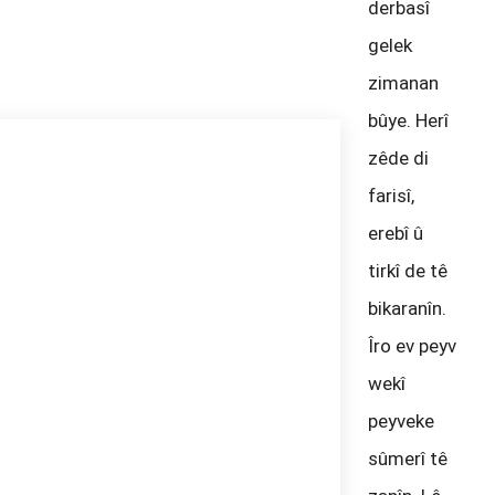
derbasî
gelek
zimanan
bûye. Herî
zêde di
farisî,
erebî û
tirkî de tê
bikaranîn.
Îro ev peyv
wekî
peyveke
sûmerî tê