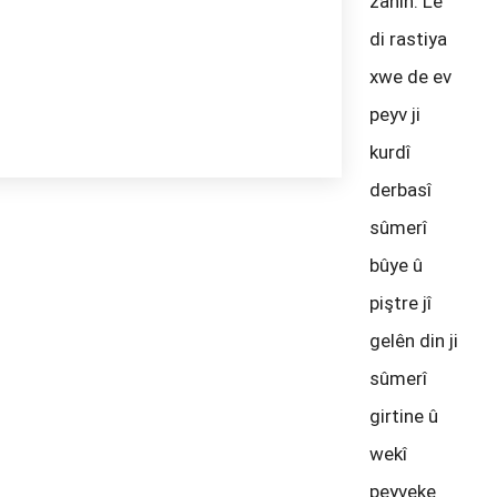
zanîn. Lê
di rastiya
xwe de ev
peyv ji
kurdî
derbasî
sûmerî
bûye û
piştre jî
gelên din ji
sûmerî
girtine û
wekî
peyveke