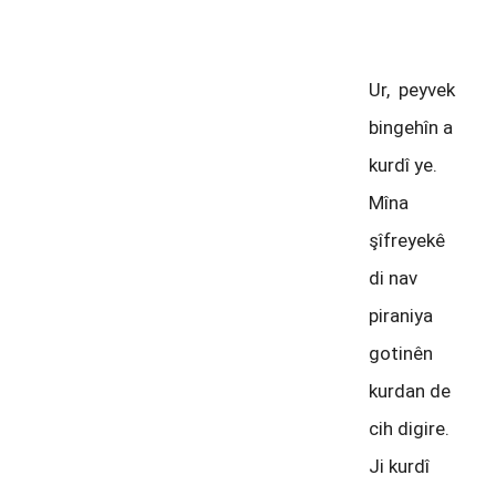
emû
Ur, peyvek
bingehîn a
kurdî ye.
Mîna
şîfreyekê
di nav
piraniya
gotinên
kurdan de
cih digire.
Ji kurdî