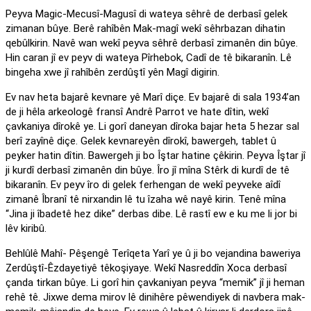
Peyva Magic-Mecusî-Magusî di wateya sêhrê de derbasî gelek
zimanan bûye. Berê rahîbên Mak-magî wekî sêhrbazan dihatin
qebûlkirin. Navê wan wekî peyva sêhrê derbasî zimanên din bûye.
Hin caran jî ev peyv di wateya Pîrhebok, Cadî de tê bikaranîn. Lê
bingeha xwe jî rahîbên zerdûştî yên Magî digirin.
Ev nav heta bajarê kevnare yê Marî diçe. Ev bajarê di sala 1934’an
de ji hêla arkeologê fransî Andrê Parrot ve hate dîtin, wekî
çavkaniya dîrokê ye. Li gorî daneyan dîroka bajar heta 5 hezar sal
berî zayînê diçe. Gelek kevnareyên dîrokî, bawergeh, tablet û
peyker hatin dîtin. Bawergeh ji bo Îştar hatine çêkirin. Peyva Îştar jî
ji kurdî derbasî zimanên din bûye. Îro jî mîna Stêrk di kurdî de tê
bikaranîn. Ev peyv îro di gelek ferhengan de wekî peyveke aîdî
zimanê Îbranî tê nirxandin lê tu îzaha wê nayê kirin. Tenê mîna
“Jina ji îbadetê hez dike” derbas dibe. Lê rastî ew e ku me li jor bi
lêv kiribû.
Behlûlê Mahî- Pêşengê Terîqeta Yarî ye û ji bo vejandina baweriya
Zerdûştî-Êzdayetiyê têkoşiyaye. Wekî Nasreddîn Xoca derbasî
çanda tirkan bûye. Li gorî hin çavkaniyan peyva “memik” jî ji heman
rehê tê. Jixwe dema mirov lê dinihêre pêwendiyek di navbera mak-