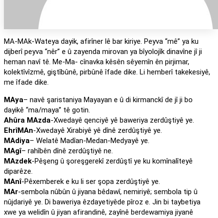
MA-MAk-Wateya dayik, afirîner lê bar kiriye. Peyva “mê” ya ku
dijberî peyva “nêr” e û zayenda mirovan ya bîyolojîk dinavîne jî ji
heman navî tê. Me-Ma- cînavka kêsên sêyemîn ên pirjimar,
kolektîvîzmê, giştîbûnê, pirbûnê îfade dike. Li hemberî takekesiyê,
me îfade dike.
MAya
– navê şaristaniya Mayayan e û di kirmanckî de jî ji bo
dayikê “ma/maya” tê gotin.
Ahûra MAzda
-Xwedayê qenciyê yê baweriya zerdûştiyê ye.
EhrîMAn
-Xwedayê Xirabiyê yê dînê zerdûştiyê ye.
MAdiya
– Welatê Madîan-Medan-Medyayê ye.
MAgî
– rahîbên dînê zerdûştiyê ne.
MAzdek
-Pêşeng û şoreşgerekî zerdûştî ye ku komînalîteyê
diparêze.
MAnî
-Pêxemberek e ku li ser şopa zerdûştiyê ye.
MAr
-sembola nûbûn û jiyana bêdawî, nemiriyê; sembola tip û
nûjdariyê ye. Di baweriya êzdayetiyêde pîroz e. Jin bi taybetiya
xwe ya welidîn û jiyan afirandinê, zayînê berdewamiya jiyanê