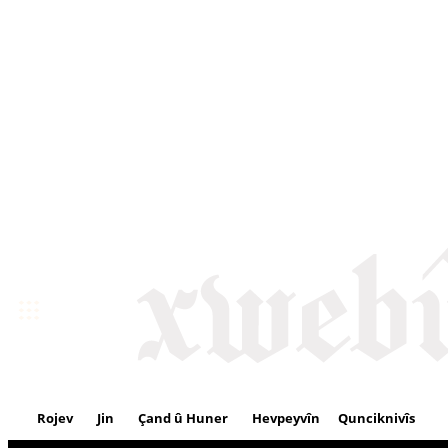
Rojev
Jin
Çand û Huner
Hevpeyvîn
Qunciknivîs
Se