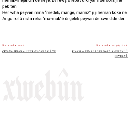
memik-mêjandin de heye. Ev rewş û lebat û kiryar li derdora jinê
pêk tên.
Her wiha peyvên mîna “medek, mange, mamiz” jî ji heman kokê ne.
Ango rol û rista reha “ma-mak”ê di gelek peyvan de xwe dide der.
Naveroka berê
Naveroka ya piştî vê
CIVANA JINAN – JINNEWS ÇAR SALÎ YE
PIYASE – ZEMA LI SER GAZA XWEZAYÎ Û
CEYRANÊ
Rojnameya Heftane