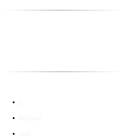
Mehmet Ali Ertaş
Yayın Danışma Kurulu
Abdulla Peşêw
Ehmed Huseynî
Kakşar Oremar
Munewer Azîzoglu Bazan
Selîm Temo
Dr. Zerdeşt Haco
Beşên Din
Jin
Dîplomasî
Çand