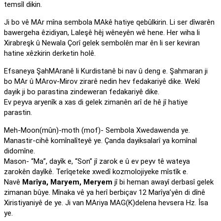
temsîl dikin.
Ji bo vê MAr mîna sembola MAkê hatiye qebûlkirin. Li ser dîwarên
bawergeha êzidiyan, Laleşê hêj wêneyên wê hene. Her wiha li
Xirabreşk û Newala Çorî gelek sembolên mar ên li ser keviran
hatine xêzkirin derketin holê.
Efsaneya ŞahMAranê li Kurdistanê bi nav û deng e. Şahmaran ji
bo MAr û MArov-Mirov zirarê nedin hev fedakariyê dike. Wekî
dayik ji bo parastina zindeweran fedakariyê dike.
Ev peyva aryenîk a xas di gelek zimanên arî de hê jî hatiye
parastin.
Meh-Moon(mûn)-moth (mof)- Sembola Xwedawenda ye.
Manastir-cihê komînalîteyê ye. Çanda dayiksalarî ya komînal
didomîne.
Mason- “Ma”, dayîk e, “Son” jî zarok e û ev peyv tê wateya
zarokên dayîkê. Terîqeteke xwedî kozmolojiyeke mîstîk e.
Navê
Marîya, Maryem, Meryem
jî bi heman awayî derbasî gelek
zimanan bûye. Mînaka vê ya herî berbiçav 12 Marîya’yên di dînê
Xiristiyaniyê de ye. Ji van MAriya MAG(K)delena hevsera Hz. Îsa
ye.