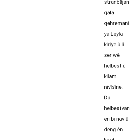
stranbêjan
qala
qehremani
ya Leyla
kiriye û li
ser wê
helbest û
kilam
nivîsîne.
Du
helbestvan
ên bi nav û
deng ên