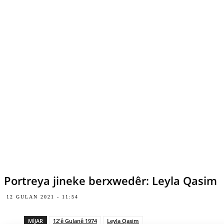
Portreya jineke berxwedêr: Leyla Qasim
12 GULAN 2021 - 11:54
MIJAR
12'ê Gulanê 1974
Leyla Qasim