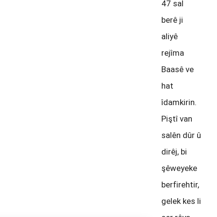
47 sal
berê ji
aliyê
rejîma
Baasê ve
hat
îdamkirin.
Piştî van
salên dûr û
dirêj, bi
şêweyeke
berfirehtir,
gelek kes li