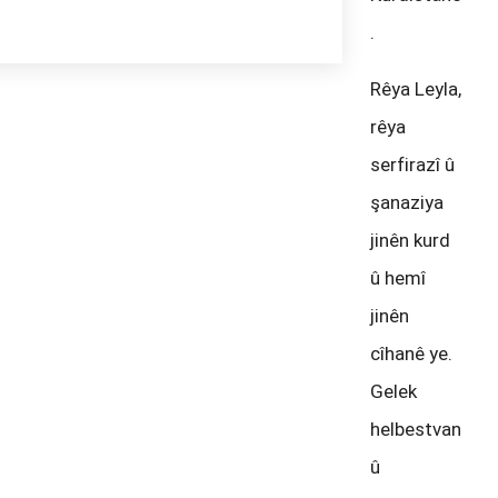
.
Rêya Leyla,
rêya
serfirazî û
şanaziya
jinên kurd
û hemî
jinên
cîhanê ye.
Gelek
helbestvan
û