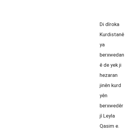
emû
Di dîroka
Kurdistanê
ya
berxwedan
ê de yek ji
hezaran
jinên kurd
yên
berxwedêr
jî Leyla
Qasim e.