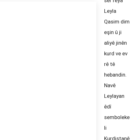
ser rêya
Leyla
Qasim dim
eşin û ji
aliyê jinên
kurd ve ev
rê tê
hebandin.
Navê
Leylayan
êdî
semboleke
li
Kurdistanê