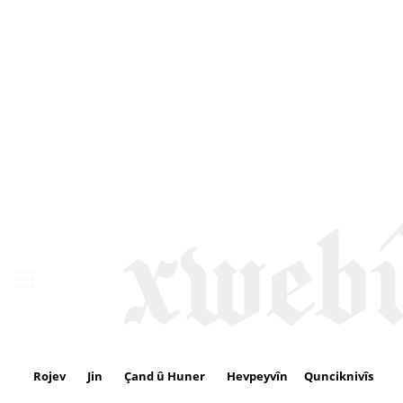
Rojev
Jin
Çand û Huner
Hevpeyvîn
Qunciknivîs
Se