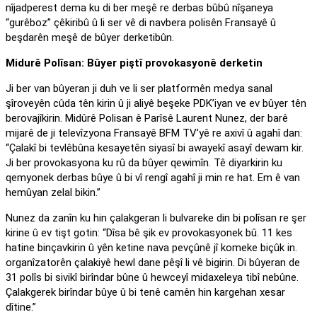
nîjadperest dema ku di ber meşê re derbas bûbû nîşaneya
“gurêboz” çêkiribû û li ser vê di navbera polisên Fransayê û
beşdarên meşê de bûyer derketibûn.
Midurê Polîsan: Bûyer piştî provokasyonê derketin
Ji ber van bûyeran ji duh ve li ser platformên medya sanal
şîroveyên cûda tên kirin û ji aliyê beşeke PDK’iyan ve ev bûyer tên
berovajîkirin. Midûrê Polisan ê Parîsê Laurent Nunez, der barê
mijarê de ji televîzyona Fransayê BFM TV’yê re axivî û agahî dan:
“Çalakî bi tevlêbûna kesayetên siyasî bi awayekî asayî dewam kir.
Ji ber provokasyona ku rû da bûyer qewimîn. Tê diyarkirin ku
qemyonek derbas bûye û bi vî rengî agahî ji min re hat. Em ê van
hemûyan zelal bikin.”
Nunez da zanîn ku hin çalakgeran li bulvareke din bi polîsan re şer
kirine û ev tişt gotin: “Dîsa bê şik ev provokasyonek bû. 11 kes
hatine binçavkirin û yên ketine nava pevçûnê jî komeke biçûk in.
organîzatorên çalakiyê hewl dane pêşî li vê bigirin. Di bûyeran de
31 polîs bi sivikî birîndar bûne û hewceyî midaxeleya tibî nebûne.
Çalakgerek birîndar bûye û bi tenê camên hin kargehan xesar
dîtine.”