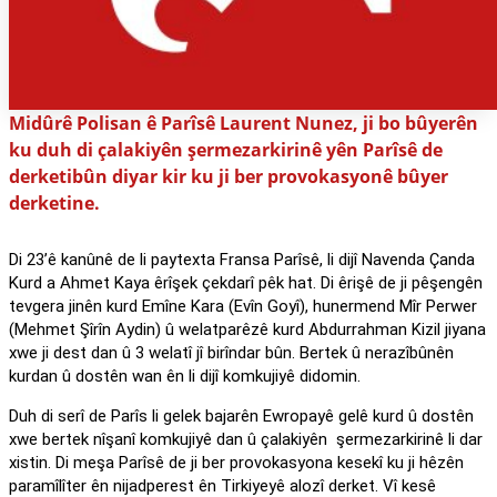
Midûrê Polisan ê Parîsê Laurent Nunez, ji bo bûyerên
ku duh di çalakiyên şermezarkirinê yên Parîsê de
derketibûn diyar kir ku ji ber provokasyonê bûyer
derketine.
Di 23’ê kanûnê de li paytexta Fransa Parîsê, li dijî Navenda Çanda
Kurd a Ahmet Kaya êrîşek çekdarî pêk hat. Di êrişê de ji pêşengên
tevgera jinên kurd Emîne Kara (Evîn Goyî), hunermend Mîr Perwer
(Mehmet Şîrîn Aydin) û welatparêzê kurd Abdurrahman Kizil jiyana
xwe ji dest dan û 3 welatî jî birîndar bûn. Bertek û nerazîbûnên
kurdan û dostên wan ên li dijî komkujiyê didomin.
Duh di serî de Parîs li gelek bajarên Ewropayê gelê kurd û dostên
xwe bertek nîşanî komkujiyê dan û çalakiyên şermezarkirinê li dar
xistin. Di meşa Parîsê de ji ber provokasyona kesekî ku ji hêzên
paramîlîter ên nijadperest ên Tirkiyeyê alozî derket. Vî kesê