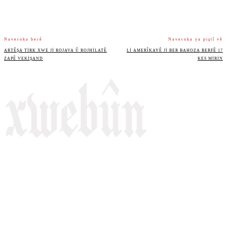
Naveroka berê
Naveroka ya piştî vê
ARTÊŞA TIRK XWE JI ROJAVA Û ROJHILATÊ
LI AMERÎKAYÊ JI BER BAHOZA BERFÊ 17
ZAPÊ VEKIŞAND
KES MIRIN
Rojnameya Heftane
Fırat Mahallesi, 499/1. Sokak,
100 Evler Sitesi No:6/F