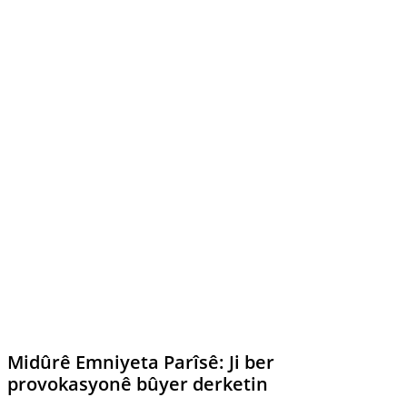
Midûrê Emniyeta Parîsê: Ji ber
provokasyonê bûyer derketin