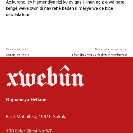
Ax kurdno, ev hişmendiya rizî ku ev qas ji jinan aciz e wê heta
kengê weke xwîn di nav rehê beden û mêjiyê we de bibe
desthilatdar.
Naveroka berê
Naveroka ya piştî vê
GOLIK, YANÎ ÇI?
TÊKOŞÎNA VERVA FAŞÎZM Û VECÎNITIŞÎ
Rojnameya Heftane
Fırat Mahallesi, 499/1. Sokak,
100 Evler Sitesi No:6/F