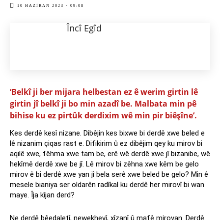
10 HAZIRAN 2023 - 09:08
Încî Egîd
‘Belkî ji ber mijara helbestan ez ê werim girtin lê
girtin jî belkî ji bo min azadî be. Malbata min pê
bihise ku ez pirtûk derdixim wê min pir biêşîne’.
Kes derdê kesî nizane. Dibêjin kes bixwe bi derdê xwe beled e
lê nizanim çiqas rast e. Difikirim û ez dibêjim qey ku mirov bi
aqilê xwe, fêhma xwe tam be, erê wê derdê xwe jî bizanibe, wê
hekîmê derdê xwe be jî. Lê mirov bi zêhna xwe kêm be gelo
mirov ê bi derdê xwe yan jî bela serê xwe beled be gelo? Min ê
mesele bianiya ser oldarên radîkal ku derdê her mirovî bi wan
maye. Îja kîjan derd?
Ne derdê bêedaletî, newekhevî, xîzanî û mafê mirovan. Derdê