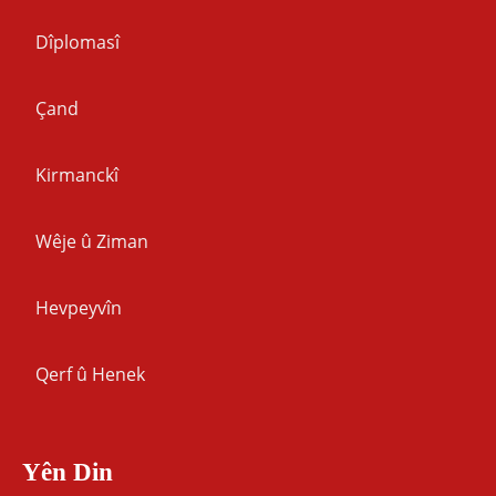
Dîplomasî
Çand
Kirmanckî
Wêje û Ziman
Hevpeyvîn
Qerf û Henek
Yên Din