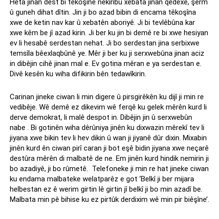
Heta jinan dest bi têkoşînê nekiribû xebata jinan qedexe, şerm
û guneh dihat dîtin. Jin ji bo azad bibin di encama têkoşîna
xwe de ketin nav kar û xebatên aboriyê. Ji bi tevlêbûna kar
xwe kêm be jî azad kirin. Ji ber ku jin bi demê re bi xwe hesiyan
ev li hesabê serdestan nehat. Ji bo serdestan jina serbixwe
temsîla bêexlaqbûnê ye. Mêr ji ber ku ji serxwebûna jinan aciz
in dibêjin cihê jinan mal e. Ev gotina mêran e ya serdestan e.
Divê kesên ku wiha difikirin bên tedawîkirin.
Carinan jineke ciwan li min digere û pirsgirêkên ku dijî ji min re
vedibêje. Wê demê ez dikevim wê ferqê ku gelek mêrên kurd li
derve demokrat, li malê despot in. Dibêjin jin û serxwebûn
nabe . Bi gotinên wiha dêrûniya jinên ku dixwazin mêrekî tev li
jiyana xwe bikin tev li hev dikin û wan ji jiyanê dûr dixin. Mixabin
jinên kurd ên ciwan pirî caran ji bot eşê bidin jiyana xwe neçarê
destûra mêrên di malbatê de ne. Em jinên kurd hindik nemirin ji
bo azadiyê, ji bo rûmetê. Telefoneke ji min re hat jineke ciwan
ku endama malbateke welatparêz e got ‘Belkî ji ber mijara
helbestan ez ê werim girtin lê girtin jî belkî ji bo min azadî be.
Malbata min pê bihise ku ez pirtûk derdixim wê min pir biêşîne’.