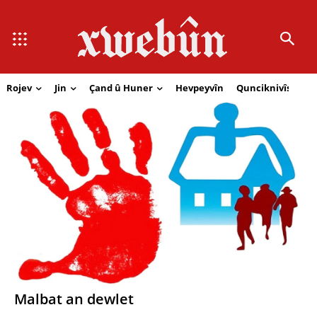
Rojev
Jin
Çand û Huner
Hevpeyvîn
Qunciknivîs
Se
Malbat an dewlet