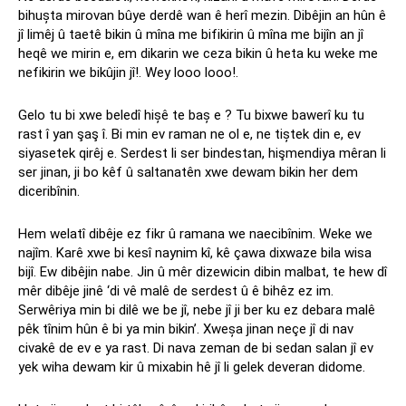
bihușta mirovan bûye derdê wan ê herî mezin. Dibêjin an hûn ê
jî limêj û taetê bikin û mîna me bifikirin û mîna me bijîn an jî
heqê we mirin e, em dikarin we ceza bikin û heta ku weke me
nefikirin we bikûjin jî!. Wey looo looo!.
Gelo tu bi xwe beledî hișê te baș e ? Tu bixwe bawerî ku tu
rast î yan şaş î. Bi min ev raman ne ol e, ne tiștek din e, ev
siyasetek qirêj e. Serdest li ser bindestan, hişmendiya mêran li
ser jinan, ji bo kêf û saltanatên xwe dewam bikin her dem
diceribînin.
Hem welatî dibêje ez fikr û ramana we naecibînim. Weke we
najîm. Karê xwe bi kesî naynim kî, kê çawa dixwaze bila wisa
bijî. Ew dibêjin nabe. Jin û mêr dizewicin dibin malbat, te hew dî
mêr dibêje jinê ‘di vê malê de serdest û ê bihêz ez im.
Serwêriya min bi dilê we be jî, nebe jî ji ber ku ez debara malê
pêk tînim hûn ê bi ya min bikin’. Xweșa jinan neçe jî di nav
civakê de ev e ya rast. Di nava zeman de bi sedan salan jî ev
yek wiha dewam kir û mixabin hê jî li gelek deveran didome.