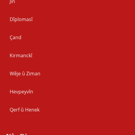
Jin
Dîplomasî
Çand
Kirmanckî
Wêje û Ziman
Hevpeyvîn
Qerf û Henek