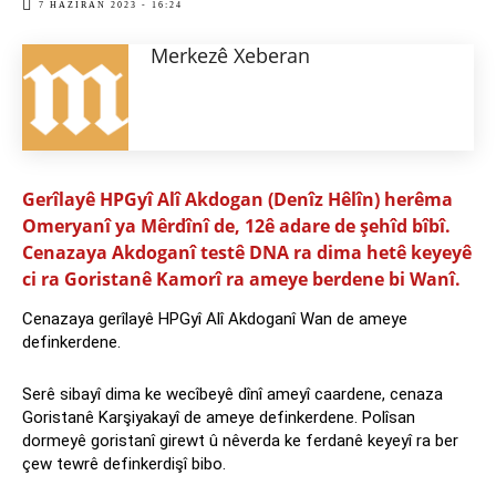
7 HAZIRAN 2023 - 16:24
Merkezê Xeberan
Gerîlayê HPGyî Alî Akdogan (Denîz Hêlîn) herêma
Omeryanî ya Mêrdînî de, 12ê adare de şehîd bîbî.
Cenazaya Akdoganî testê DNA ra dima hetê keyeyê
ci ra Goristanê Kamorî ra ameye berdene bi Wanî.
Cenazaya gerîlayê HPGyî Alî Akdoganî Wan de ameye
definkerdene.
Serê sibayî dima ke wecîbeyê dînî ameyî caardene, cenaza
Goristanê Karşiyakayî de ameye definkerdene. Polîsan
dormeyê goristanî girewt û nêverda ke ferdanê keyeyî ra ber
çew tewrê definkerdişî bibo.