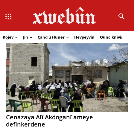
Rojev
Jin
Çand û Huner
Hevpeyvîn
Qunciknivîs
Se
Cenazaya Alî Akdoganî ameye
definkerdene