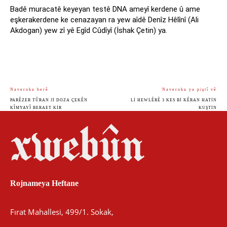
Badê muracatê keyeyan testê DNA ameyî kerdene û ame
eşkerakerdene ke cenazayan ra yew aîdê Denîz Hêlînî (Ali
Akdogan) yew zî yê Egîd Cûdîyî (İshak Çetin) ya.
Naveroka berê
Naveroka ya piştî vê
PARÊZER TÛRAN JI DOZA ÇEKÊN
LI HEWLÊRÊ 3 KES BI KÊRAN HATIN
KÎMYAYÎ BERAET KIR
KUŞTIN
Rojnameya Heftane
Fırat Mahallesi, 499/1. Sokak,