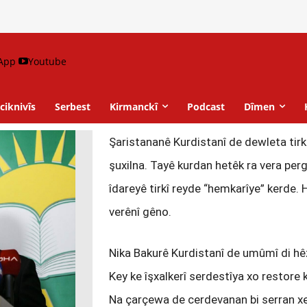
App
Youtube
ciknivîs
Serbest
Kirmanckî
Podcast
Dîmen
Şaristananê Kurdistanî de dewleta tirk
şuxilna. Tayê kurdan hetêk ra vera per
îdareyê tirkî reyde “hemkarîye” kerde
verênî gêno.
Nika Bakurê Kurdistanî de umûmî di hê
Key ke îşxalkerî serdestîya xo restore
Na çarçewa de cerdevanan bi serran xe