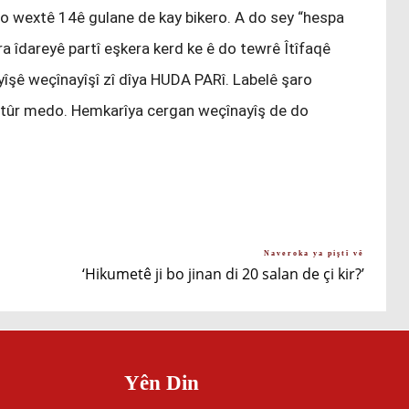
do wextê 14ê gulane de kay bikero. A do sey “hespa
a îdareyê partî eşkera kerd ke ê do tewrê Îtîfaqê
yîşê weçînayîşî zî dîya HUDA PARî. Labelê şaro
stûr medo. Hemkarîya cergan weçînayîş de do
Naveroka ya piştî vê
‘Hikumetê ji bo jinan di 20 salan de çi kir?’
Yên Din