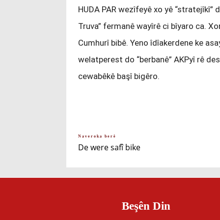
HUDA PAR wezîfeyê xo yê “stratejîkî” 
Truva” fermanê wayîrê ci bîyaro ca. Xor
Cumhurî bibê. Yeno îdîakerdene ke asa
welatperest do “berbanê” AKPyî rê de
cewabêkê başî bigêro.
Naveroka berê
De were safî bike
Beşên Din