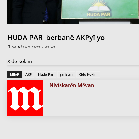
HUDA PAR berbanê AKPyî yo
30 NÎSAN 2023 - 09:43
Xido Kokim
MIJAR
AKP
Huda-Par
şaristan
Xido Kokim
Nivîskarên Mêvan
PARVE BIKE