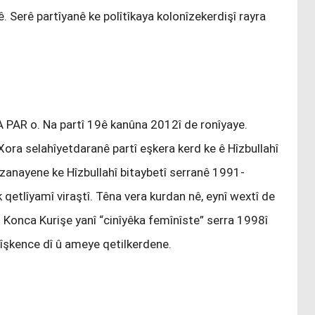
nê. Serê partîyanê ke polîtîkaya kolonîzekerdişî rayra
AR o. Na partî 19ê kanûna 2012î de ronîyaye.
 Xora selahîyetdaranê partî eşkera kerd ke ê Hîzbullahî
 zanayene ke Hîzbullahî bitaybetî serranê 1991-
qetlîyamî viraştî. Têna vera kurdan nê, eynî wextî de
 Konca Kurişe yanî “cinîyêka femînîste” serra 1998î
 îşkence dî û ameye qetilkerdene.