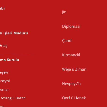
ibi
Jin
Dîplomasî
ı işleri Müdürü
Çand
Ertaş
Kirmanckî
şma Kurulu
Wêje û Ziman
Peşêw
seynî
Hevpeyvîn
remar
Qerf û Henek
Azîzoglu Bazan
mo