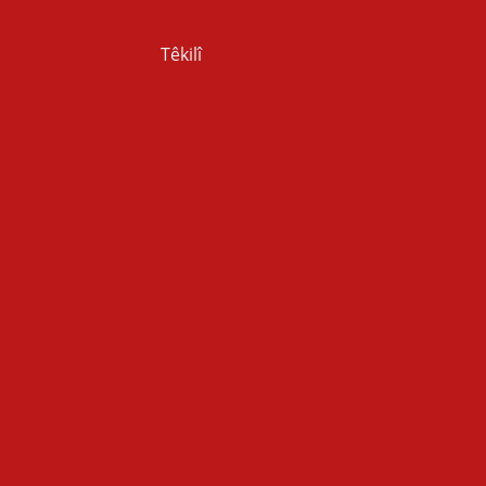
Têkilî