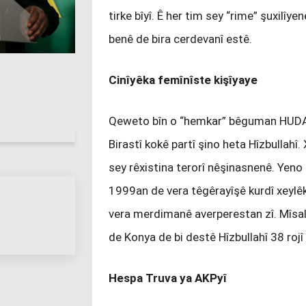
tirke bîyî. Ê her tim sey “rime” şuxilîye
benê de bira cerdevanî estê.
Cinîyêka femînîste kişîyaye
Qeweto bîn o “hemkar” bêguman HUDA P
Birastî kokê partî şino heta Hîzbullahî.
sey rêxistina terorî nêşinasnenê. Yeno
1999an de vera têgêrayîşê kurdî xeylêk 
vera merdimanê averperestan zî. Mîsal
de Konya de bi destê Hîzbullahî 38 rojî
Hespa Truva ya AKPyî