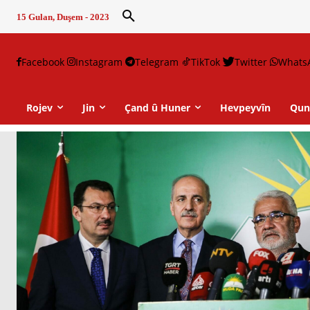
15 Gulan, Duşem - 2023
Facebook
Instagram
Telegram
TikTok
Twitter
Whats
Rojev
Jin
Çand û Huner
Hevpeyvîn
Qun