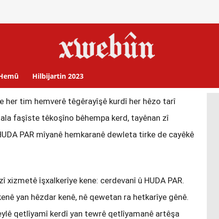
Hemû
Hilbijartin 2023
e her tim hemverê têgêrayîşê kurdî her hêzo tarî
gala faşîste têkoşîno bêhempa kerd, tayênan zî
. HUDA PAR mîyanê hemkaranê dewleta tirke de cayêkê
zî xizmetê îşxalkerîye kene: cerdevanî û HUDA PAR.
 kenê yan hêzdar kenê, nê qewetan ra hetkarîye gênê.
ylê qetlîyamî kerdî yan tewrê qetlîyamanê artêşa