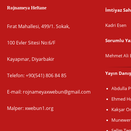
Rojnameya Heftane
İmtiyaz Sah
Kadri Esen
Fırat Mahallesi, 499/1. Sokak,
Sorumlu Yaz
100 Evler Sitesi No:6/F
Mehmet Ali 
Kayapınar, Diyarbakir
Yayın Danı
Telefon: +90(541) 806 84 85
Abdulla 
E-mail:
rojnameyaxwebun@gmail.com
Ehmed Hu
Malper: xwebun1.org
Kakşar O
Munewer 
Selîm Te