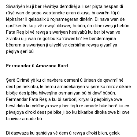
Siwariyên ku ji ber rêwitiya demdirêj a li ser pişta hespan di
rûyê wan de şopa westaneke giran dixuya, bi awirên tûj û
lêpirsîner li qelabalix û rojnamegeran dinêrîn. Di nava wan de
qasî kesên ku ji vê rewşê dilxweş hebûn, ên dilnexweş jî hebûn.
Fata Reş bi vê rewşa siwariyan hesiyabû ku ber bi wan ve
zivirîbû û ji wan re gotibû ku ‘rawestin.’ Ev bendemayîna
bêaram a siwariyan ji aliyekî ve derbirîna rewşa giyanî ya
pêşiya şerî bû.
Fermandar û Amazona Kurd
Şerê Qirimê yê ku di navbera osmanî û ûrisan de qewimî hê
dest pê nekiribû, lê hemû amadekariyên vî şerê ku mirov dikare
bibêje destpêka hilweşîna osmaniyan bû bi dawî bûbûn.
Fermandar Fata Reş a ku bi serborî, kiryar û pêşbîniya xwe
hewl dida ku yekîneya xwe ji her tiştî re amade bike berê ku ev
pêvajoya dîrokî dest pê bike ji bo ku bikaribe dîroka xwe bi xwe
binivîse amade bû.
Bi daxwaza ku şahidiya vê dem û rewşa dîrokî bikin, gelek