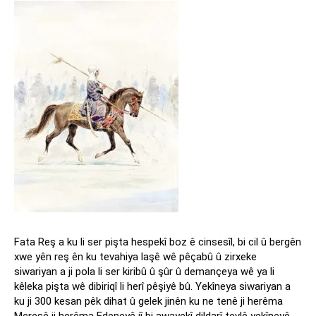
Fata Reş a ku li ser pişta hespekî boz ê cinsesîl, bi cil û bergên
xwe yên reş ên ku tevahiya laşê wê pêçabû û zirxeke
siwariyan a ji pola li ser kiribû û şûr û demançeya wê ya li
kêleka pişta wê dibiriqî li herî pêşiyê bû. Yekîneya siwariyan a
ku ji 300 kesan pêk dihat û gelek jinên ku ne tenê ji herêma
Mereşê ji herêma Edeneyê jî bi awayekî dildarî tevlê yekîneyê