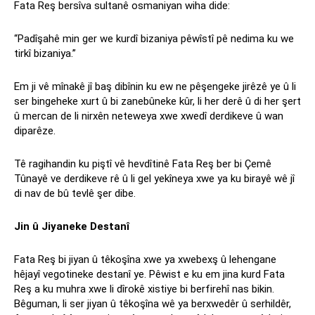
Fata Reş bersîva sultanê osmaniyan wiha dide:
“Padîşahê min ger we kurdî bizaniya pêwîstî pê nedima ku we
tirkî bizaniya.”
Em ji vê mînakê jî baş dibînin ku ew ne pêşengeke jirêzê ye û li
ser bingeheke xurt û bi zanebûneke kûr, li her derê û di her şert
û mercan de li nirxên neteweya xwe xwedî derdikeve û wan
diparêze.
Tê ragihandin ku piştî vê hevdîtinê Fata Reş ber bi Çemê
Tûnayê ve derdikeve rê û li gel yekîneya xwe ya ku birayê wê jî
di nav de bû tevlê şer dibe.
Jin û Jiyaneke Destanî
Fata Reş bi jiyan û têkoşîna xwe ya xwebexş û lehengane
hêjayî vegotineke destanî ye. Pêwist e ku em jina kurd Fata
Reş a ku muhra xwe li dîrokê xistiye bi berfirehî nas bikin.
Bêguman, li ser jiyan û têkoşîna wê ya berxwedêr û serhildêr,