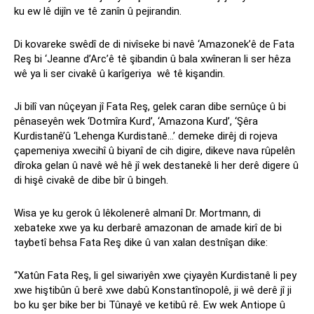
ku ew lê dijîn ve tê zanîn û pejirandin.
Di kovareke swêdî de di nivîseke bi navê ‘Amazonek’ê de Fata
Reş bi ‘Jeanne d’Arc’ê tê şibandin û bala xwîneran li ser hêza
wê ya li ser civakê û karîgeriya wê tê kişandin.
Ji bilî van nûçeyan jî Fata Reş, gelek caran dibe sernûçe û bi
pênaseyên wek ‘Dotmîra Kurd’, ‘Amazona Kurd’, ‘Şêra
Kurdistanê’û ‘Lehenga Kurdistanê…’ demeke dirêj di rojeva
çapemeniya xwecihî û biyanî de cih digire, dikeve nava rûpelên
dîroka gelan û navê wê hê jî wek destanekê li her derê digere û
di hişê civakê de dibe bîr û bingeh.
Wisa ye ku gerok û lêkolenerê almanî Dr. Mortmann, di
xebateke xwe ya ku derbarê amazonan de amade kirî de bi
taybetî behsa Fata Reş dike û van xalan destnîşan dike:
“Xatûn Fata Reş, li gel siwariyên xwe çiyayên Kurdistanê li pey
xwe hiştibûn û berê xwe dabû Konstantînopolê, ji wê derê jî ji
bo ku şer bike ber bi Tûnayê ve ketibû rê. Ew wek Antiope û