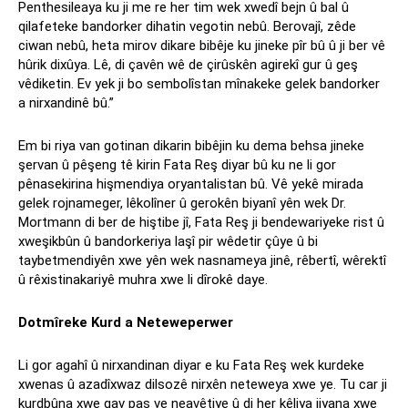
Penthesileaya ku ji me re her tim wek xwedî bejn û bal û
qilafeteke bandorker dihatin vegotin nebû. Berovajî, zêde
ciwan nebû, heta mirov dikare bibêje ku jineke pîr bû û ji ber vê
hûrik dixûya. Lê, di çavên wê de çirûskên agirekî gur û geş
vêdiketin. Ev yek ji bo sembolîstan mînakeke gelek bandorker
a nirxandinê bû.”
Em bi riya van gotinan dikarin bibêjin ku dema behsa jineke
şervan û pêşeng tê kirin Fata Reş diyar bû ku ne li gor
pênasekirina hişmendiya oryantalistan bû. Vê yekê mirada
gelek rojnameger, lêkolîner û gerokên biyanî yên wek Dr.
Mortmann di ber de hiştibe jî, Fata Reş ji bendewariyeke rist û
xweşikbûn û bandorkeriya laşî pir wêdetir çûye û bi
taybetmendiyên xwe yên wek nasnameya jinê, rêbertî, wêrektî
û rêxistinakariyê muhra xwe li dîrokê daye.
Dotmîreke Kurd a Neteweperwer
Li gor agahî û nirxandinan diyar e ku Fata Reş wek kurdeke
xwenas û azadîxwaz dilsozê nirxên neteweya xwe ye. Tu car ji
kurdbûna xwe gav paş ve neavêtiye û di her kêliya jiyana xwe