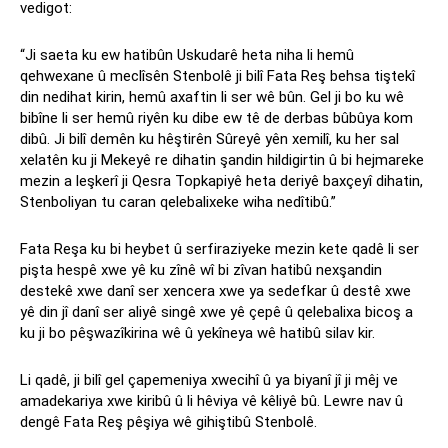
vedigot:
“Ji saeta ku ew hatibûn Uskudarê heta niha li hemû
qehwexane û meclîsên Stenbolê ji bilî Fata Reş behsa tiştekî
din nedihat kirin, hemû axaftin li ser wê bûn. Gel ji bo ku wê
bibîne li ser hemû riyên ku dibe ew tê de derbas bûbûya kom
dibû. Ji bilî demên ku hêştirên Sûreyê yên xemilî, ku her sal
xelatên ku ji Mekeyê re dihatin şandin hildigirtin û bi hejmareke
mezin a leşkerî ji Qesra Topkapiyê heta deriyê baxçeyî dihatin,
Stenboliyan tu caran qelebalixeke wiha nedîtibû.”
Fata Reşa ku bi heybet û serfiraziyeke mezin kete qadê li ser
pişta hespê xwe yê ku zînê wî bi zîvan hatibû nexşandin
destekê xwe danî ser xencera xwe ya sedefkar û destê xwe
yê din jî danî ser aliyê singê xwe yê çepê û qelebalixa bicoş a
ku ji bo pêşwazîkirina wê û yekîneya wê hatibû silav kir.
Li qadê, ji bilî gel çapemeniya xwecihî û ya biyanî jî ji mêj ve
amadekariya xwe kiribû û li hêviya vê kêliyê bû. Lewre nav û
dengê Fata Reş pêşiya wê gihiştibû Stenbolê.