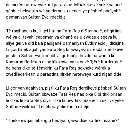
de nirxên neteweya kurd parastine. Mînakeke vê yekê ya herî
şênber helwesta wê ya dema ku derketiye pêşberî padîşahê
osmaniyan Sultan Evdilmecîd e.
Tê ragihandin ku, li gel hatina Fata Reş a Stenbolê, cihgirtina
wê ya di tevahî çapemeniya cîhanê de û ewqas eleqeya ku ji
aliye gel ve dîtî bala padîşahê osmaniyan Evdilmecîd jî dikişîne.
Li gor hinek agahiyan Fata Reş bi awayekî mirêsdar derdikeve
pêşberî Sultan Evdilmecîd. Ji gotûbêja hevdîtina wan a ku
Kamuran Bedirxan di pirtûka xwe ya bi navê ‘Şêrê Kurdistanê’
de behs dike tê fêmkirin ku Fata Reş sekneke wêrek a
xwedîlêderketin û parastina nirxên neteweya kurd nîşan dide.
Li gor van agahiyan, piştî ku Fata Reş derdikeve pêşberî Sultan
Evdilmecîd, Sultan dixwaze Fata Reş nas bike û bi tirkî pirsan
lê dike; lê Fata Reş diyar dike ku ew tirkî nizane. Li ser vê yekê
Sultan Evdilmecîd ecêbmayî dimîne û dibêje:
“Jineke ewqas leheng û hestyar çawa dibe ku tirkî nizane?”