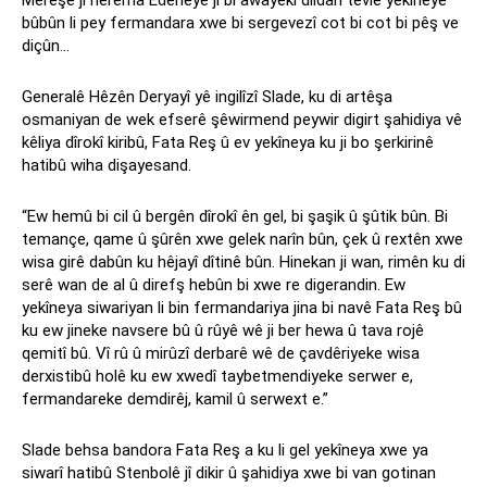
bûbûn li pey fermandara xwe bi sergevezî cot bi cot bi pêş ve
diçûn…
Generalê Hêzên Deryayî yê ingilîzî Slade, ku di artêşa
osmaniyan de wek efserê şêwirmend peywir digirt şahidiya vê
kêliya dîrokî kiribû, Fata Reş û ev yekîneya ku ji bo şerkirinê
hatibû wiha dişayesand.
“Ew hemû bi cil û bergên dîrokî ên gel, bi şaşik û şûtik bûn. Bi
temançe, qame û şûrên xwe gelek narîn bûn, çek û rextên xwe
wisa girê dabûn ku hêjayî dîtinê bûn. Hinekan ji wan, rimên ku di
serê wan de al û direfş hebûn bi xwe re digerandin. Ew
yekîneya siwariyan li bin fermandariya jina bi navê Fata Reş bû
ku ew jineke navsere bû û rûyê wê ji ber hewa û tava rojê
qemitî bû. Vî rû û mirûzî derbarê wê de çavdêriyeke wisa
derxistibû holê ku ew xwedî taybetmendiyeke serwer e,
fermandareke demdirêj, kamil û serwext e.”
Slade behsa bandora Fata Reş a ku li gel yekîneya xwe ya
siwarî hatibû Stenbolê jî dikir û şahidiya xwe bi van gotinan