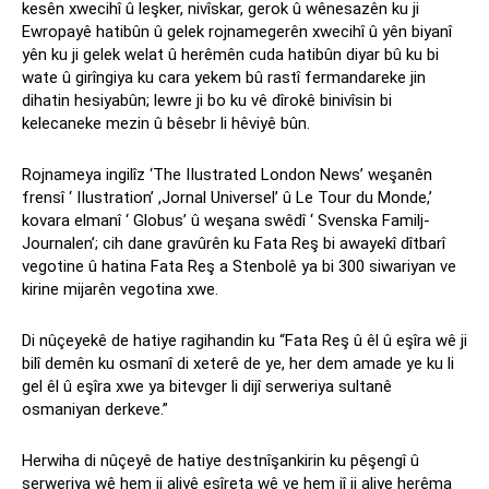
kesên xwecihî û leşker, nivîskar, gerok û wênesazên ku ji
Ewropayê hatibûn û gelek rojnamegerên xwecihî û yên biyanî
yên ku ji gelek welat û herêmên cuda hatibûn diyar bû ku bi
wate û girîngiya ku cara yekem bû rastî fermandareke jin
dihatin hesiyabûn; lewre ji bo ku vê dîrokê binivîsin bi
kelecaneke mezin û bêsebr li hêviyê bûn.
Rojnameya ingilîz ‘The IIustrated London News’ weşanên
frensî ‘ IIustration’ ,Jornal Universel’ û Le Tour du Monde,’
kovara elmanî ‘ Globus’ û weşana swêdî ‘ Svenska Familj-
Journalen’; cih dane gravûrên ku Fata Reş bi awayekî dîtbarî
vegotine û hatina Fata Reş a Stenbolê ya bi 300 siwariyan ve
kirine mijarên vegotina xwe.
Di nûçeyekê de hatiye ragihandin ku “Fata Reş û êl û eşîra wê ji
bilî demên ku osmanî di xeterê de ye, her dem amade ye ku li
gel êl û eşîra xwe ya bitevger li dijî serweriya sultanê
osmaniyan derkeve.”
Herwiha di nûçeyê de hatiye destnîşankirin ku pêşengî û
serweriya wê hem ji aliyê eşîreta wê ve hem jî ji aliye herêma