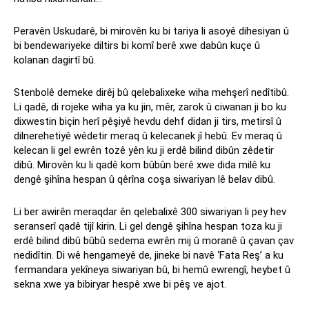
Peravên Uskudarê, bi mirovên ku bi tariya li asoyê dihesiyan û
bi bendewariyeke diltirs bi komî berê xwe dabûn kuçe û
kolanan dagirtî bû.
Stenbolê demeke dirêj bû qelebalixeke wiha mehşerî nedîtibû.
Li qadê, di rojeke wiha ya ku jin, mêr, zarok û ciwanan ji bo ku
dixwestin biçin herî pêşiyê hevdu dehf didan ji tirs, metirsî û
dilnerehetiyê wêdetir meraq û kelecanek jî hebû. Ev meraq û
kelecan li gel ewrên tozê yên ku ji erdê bilind dibûn zêdetir
dibû. Mirovên ku li qadê kom bûbûn berê xwe dida milê ku
dengê şihîna hespan û qêrîna coşa siwariyan lê belav dibû.
Li ber awirên meraqdar ên qelebalixê 300 siwariyan li pey hev
seranserî qadê tijî kirin. Li gel dengê şihîna hespan toza ku ji
erdê bilind dibû bûbû sedema ewrên mij û moranê û çavan çav
nedidîtin. Di wê hengameyê de, jineke bi navê ‘Fata Reş’ a ku
fermandara yekîneya siwariyan bû, bi hemû ewrengî, heybet û
sekna xwe ya bibiryar hespê xwe bi pêş ve ajot.