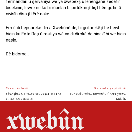
fermandarî û şervaniya wê ya xwebexş û lehengane zêdetir
bisekinin, lewre ne ku bi rûpelan bi pirtûkan jî tişt bên gotin û
nivîsîn dîsa jî têrê nake…
Em ê di hejmareke din a Xwebûnê de, bi gotarekê jî be hewl
bidin ku Fata Reş û rastiya wê ya di dîrokê de hinekî bi we bidin
nasîn.
Dê bidome…
Naveroka berê
Naveroka ya piştî vê
TÊKOŞÎNA MALBATA ŞENYAŞAR 800 ROJ
ENCAMÊN TÛRA DUYEMÎN Û WERÇERXA
LI PEY XWE HIŞTIN
KRÎTÎK