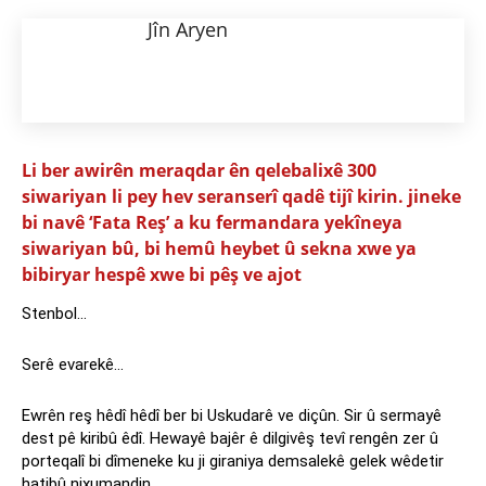
Jîn Aryen
Li ber awirên meraqdar ên qelebalixê 300
siwariyan li pey hev seranserî qadê tijî kirin. jineke
bi navê ‘Fata Reş’ a ku fermandara yekîneya
siwariyan bû, bi hemû heybet û sekna xwe ya
bibiryar hespê xwe bi pêş ve ajot
Stenbol…
Serê evarekê…
Ewrên reş hêdî hêdî ber bi Uskudarê ve diçûn. Sir û sermayê
dest pê kiribû êdî. Hewayê bajêr ê dilgivêş tevî rengên zer û
porteqalî bi dîmeneke ku ji giraniya demsalekê gelek wêdetir
hatibû nixumandin…