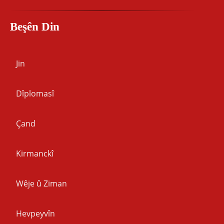
Beşên Din
Jin
Dîplomasî
Çand
Kirmanckî
Wêje û Ziman
Hevpeyvîn