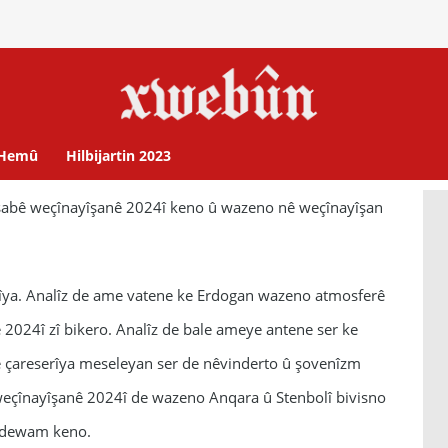
Hemû
Hilbijartin 2023
abê weçînayîşanê 2024î keno û wazeno nê weçînayîşan
îya. Analîz de ame vatene ke Erdogan wazeno atmosferê
 2024î zî bikero. Analîz de bale ameye antene ser ke
 çareserîya meseleyan ser de nêvinderto û şovenîzm
weçînayîşanê 2024î de wazeno Anqara û Stenbolî bivisno
rê dewam keno.