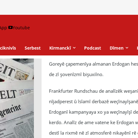
App
Youtube
ciknivîs
Serbest
Kirmanckî
Podcast
Dîmen
Goreyê çapemenîya almanan Erdogan hes
de zî şovenîzmî bişuxilno.
Frankfurter Rundschau de analîzêk weşan
nîjadperest û îslamî derbazê weçînayîşanê
Erdoganî kampanyaya xo ya weçînayîşî de
kerdo. Analîz de ame vatene ke Erdogan 
destî la rixmê nê zî atmosferê nikayênî 