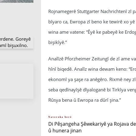
Rojnamegerê Stuttgarter Nachrichtenî zî 
bîyaro ca, Ewropa zî beno ke tewirê xo yê
wina ame vatene: “Êyê ke pabeyê ke Erdo
erdene. Goreyê
bişikîyê.”
amî bişuxilno.
Analîzê Pforzheimer Zeitungî de zî ame v
hînî biqedê. Analîz wina dewam keno: “Erd
ekonomî ya şaşe ra anêgêro. Rixmê ney zî
seba qedînayîşê dîyaloganê bi Tirkîya ve
Rûsya bena û Ewropa ra dûrî şina.”
Naveroka berê
Di Pêşangeha Şêwekariyê ya Rojava de
û hunera jinan