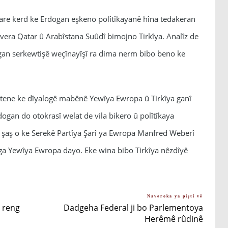
pare kerd ke Erdogan eşkeno polîtîkayanê hîna tedakeran
 vera Qatar û Arabîstana Suûdî bimojno Tirkîya. Analîz de
gan serkewtişê weçînayîşî ra dima nerm bibo beno ke
atene ke dîyalogê mabênê Yewîya Ewropa û Tirkîya ganî
ogan do otokrasî welat de vila bikero û polîtîkaya
 şaş o ke Serekê Partîya Şarî ya Ewropa Manfred Weberî
nga Yewîya Ewropa dayo. Eke wina bibo Tirkîya nêzdîyê
Naveroka ya piştî vê
 reng
Dadgeha Federal ji bo Parlementoya
Herêmê rûdinê