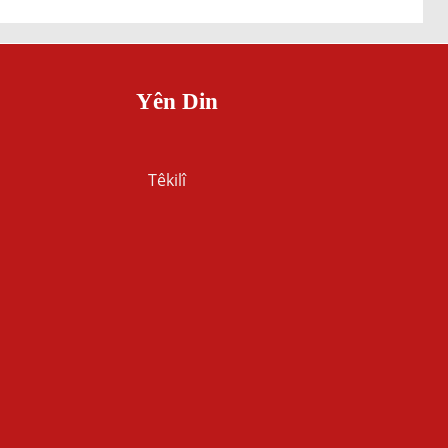
Yên Din
Têkilî