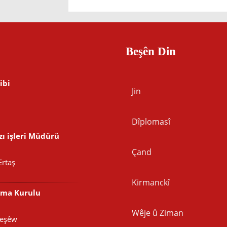
Beşên Din
ibi
Jin
Dîplomasî
ı işleri Müdürü
Çand
Ertaş
Kirmanckî
şma Kurulu
Wêje û Ziman
Peşêw