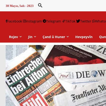
30 Mayıs, Salı - 2023
Facebook
Instagram
Telegram
TikTok
Twitter
Whats
Rojev
Jin
Çand û Huner
Hevpeyvîn
Qun