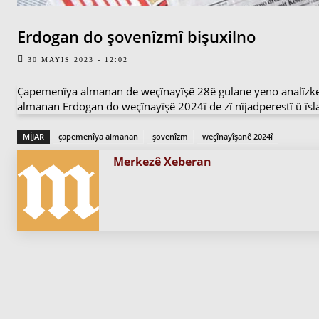
Erdogan do şovenîzmî bişuxilno
30 MAYIS 2023 - 12:02
Çapemenîya almanan de weçînayîşê 28ê gulane yeno analîzk
almanan Erdogan do weçînayîşê 2024î de zî nîjadperestî û îsl
MIJAR
çapemenîya almanan
şovenîzm
weçînayîşanê 2024î
Merkezê Xeberan
PARVE BIKE