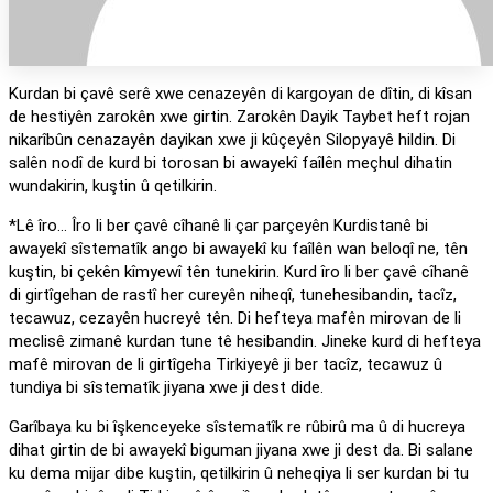
Kurdan bi çavê serê xwe cenazeyên di kargoyan de dîtin, di kîsan
de hestiyên zarokên xwe girtin. Zarokên Dayik Taybet heft rojan
nikarîbûn cenazayên dayikan xwe ji kûçeyên Silopyayê hildin. Di
salên nodî de kurd bi torosan bi awayekî faîlên meçhul dihatin
wundakirin, kuştin û qetilkirin.
*Lê îro… Îro li ber çavê cîhanê li çar parçeyên Kurdistanê bi
awayekî sîstematîk ango bi awayekî ku faîlên wan beloqî ne, tên
kuştin, bi çekên kîmyewî tên tunekirin. Kurd îro li ber çavê cîhanê
di girtîgehan de rastî her cureyên niheqî, tunehesibandin, tacîz,
tecawuz, cezayên hucreyê tên. Di hefteya mafên mirovan de li
meclisê zimanê kurdan tune tê hesibandin. Jineke kurd di hefteya
mafê mirovan de li girtîgeha Tirkiyeyê ji ber tacîz, tecawuz û
tundiya bi sîstematîk jiyana xwe ji dest dide.
Garîbaya ku bi îşkenceyeke sîstematîk re rûbirû ma û di hucreya
dihat girtin de bi awayekî biguman jiyana xwe ji dest da. Bi salane
ku dema mijar dibe kuştin, qetilkirin û neheqiya li ser kurdan bi tu