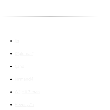
Selîm Temo
Dr. Zerdeşt Haco
Beşên Din
Jin
Dîplomasî
Çand
Kirmanckî
Wêje û Ziman
Hevpeyvîn