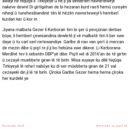
awayî ne hiqûqa li Tirkiyeyê û ne jî ya dewletên navneteweyî
nakeve dewrê Di girtîgehan de bi hezaran kurd rastî hemû cureyên
niheqî û tunehesibandinê tên lê hêzên navneteweyî li hemberî
kurdan ker û kor in.
Jiyana malbata Gezer li Kerboran tim bi şer û pevçûnan derbas
bûye, li hemberî çewisandina dewletê jî vê malbatê tim li ber xwe
daye û tu carî serî netewandiye. Garîbe di nav van şert û mercan
de mezin dibe û pişt re jî ji bo hebûna xwe dikeve. Li Kerborana
Merdînê tev li xebatên DBP’yê dibe. Piştî wê di 2016’an de tê girtin
û cezayê muebbete giran lê tê birîn. Wisa xuyaye ku dilê hiqûqa
Tirkiyeyê lê rehet nabûye ku di ser mûebbeta giran de 21 sal
cezayekî din jî lê tê birîn. Çîroka Garîbe Gezer hema hema çîroka
her kurdekî ye.
Naveroka berê
Naveroka ya piştî vê