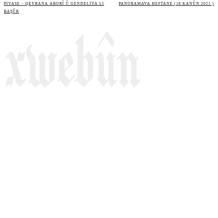
PIYASE – QEYRANA ABORÎ Û GENDELIYA LI
PANORAMAYA HEFTANE (18 KANÛN 2021 )
BAŞÛR
Rojnameya Heftane
Fırat Mahallesi, 499/1. Sokak,
100 Evler Sitesi No:6/F
Kayapınar, Diyarbakir
Telefon: +90(541) 806 84 85