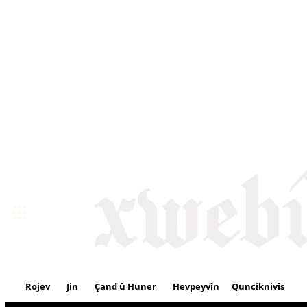
Rojev
Jin
Çand û Huner
Hevpeyvîn
Qunciknivîs
Se